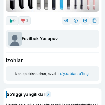
0
0
Fozilbek Yusupov
Izohlar
ro‘yxatdan o‘ting
Izoh qoldirish uchun, avval
So‘nggi yangiliklar
Navoiyda sun’iy intellekt orqali “obodonlashtirilgan”