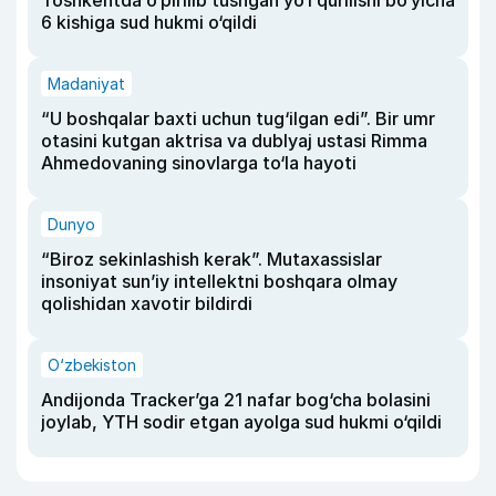
6 kishiga sud hukmi o‘qildi
Madaniyat
“U boshqalar baxti uchun tug‘ilgan edi”. Bir umr
otasini kutgan aktrisa va dublyaj ustasi Rimma
Ahmedovaning sinovlarga to‘la hayoti
Dunyo
“Biroz sekinlashish kerak”. Mutaxassislar
insoniyat sun’iy intellektni boshqara olmay
qolishidan xavotir bildirdi
O‘zbekiston
Andijonda Tracker’ga 21 nafar bog‘cha bolasini
joylab, YTH sodir etgan ayolga sud hukmi o‘qildi