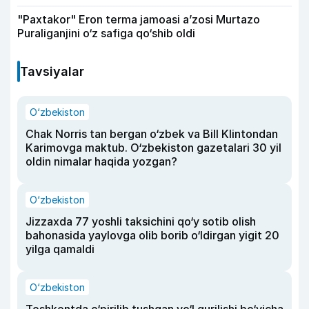
"Paxtakor" Eron terma jamoasi a’zosi Murtazo
Puraliganjini o‘z safiga qo‘shib oldi
Tavsiyalar
O‘zbekiston
Chak Norris tan bergan o‘zbek va Bill Klintondan
Karimovga maktub. O‘zbekiston gazetalari 30 yil
oldin nimalar haqida yozgan?
O‘zbekiston
Jizzaxda 77 yoshli taksichini qo‘y sotib olish
bahonasida yaylovga olib borib o‘ldirgan yigit 20
yilga qamaldi
O‘zbekiston
Toshkentda o‘pirilib tushgan yo‘l qurilishi bo‘yicha