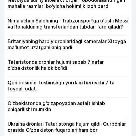
mahalla rasmlari bo‘yicha hokimlik izoh berdi
Nima uchun Salohning “Trabzonspor”ga o‘tishi Messi
va Ronalduning transferlaridan tubdan farq qiladi?
Britaniyaning harbiy dronlaridagi kameralar Xitoyga
ma’lumot uzatgani aniqlandi
Tataristonda dronlar hujumi sabab 7 nafar
o‘zbekistonlik halok bo‘ldi
Qon bosimini tushirishga yordam beruvchi 7 ta
foydali odat
O‘zbekistonda g‘o‘zapoyadan asfalt ishlab
chiqarilishi mumkin
Ukraina dronlari Tataristonga hujum qildi. Qurbonlar
orasida O‘zbekiston fuqarolari ham bor