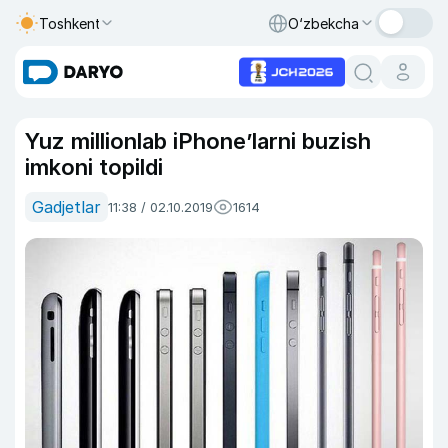
Toshkent
O‘zbekcha
Yuz millionlab iPhone’larni buzish
imkoni topildi
Gadjetlar
11:38 / 02.10.2019
1614