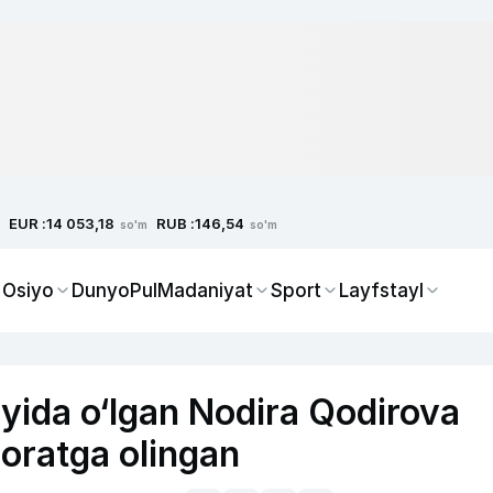
EUR :
RUB :
14 053,18
146,54
so'm
so'm
 Osiyo
Dunyo
Pul
Madaniyat
Sport
Layfstayl
uyida o‘lgan Nodira Qodirova
zoratga olingan