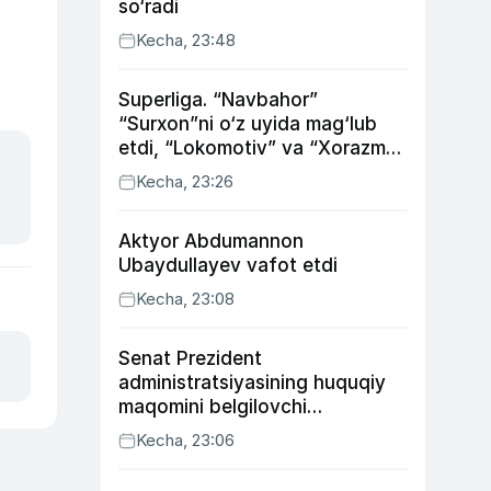
so‘radi
Kecha, 23:48
Superliga. “Navbahor”
“Surxon”ni o‘z uyida mag‘lub
etdi, “Lokomotiv” va “Xorazm”
uyda g‘alaba qozondi
Kecha, 23:26
Aktyor Abdu­mannon
Ubaydullayev vafot etdi
Kecha, 23:08
Senat Prezident
administratsiyasining huquqiy
maqomini belgilovchi
konstitutsiyaviy qonunni
Kecha, 23:06
ma’qulladi