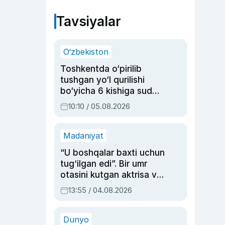
Tavsiyalar
O‘zbekiston
Toshkentda o‘pirilib
tushgan yo‘l qurilishi
bo‘yicha 6 kishiga sud
hukmi o‘qildi
10:10 / 05.08.2026
Madaniyat
“U boshqalar baxti uchun
tug‘ilgan edi”. Bir umr
otasini kutgan aktrisa va
dublyaj ustasi Rimma
13:55 / 04.08.2026
Ahmedovaning
sinovlarga to‘la hayoti
Dunyo