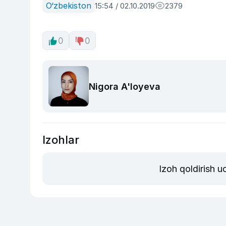
O‘zbekiston
15:54 / 02.10.2019
2379
0
0
Nigora A'loyeva
Izohlar
Izoh qoldirish 