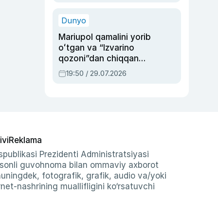
qolgan voqea
Dunyo
Mariupol qamalini yorib
oʻtgan va “Izvarino
qozoni”dan chiqqan
qahramon — Ukraina
19:50 / 29.07.2026
armiyasi bosh
qoʻmondoni Drapatiy
haqida
ivi
Reklama
publikasi Prezidenti Administratsiyasi
-sonli guvohnoma bilan ommaviy axborot
shuningdek, fotografik, grafik, audio va/yoki
et-nashrining muallifligini ko‘rsatuvchi