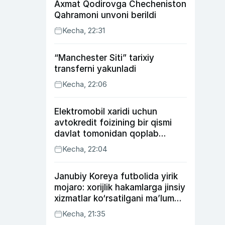
Axmat Qodirovga Checheniston
Qahramoni unvoni berildi
Kecha, 22:31
“Manchester Siti” tarixiy
transferni yakunladi
Kecha, 22:06
Elektromobil xaridi uchun
avtokredit foizining bir qismi
davlat tomonidan qoplab
berilishi mumkin
Kecha, 22:04
Janubiy Koreya futbolida yirik
mojaro: xorijlik hakamlarga jinsiy
xizmatlar ko‘rsatilgani ma’lum
qilindi
Kecha, 21:35