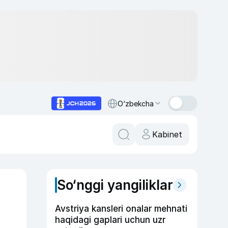
O‘zbekcha
Kabinet
So‘nggi yangiliklar
Avstriya kansleri onalar mehnati
haqidagi gaplari uchun uzr