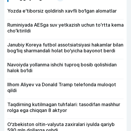
Yozda e’tiborsiz qoldirish xavfli bo‘lgan alomatlar
Ruminiyada AESga suv yetkazish uchun toʻrtta kema
choʻktirildi
Janubiy Koreya futbol assotsiatsiyasi hakamlar bilan
bog‘liq sharmandali holat bo‘yicha bayonot berdi
Navoiyda yollanma ishchi tuproq bosib qolishidan
halok bo‘ldi
Ilhom Aliyev va Donald Tramp telefonda muloqot
qildi
Taqdirning kutilmagan tuhfalari: tasodifan mashhur
rolga ega chiqqan 8 aktyor
O‘zbekiston oltin-valyuta zaxiralari iyulda qariyb
590 mln dollarga oshdi