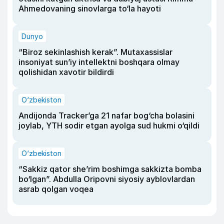
Ahmedovaning sinovlarga to‘la hayoti
Dunyo
“Biroz sekinlashish kerak”. Mutaxassislar
insoniyat sun’iy intellektni boshqara olmay
qolishidan xavotir bildirdi
O‘zbekiston
Andijonda Tracker’ga 21 nafar bog‘cha bolasini
joylab, YTH sodir etgan ayolga sud hukmi o‘qildi
O‘zbekiston
“Sakkiz qator she’rim boshimga sakkizta bomba
bo‘lgan”. Abdulla Oripovni siyosiy ayblovlardan
asrab qolgan voqea