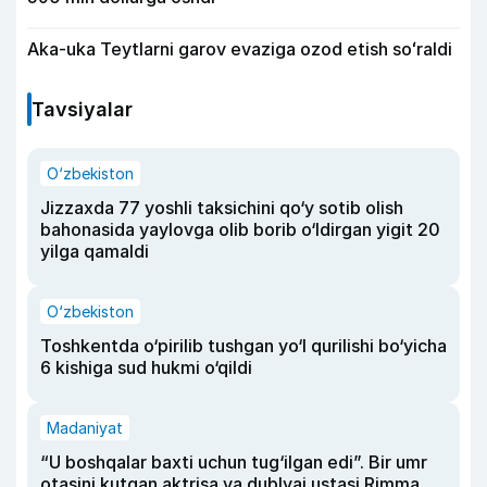
Aka-uka Teytlarni garov evaziga ozod etish soʻraldi
Tavsiyalar
O‘zbekiston
Jizzaxda 77 yoshli taksichini qo‘y sotib olish
bahonasida yaylovga olib borib o‘ldirgan yigit 20
yilga qamaldi
O‘zbekiston
Toshkentda o‘pirilib tushgan yo‘l qurilishi bo‘yicha
6 kishiga sud hukmi o‘qildi
Madaniyat
“U boshqalar baxti uchun tug‘ilgan edi”. Bir umr
otasini kutgan aktrisa va dublyaj ustasi Rimma