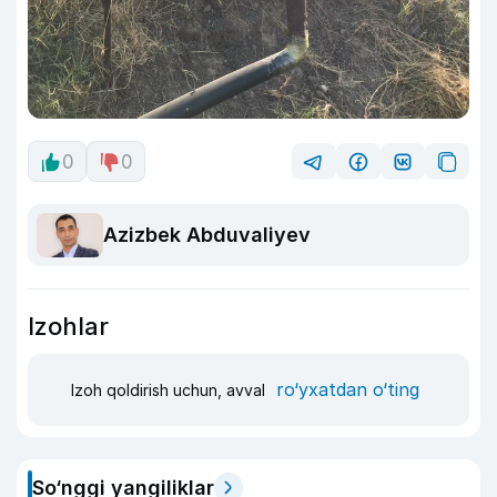
0
0
Azizbek Abduvaliyev
Izohlar
ro‘yxatdan o‘ting
Izoh qoldirish uchun, avval
So‘nggi yangiliklar