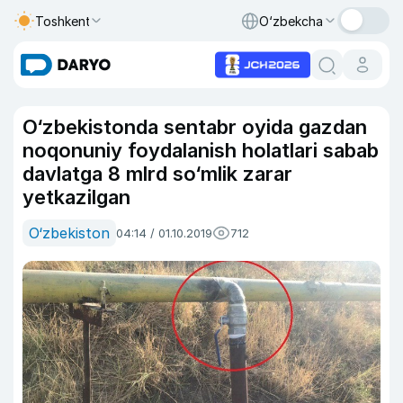
Toshkent
O‘zbekcha
O‘zbekistonda sentabr oyida gazdan
noqonuniy foydalanish holatlari sabab
davlatga 8 mlrd so‘mlik zarar
yetkazilgan
O‘zbekiston
04:14 / 01.10.2019
712