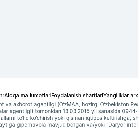
hr
Aloqa ma'lumotlari
Foydalanish shartlari
Yangiliklar arx
t va axborot agentligi (O‘zMAA, hozirgi O‘zbekiston Res
ar agentligi) tomonidan 13.03.2015 yil sanasida 0944
allarni to‘liq ko‘chirish yoki qisman iqtibos keltirishga, 
ytiga giperhavola mavjud bo‘lgan va/yoki “Daryo” intern