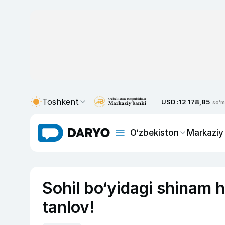
Toshkent
USD :
12 178,85
so'm
O‘zbekiston
Markaziy
Sohil bo‘yidagi shinam 
tanlov!