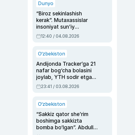
Dunyo
“Biroz sekinlashish
kerak”. Mutaxassislar
insoniyat sun’iy
intellektni boshqara
12:40 / 04.08.2026
olmay qolishidan xavotir
bildirdi
O‘zbekiston
Andijonda Tracker’ga 21
nafar bog‘cha bolasini
joylab, YTH sodir etgan
ayolga sud hukmi o‘qildi
23:41 / 03.08.2026
O‘zbekiston
“Sakkiz qator she’rim
boshimga sakkizta
bomba bo‘lgan”. Abdulla
Oripovni siyosiy