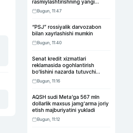
rasmiylashtirishning yangi
tartibini taklif qildi
Bugun, 11:47
“PSJ” rossiyalik darvozabon
bilan xayrlashishi mumkin
Bugun, 11:40
Senat kredit xizmatlari
reklamasida ogohlantirish
bo‘lishini nazarda tutuvchi
qonunni ma’qulladi
Bugun, 11:16
AQSH sudi Meta’ga 567 mln
dollarlik maxsus jamg‘arma joriy
etish majburiyatini yukladi
Bugun, 11:12