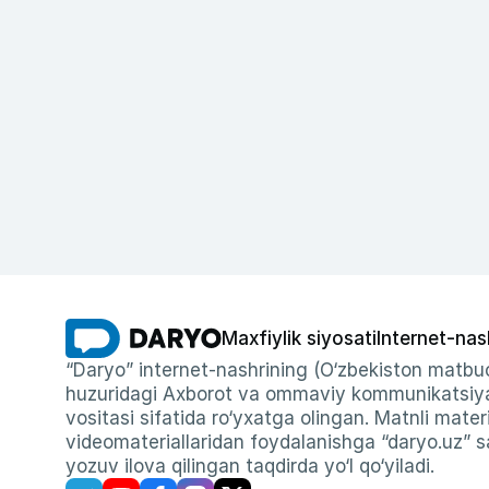
Maxfiylik siyosati
Internet-nas
“Daryo” internet-nashrining (O‘zbekiston matbuo
huzuridagi Axborot va ommaviy kommunikatsiyal
vositasi sifatida ro‘yxatga olingan. Matnli materi
videomateriallaridan foydalanishga “daryo.uz” sa
yozuv ilova qilingan taqdirda yo‘l qo‘yiladi.