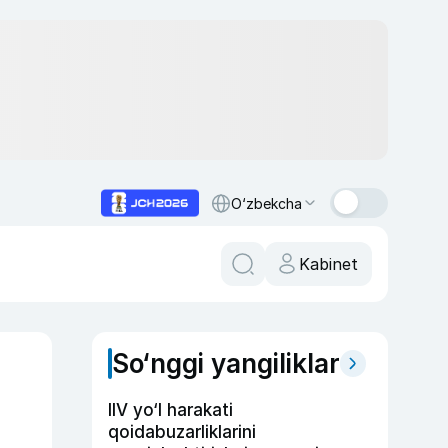
O‘zbekcha
Kabinet
So‘nggi yangiliklar
IIV yo‘l harakati
qoidabuzarliklarini