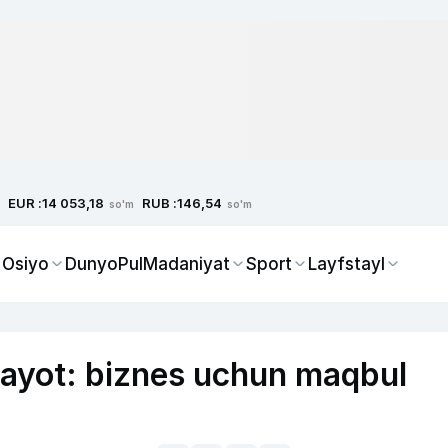
EUR :
RUB :
14 053,18
146,54
so'm
so'm
 Osiyo
Dunyo
Pul
Madaniyat
Sport
Layfstayl
hayot: biznes uchun maqbul