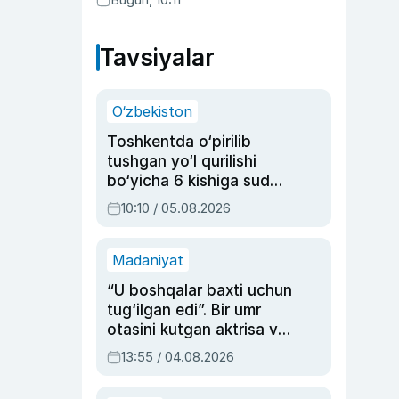
Abduaxatova
Tavsiyalar
O‘zbekiston
Toshkentda o‘pirilib
tushgan yo‘l qurilishi
bo‘yicha 6 kishiga sud
hukmi o‘qildi
10:10 / 05.08.2026
Madaniyat
“U boshqalar baxti uchun
tug‘ilgan edi”. Bir umr
otasini kutgan aktrisa va
dublyaj ustasi Rimma
13:55 / 04.08.2026
Ahmedovaning
sinovlarga to‘la hayoti