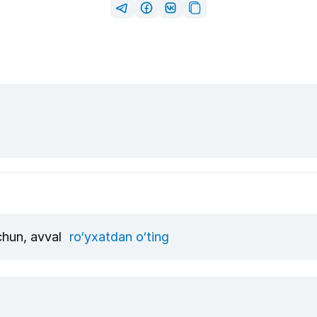
uchun, avval
ro‘yxatdan o‘ting