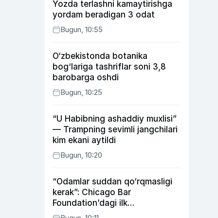
Yozda terlashni kamaytirishga
yordam beradigan 3 odat
Bugun, 10:55
O‘zbekistonda botanika
bog‘lariga tashriflar soni 3,8
barobarga oshdi
Bugun, 10:25
“U Habibning ashaddiy muxlisi”
— Trampning sevimli jangchilari
kim ekani aytildi
Bugun, 10:20
“Odamlar suddan qo‘rqmasligi
kerak”: Chicago Bar
Foundation’dagi ilk
o‘zbekistonlik Go‘zal
Bugun, 10:11