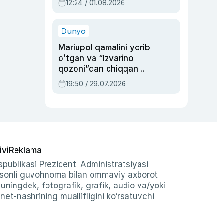
12:24 / 01.08.2026
ayblovlardan asrab
qolgan voqea
Dunyo
Mariupol qamalini yorib
oʻtgan va “Izvarino
qozoni”dan chiqqan
qahramon — Ukraina
19:50 / 29.07.2026
armiyasi bosh
qoʻmondoni Drapatiy
haqida
ivi
Reklama
publikasi Prezidenti Administratsiyasi
-sonli guvohnoma bilan ommaviy axborot
shuningdek, fotografik, grafik, audio va/yoki
et-nashrining muallifligini ko‘rsatuvchi