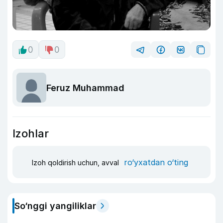
0
0
Feruz Muhammad
Izohlar
ro‘yxatdan o‘ting
Izoh qoldirish uchun, avval
So‘nggi yangiliklar