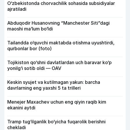
O‘zbekistonda chorvachilik sohasida subsidiyalar
ajratiladi
Abduqodir Husanovning “Manchester Siti”dagi
maoshi ma’lum bo‘ldi
Tailandda o‘quvchi maktabda otishma uyushtirdi,
qurbonlar bor (foto)
Tojikiston qo‘shni davlatlardan uch baravar ko‘p
yonilg‘i sotib oldi — OAV
Keskin syujet va kutilmagan yakun: barcha
davrlarning eng yaxshi 5 ta trilleri
Menejer Maxachev uchun eng qiyin raqib kim
ekanini aytdi
Tramp tug‘ilganlik bo‘yicha fuqarolik berishni
chekladi