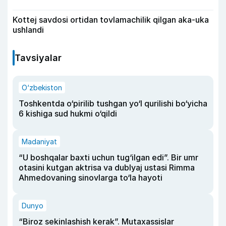
Kottej savdosi ortidan tovlamachilik qilgan aka-uka
ushlandi
Tavsiyalar
O‘zbekiston
Toshkentda o‘pirilib tushgan yo‘l qurilishi bo‘yicha
6 kishiga sud hukmi o‘qildi
Madaniyat
“U boshqalar baxti uchun tug‘ilgan edi”. Bir umr
otasini kutgan aktrisa va dublyaj ustasi Rimma
Ahmedovaning sinovlarga to‘la hayoti
Dunyo
“Biroz sekinlashish kerak”. Mutaxassislar