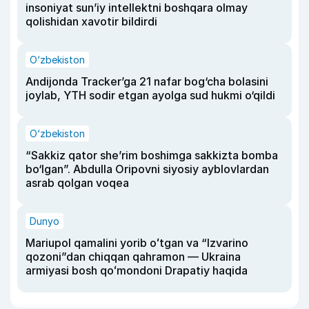
insoniyat sun’iy intellektni boshqara olmay
qolishidan xavotir bildirdi
O‘zbekiston
Andijonda Tracker’ga 21 nafar bog‘cha bolasini
joylab, YTH sodir etgan ayolga sud hukmi o‘qildi
O‘zbekiston
“Sakkiz qator she’rim boshimga sakkizta bomba
bo‘lgan”. Abdulla Oripovni siyosiy ayblovlardan
asrab qolgan voqea
Dunyo
Mariupol qamalini yorib oʻtgan va “Izvarino
qozoni”dan chiqqan qahramon — Ukraina
armiyasi bosh qoʻmondoni Drapatiy haqida