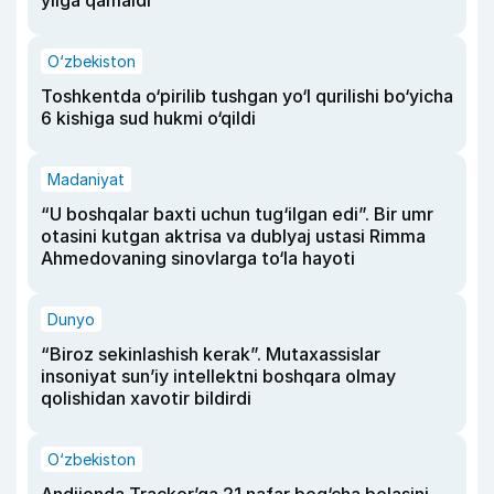
yilga qamaldi
O‘zbekiston
Toshkentda o‘pirilib tushgan yo‘l qurilishi bo‘yicha
6 kishiga sud hukmi o‘qildi
Madaniyat
“U boshqalar baxti uchun tug‘ilgan edi”. Bir umr
otasini kutgan aktrisa va dublyaj ustasi Rimma
Ahmedovaning sinovlarga to‘la hayoti
Dunyo
“Biroz sekinlashish kerak”. Mutaxassislar
insoniyat sun’iy intellektni boshqara olmay
qolishidan xavotir bildirdi
O‘zbekiston