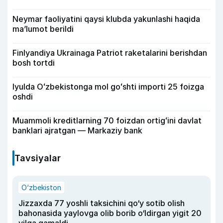
Neymar faoliyatini qaysi klubda yakunlashi haqida
ma’lumot berildi
Finlyandiya Ukrainaga Patriot raketalarini berishdan
bosh tortdi
Iyulda Oʻzbekistonga mol goʻshti importi 25 foizga
oshdi
Muammoli kreditlarning 70 foizdan ortigʻini davlat
banklari ajratgan — Markaziy bank
Tavsiyalar
O‘zbekiston
Jizzaxda 77 yoshli taksichini qo‘y sotib olish
bahonasida yaylovga olib borib o‘ldirgan yigit 20