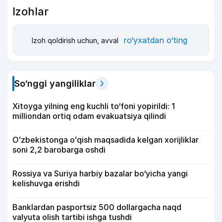
Izohlar
ro‘yxatdan o‘ting
Izoh qoldirish uchun, avval
So‘nggi yangiliklar
Xitoyga yilning eng kuchli to‘foni yopirildi: 1
milliondan ortiq odam evakuatsiya qilindi
Oʻzbekistonga oʻqish maqsadida kelgan xorijliklar
soni 2,2 barobarga oshdi
Rossiya va Suriya harbiy bazalar bo‘yicha yangi
kelishuvga erishdi
Banklardan pasportsiz 500 dollargacha naqd
valyuta olish tartibi ishga tushdi