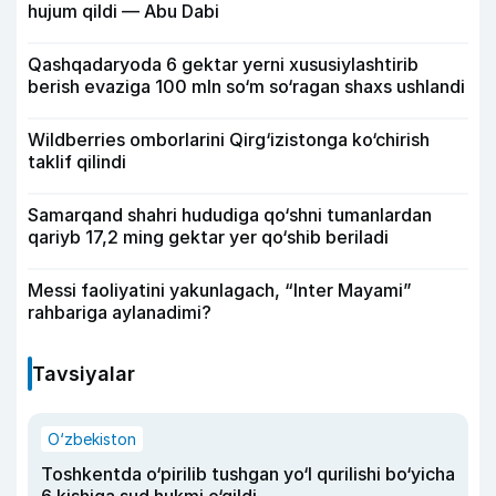
hujum qildi — Abu Dabi
Qashqadaryoda 6 gektar yerni xususiylashtirib
berish evaziga 100 mln so‘m so‘ragan shaxs ushlandi
Wildberries omborlarini Qirg‘izistonga ko‘chirish
taklif qilindi
Samarqand shahri hududiga qo‘shni tumanlardan
qariyb 17,2 ming gektar yer qo‘shib beriladi
Messi faoliyatini yakunlagach, “Inter Mayami”
rahbariga aylanadimi?
Tavsiyalar
O‘zbekiston
Toshkentda o‘pirilib tushgan yo‘l qurilishi bo‘yicha