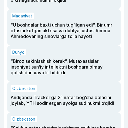
6 kishiga sud hukmi o‘qildi
Madaniyat
“U boshqalar baxti uchun tug‘ilgan edi”. Bir umr
otasini kutgan aktrisa va dublyaj ustasi Rimma
Ahmedovaning sinovlarga to‘la hayoti
Dunyo
“Biroz sekinlashish kerak”. Mutaxassislar
insoniyat sun’iy intellektni boshqara olmay
qolishidan xavotir bildirdi
O‘zbekiston
Andijonda Tracker’ga 21 nafar bog‘cha bolasini
joylab, YTH sodir etgan ayolga sud hukmi o‘qildi
O‘zbekiston