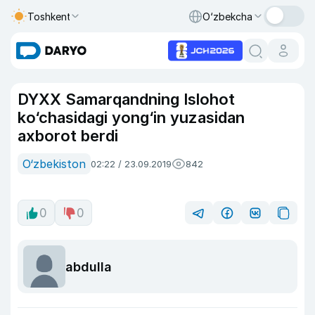
Toshkent
O‘zbekcha
DYXX Samarqandning Islohot
ko‘chasidagi yong‘in yuzasidan
axborot berdi
O‘zbekiston
02:22 / 23.09.2019
842
0
0
abdulla