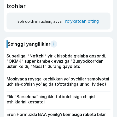
Izohlar
ro‘yxatdan o‘ting
Izoh qoldirish uchun, avval
So‘nggi yangiliklar
Superliga. “Neftchi” yirik hisobda g‘alaba qozondi,
“OKMK” super kambek evaziga “Bunyodkor”dan
ustun keldi, “Nasaf” durang qayd etdi
Moskvada reysga kechikkan yo‘lovchilar samolyotni
uchish-qo‘nish yo‘lagida to‘xtatishga urindi (video)
Flik “Barselona”ning ikki futbolchisiga chiqish
eshiklarini ko‘rsatdi
Eron Hormuzda BAA yonilg‘i kemasiga raketa bilan