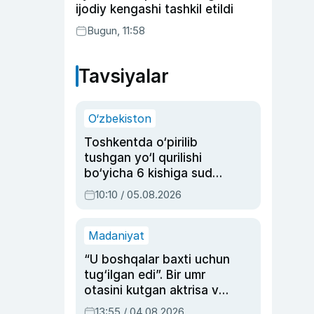
ijodiy kengashi tashkil etildi
Bugun, 11:58
Tavsiyalar
O‘zbekiston
Toshkentda o‘pirilib
tushgan yo‘l qurilishi
bo‘yicha 6 kishiga sud
hukmi o‘qildi
10:10 / 05.08.2026
Madaniyat
“U boshqalar baxti uchun
tug‘ilgan edi”. Bir umr
otasini kutgan aktrisa va
dublyaj ustasi Rimma
13:55 / 04.08.2026