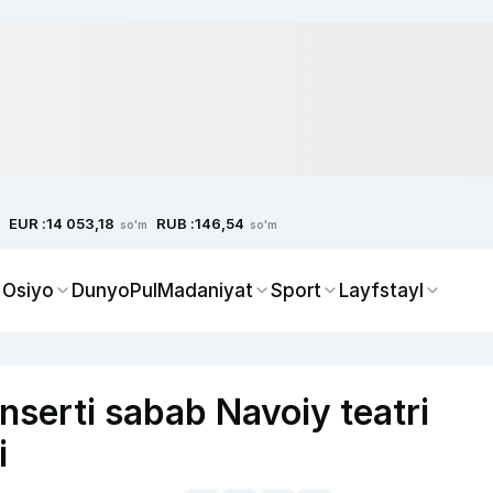
EUR :
RUB :
14 053,18
146,54
so'm
so'm
 Osiyo
Dunyo
Pul
Madaniyat
Sport
Layfstayl
serti sabab Navoiy teatri
i