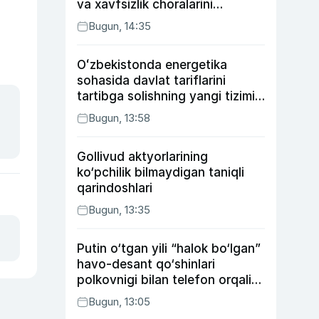
va xavfsizlik choralarini
kuchaytirdi
Bugun, 14:35
Oʻzbekistonda energetika
sohasida davlat tariflarini
tartibga solishning yangi tizimi
joriy etildi
Bugun, 13:58
Gollivud aktyorlarining
ko‘pchilik bilmaydigan taniqli
qarindoshlari
Bugun, 13:35
Putin o‘tgan yili “halok bo‘lgan”
havo-desant qo‘shinlari
polkovnigi bilan telefon orqali
suhbatlashdi
Bugun, 13:05