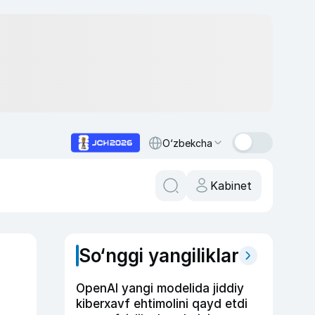
O‘zbekcha
Kabinet
So‘nggi yangiliklar
OpenAI yangi modelida jiddiy
kiberxavf ehtimolini qayd etdi