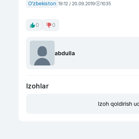
O‘zbekiston
19:12 / 20.09.2019
1035
0
0
abdulla
Izohlar
Izoh qoldirish 