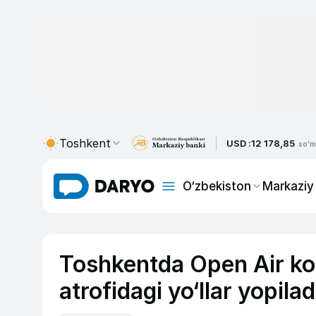
Toshkent
USD :
12 178,85
so'm
O‘zbekiston
Markaziy
Toshkentda Open Air kon
atrofidagi yo‘llar yopilad