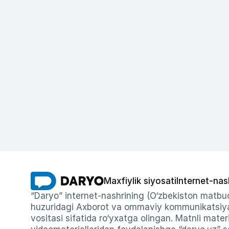
Maxfiylik siyosati
Internet-nas
“Daryo” internet-nashrining (O‘zbekiston matbuo
huzuridagi Axborot va ommaviy kommunikatsiyal
vositasi sifatida ro‘yxatga olingan. Matnli materi