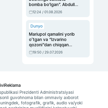
bomba bo‘lgan”. Abdulla
Oripovni siyosiy
12:24 / 01.08.2026
ayblovlardan asrab
qolgan voqea
Dunyo
Mariupol qamalini yorib
oʻtgan va “Izvarino
qozoni”dan chiqqan
qahramon — Ukraina
19:50 / 29.07.2026
armiyasi bosh
qoʻmondoni Drapatiy
haqida
ivi
Reklama
publikasi Prezidenti Administratsiyasi
-sonli guvohnoma bilan ommaviy axborot
shuningdek, fotografik, grafik, audio va/yoki