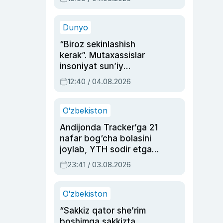
Ahmedovaning
sinovlarga to‘la hayoti
Dunyo
“Biroz sekinlashish
kerak”. Mutaxassislar
insoniyat sun’iy
intellektni boshqara
12:40 / 04.08.2026
olmay qolishidan xavotir
bildirdi
O‘zbekiston
Andijonda Tracker’ga 21
nafar bog‘cha bolasini
joylab, YTH sodir etgan
ayolga sud hukmi o‘qildi
23:41 / 03.08.2026
O‘zbekiston
“Sakkiz qator she’rim
boshimga sakkizta