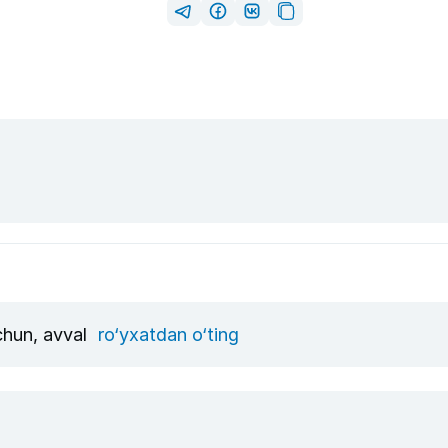
uchun, avval
ro‘yxatdan o‘ting