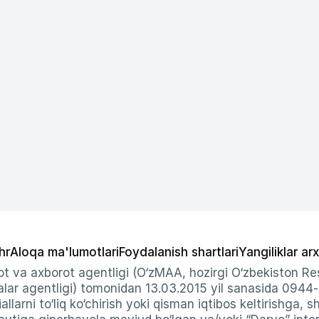
hr
Aloqa ma'lumotlari
Foydalanish shartlari
Yangiliklar arx
t va axborot agentligi (O‘zMAA, hozirgi O‘zbekiston Res
ar agentligi) tomonidan 13.03.2015 yil sanasida 0944
allarni to‘liq ko‘chirish yoki qisman iqtibos keltirishga, 