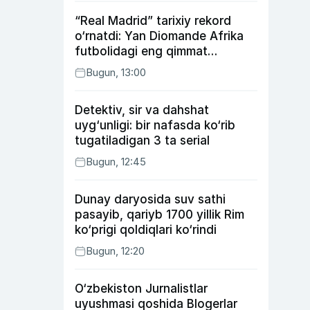
“Real Madrid” tarixiy rekord
o‘rnatdi: Yan Diomande Afrika
futbolidagi eng qimmat
transferga aylandi
Bugun, 13:00
Detektiv, sir va dahshat
uyg‘unligi: bir nafasda ko‘rib
tugatiladigan 3 ta serial
Bugun, 12:45
Dunay daryosida suv sathi
pasayib, qariyb 1700 yillik Rim
ko‘prigi qoldiqlari ko‘rindi
Bugun, 12:20
O‘zbekiston Jurnalistlar
uyushmasi qoshida Blogerlar