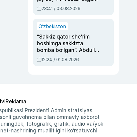
ayolga sud hukmi o‘qildi
23:41 / 03.08.2026
O‘zbekiston
“Sakkiz qator she’rim
boshimga sakkizta
bomba bo‘lgan”. Abdulla
Oripovni siyosiy
12:24 / 01.08.2026
ayblovlardan asrab
qolgan voqea
ivi
Reklama
publikasi Prezidenti Administratsiyasi
-sonli guvohnoma bilan ommaviy axborot
shuningdek, fotografik, grafik, audio va/yoki
et-nashrining muallifligini ko‘rsatuvchi