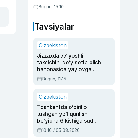
etilishi mumkin
Bugun, 15:10
Tavsiyalar
O‘zbekiston
Jizzaxda 77 yoshli
taksichini qo‘y sotib olish
bahonasida yaylovga
olib borib o‘ldirgan yigit
Bugun, 11:15
20 yilga qamaldi
O‘zbekiston
Toshkentda o‘pirilib
tushgan yo‘l qurilishi
bo‘yicha 6 kishiga sud
hukmi o‘qildi
10:10 / 05.08.2026