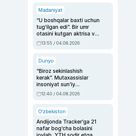
Madaniyat
“U boshqalar baxti uchun
tug‘ilgan edi”. Bir umr
otasini kutgan aktrisa va
dublyaj ustasi Rimma
13:55 / 04.08.2026
Ahmedovaning
sinovlarga to‘la hayoti
Dunyo
“Biroz sekinlashish
kerak”. Mutaxassislar
insoniyat sun’iy
intellektni boshqara
12:40 / 04.08.2026
olmay qolishidan xavotir
bildirdi
O‘zbekiston
Andijonda Tracker’ga 21
nafar bog‘cha bolasini
joylab, YTH sodir etgan