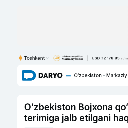
Toshkent
USD :
12 178,85
so'm
O‘zbekiston
Markaziy
O‘zbekiston Bojxona qo‘
terimiga jalb etilgani ha