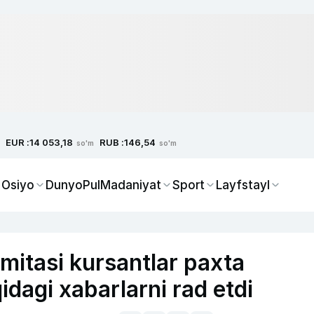
EUR :
RUB :
14 053,18
146,54
so'm
so'm
 Osiyo
Dunyo
Pul
Madaniyat
Sport
Layfstayl
mitasi kursantlar paxta
qidagi xabarlarni rad etdi