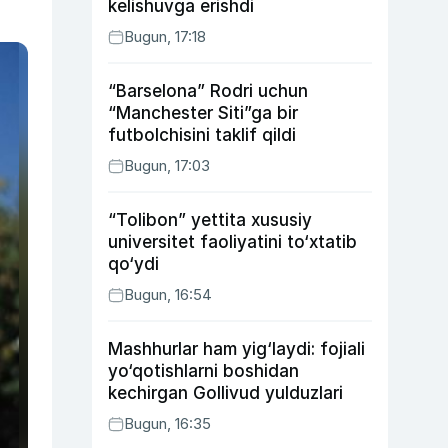
kelishuvga erishdi
Bugun, 17:18
“Barselona” Rodri uchun
“Manchester Siti”ga bir
futbolchisini taklif qildi
Bugun, 17:03
“Tolibon” yettita xususiy
universitet faoliyatini to‘xtatib
qo‘ydi
Bugun, 16:54
Mashhurlar ham yig‘laydi: fojiali
yo‘qotishlarni boshidan
kechirgan Gollivud yulduzlari
Bugun, 16:35