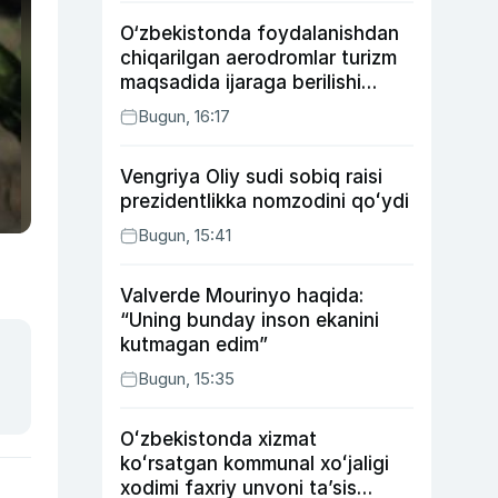
O‘zbekistonda foydalanishdan
chiqarilgan aerodromlar turizm
maqsadida ijaraga berilishi
mumkin
Bugun, 16:17
Vengriya Oliy sudi sobiq raisi
prezidentlikka nomzodini qoʻydi
Bugun, 15:41
Valverde Mourinyo haqida:
“Uning bunday inson ekanini
kutmagan edim”
Bugun, 15:35
Oʻzbekistonda xizmat
koʻrsatgan kommunal xoʻjaligi
xodimi faxriy unvoni taʼsis