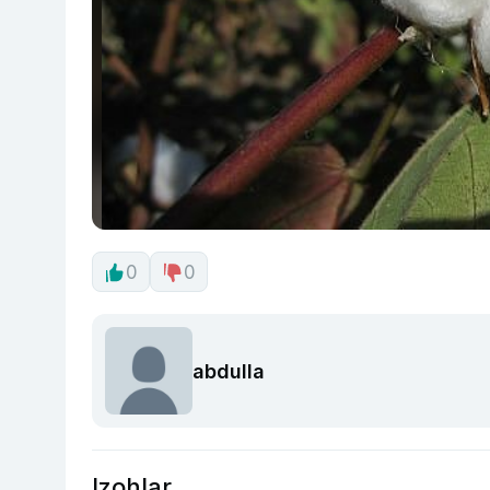
0
0
abdulla
Izohlar