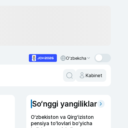
O‘zbekcha
Kabinet
So‘nggi yangiliklar
O‘zbekiston va Qirg‘iziston
pensiya to‘lovlari bo‘yicha