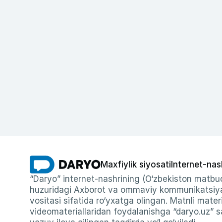
Maxfiylik siyosati
Internet-nas
“Daryo” internet-nashrining (O‘zbekiston matbuo
huzuridagi Axborot va ommaviy kommunikatsiyal
vositasi sifatida ro‘yxatga olingan. Matnli materi
videomateriallaridan foydalanishga “daryo.uz” sa