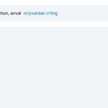
uchun, avval
ro‘yxatdan o‘ting