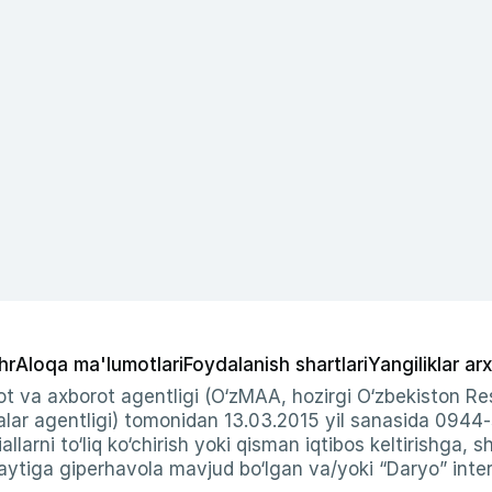
hr
Aloqa ma'lumotlari
Foydalanish shartlari
Yangiliklar arx
t va axborot agentligi (O‘zMAA, hozirgi O‘zbekiston Res
ar agentligi) tomonidan 13.03.2015 yil sanasida 0944
allarni to‘liq ko‘chirish yoki qisman iqtibos keltirishga, 
ytiga giperhavola mavjud bo‘lgan va/yoki “Daryo” intern