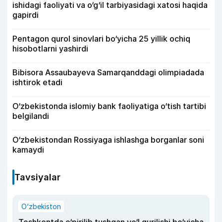
ishidagi faoliyati va o‘g‘il tarbiyasidagi xatosi haqida
gapirdi
Pentagon qurol sinovlari bo‘yicha 25 yillik ochiq
hisobotlarni yashirdi
Bibisora Assaubayeva Samarqanddagi olimpiadada
ishtirok etadi
O‘zbekistonda islomiy bank faoliyatiga o‘tish tartibi
belgilandi
O‘zbekistondan Rossiyaga ishlashga borganlar soni
kamaydi
Tavsiyalar
O‘zbekiston