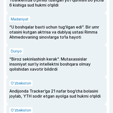
Toshkentda o‘pirilib tushgan yo‘l qurilishi bo‘yicha
6 kishiga sud hukmi o‘qildi
Madaniyat
“U boshqalar baxti uchun tug‘ilgan edi”. Bir umr
otasini kutgan aktrisa va dublyaj ustasi Rimma
Ahmedovaning sinovlarga to‘la hayoti
Dunyo
“Biroz sekinlashish kerak”. Mutaxassislar
insoniyat sun’iy intellektni boshqara olmay
qolishidan xavotir bildirdi
O‘zbekiston
Andijonda Tracker’ga 21 nafar bog‘cha bolasini
joylab, YTH sodir etgan ayolga sud hukmi o‘qildi
O‘zbekiston