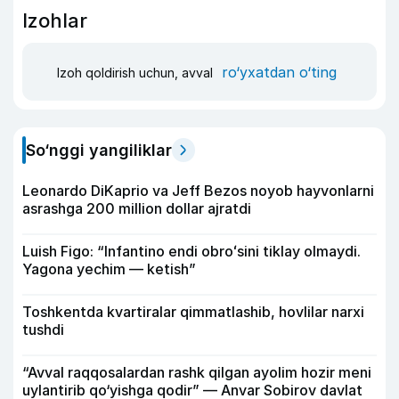
Izohlar
ro‘yxatdan o‘ting
Izoh qoldirish uchun, avval
So‘nggi yangiliklar
Leonardo DiKaprio va Jeff Bezos noyob hayvonlarni
asrashga 200 million dollar ajratdi
Luish Figo: “Infantino endi obroʻsini tiklay olmaydi.
Yagona yechim — ketish”
Toshkentda kvartiralar qimmatlashib, hovlilar narxi
tushdi
“Avval raqqosalardan rashk qilgan ayolim hozir meni
uylantirib qo‘yishga qodir” — Anvar Sobirov davlat