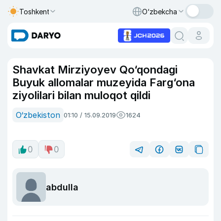
Toshkent
O‘zbekcha
Shavkat Mirziyoyev Qo‘qondagi
Buyuk allomalar muzeyida Farg‘ona
ziyolilari bilan muloqot qildi
O‘zbekiston
01:10 / 15.09.2019
1624
0
0
abdulla