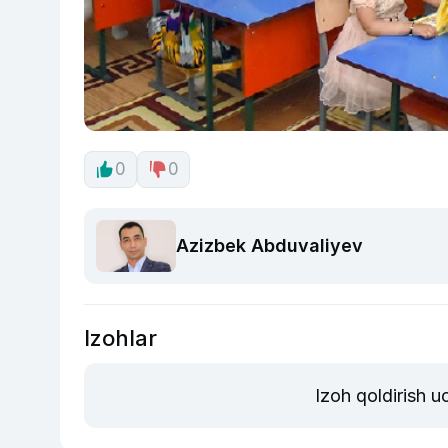
0
0
Azizbek Abduvaliyev
Izohlar
Izoh qoldirish 