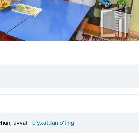
uchun, avval
ro‘yxatdan o‘ting