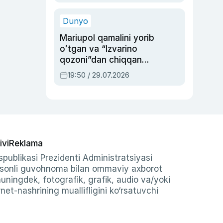
qolgan voqea
Dunyo
Mariupol qamalini yorib
oʻtgan va “Izvarino
qozoni”dan chiqqan
qahramon — Ukraina
19:50 / 29.07.2026
armiyasi bosh
qoʻmondoni Drapatiy
haqida
ivi
Reklama
publikasi Prezidenti Administratsiyasi
-sonli guvohnoma bilan ommaviy axborot
shuningdek, fotografik, grafik, audio va/yoki
et-nashrining muallifligini ko‘rsatuvchi