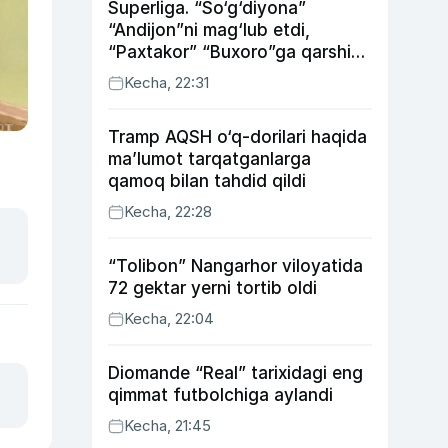
Superliga. “So‘g‘diyona”
“Andijon”ni mag‘lub etdi,
“Paxtakor” “Buxoro”ga qarshi
bahsda g‘alabani qo‘ldan
Kecha, 22:31
chiqardi
Tramp AQSH o‘q-dorilari haqida
ma’lumot tarqatganlarga
qamoq bilan tahdid qildi
Kecha, 22:28
“Tolibon” Nangarhor viloyatida
72 gektar yerni tortib oldi
Kecha, 22:04
Diomande “Real” tarixidagi eng
qimmat futbolchiga aylandi
Kecha, 21:45