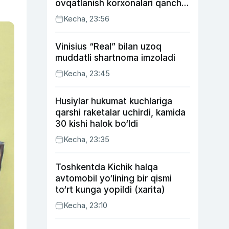
ovqatlanish korxonalari qancha
soliq toʻlagani ochiqlandi
Kecha, 23:56
Vinisius “Real” bilan uzoq
muddatli shartnoma imzoladi
Kecha, 23:45
Husiylar hukumat kuchlariga
qarshi raketalar uchirdi, kamida
30 kishi halok bo‘ldi
Kecha, 23:35
Toshkentda Kichik halqa
avtomobil yo‘lining bir qismi
to‘rt kunga yopildi (xarita)
Kecha, 23:10