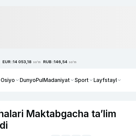
EUR :
RUB :
14 053,18
146,54
so'm
so'm
 Osiyo
Dunyo
Pul
Madaniyat
Sport
Layfstayl
halari Maktabgacha ta’lim
di