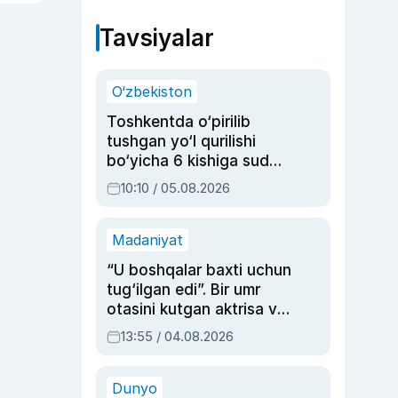
Tavsiyalar
O‘zbekiston
Toshkentda o‘pirilib
tushgan yo‘l qurilishi
bo‘yicha 6 kishiga sud
hukmi o‘qildi
10:10 / 05.08.2026
Madaniyat
“U boshqalar baxti uchun
tug‘ilgan edi”. Bir umr
otasini kutgan aktrisa va
dublyaj ustasi Rimma
13:55 / 04.08.2026
Ahmedovaning
sinovlarga to‘la hayoti
Dunyo