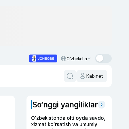
O‘zbekcha
Kabinet
So‘nggi yangiliklar
Oʻzbekistonda olti oyda savdo,
xizmat koʻrsatish va umumiy