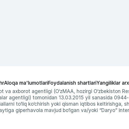
hr
Aloqa ma'lumotlari
Foydalanish shartlari
Yangiliklar arx
t va axborot agentligi (O‘zMAA, hozirgi O‘zbekiston Res
ar agentligi) tomonidan 13.03.2015 yil sanasida 0944
allarni to‘liq ko‘chirish yoki qisman iqtibos keltirishga, 
ytiga giperhavola mavjud bo‘lgan va/yoki “Daryo” intern