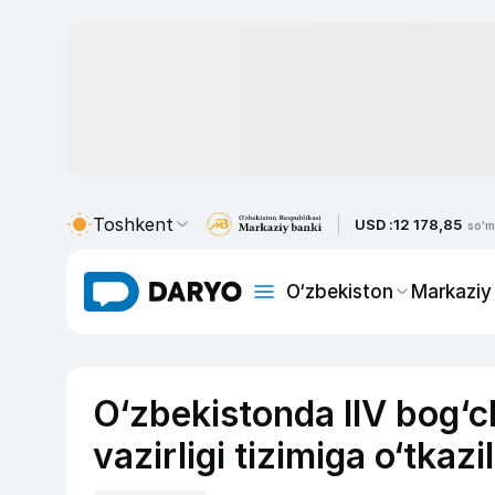
Toshkent
USD :
12 178,85
so'm
O‘zbekiston
Markaziy
O‘zbekistonda IIV bog‘c
vazirligi tizimiga o‘tkazil