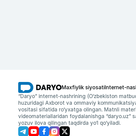
Maxfiylik siyosati
Internet-nas
“Daryo” internet-nashrining (O‘zbekiston matbuo
huzuridagi Axborot va ommaviy kommunikatsiyal
vositasi sifatida ro‘yxatga olingan. Matnli materi
videomateriallaridan foydalanishga “daryo.uz” sa
yozuv ilova qilingan taqdirda yo‘l qo‘yiladi.