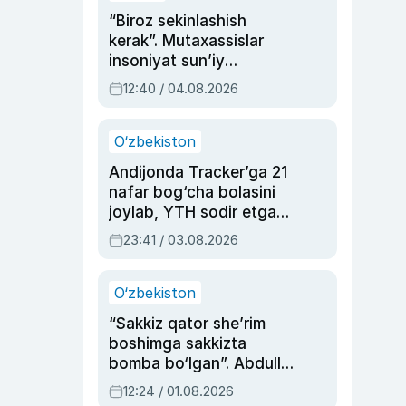
“Biroz sekinlashish
kerak”. Mutaxassislar
insoniyat sun’iy
intellektni boshqara
12:40 / 04.08.2026
olmay qolishidan xavotir
bildirdi
O‘zbekiston
Andijonda Tracker’ga 21
nafar bog‘cha bolasini
joylab, YTH sodir etgan
ayolga sud hukmi o‘qildi
23:41 / 03.08.2026
O‘zbekiston
“Sakkiz qator she’rim
boshimga sakkizta
bomba bo‘lgan”. Abdulla
Oripovni siyosiy
12:24 / 01.08.2026
ayblovlardan asrab