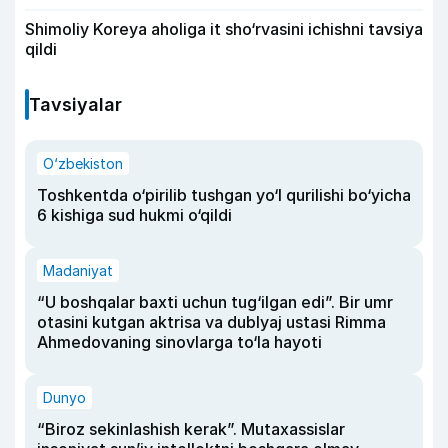
Shimoliy Koreya aholiga it sho‘rvasini ichishni tavsiya
qildi
Tavsiyalar
O‘zbekiston
Toshkentda o‘pirilib tushgan yo‘l qurilishi bo‘yicha
6 kishiga sud hukmi o‘qildi
Madaniyat
“U boshqalar baxti uchun tug‘ilgan edi”. Bir umr
otasini kutgan aktrisa va dublyaj ustasi Rimma
Ahmedovaning sinovlarga to‘la hayoti
Dunyo
“Biroz sekinlashish kerak”. Mutaxassislar