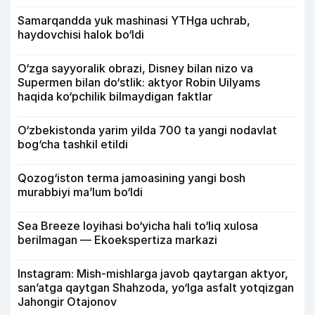
Samarqandda yuk mashinasi YTHga uchrab,
haydovchisi halok bo‘ldi
O‘zga sayyoralik obrazi, Disney bilan nizo va
Supermen bilan do‘stlik: aktyor Robin Uilyams
haqida ko‘pchilik bilmaydigan faktlar
O‘zbekistonda yarim yilda 700 ta yangi nodavlat
bog‘cha tashkil etildi
Qozog‘iston terma jamoasining yangi bosh
murabbiyi ma’lum bo‘ldi
Sea Breeze loyihasi bo‘yicha hali to‘liq xulosa
berilmagan — Ekoekspertiza markazi
Instagram: Mish-mishlarga javob qaytargan aktyor,
san’atga qaytgan Shahzoda, yo‘lga asfalt yotqizgan
Jahongir Otajonov