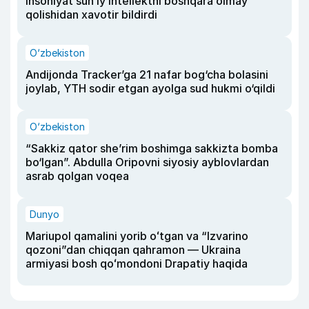
insoniyat sun’iy intellektni boshqara olmay
qolishidan xavotir bildirdi
O‘zbekiston
Andijonda Tracker’ga 21 nafar bog‘cha bolasini
joylab, YTH sodir etgan ayolga sud hukmi o‘qildi
O‘zbekiston
“Sakkiz qator she’rim boshimga sakkizta bomba
bo‘lgan”. Abdulla Oripovni siyosiy ayblovlardan
asrab qolgan voqea
Dunyo
Mariupol qamalini yorib oʻtgan va “Izvarino
qozoni”dan chiqqan qahramon — Ukraina
armiyasi bosh qoʻmondoni Drapatiy haqida