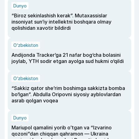
Dunyo
“Biroz sekinlashish kerak”. Mutaxassislar
insoniyat sun’iy intellektni boshqara olmay
qolishidan xavotir bildirdi
O‘zbekiston
Andijonda Tracker’ga 21 nafar bog‘cha bolasini
joylab, YTH sodir etgan ayolga sud hukmi o‘qildi
O‘zbekiston
“Sakkiz qator she’rim boshimga sakkizta bomba
bo‘lgan”. Abdulla Oripovni siyosiy ayblovlardan
asrab qolgan voqea
Dunyo
Mariupol qamalini yorib oʻtgan va “Izvarino
qozoni”dan chiqqan qahramon — Ukraina