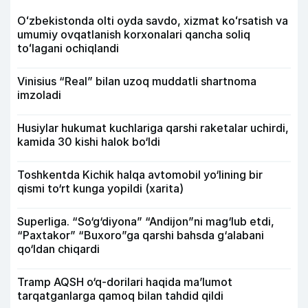
Oʻzbekistonda olti oyda savdo, xizmat koʻrsatish va
umumiy ovqatlanish korxonalari qancha soliq
toʻlagani ochiqlandi
Vinisius “Real” bilan uzoq muddatli shartnoma
imzoladi
Husiylar hukumat kuchlariga qarshi raketalar uchirdi,
kamida 30 kishi halok bo‘ldi
Toshkentda Kichik halqa avtomobil yo‘lining bir
qismi to‘rt kunga yopildi (xarita)
Superliga. “So‘g‘diyona” “Andijon”ni mag‘lub etdi,
“Paxtakor” “Buxoro”ga qarshi bahsda g‘alabani
qo‘ldan chiqardi
Tramp AQSH o‘q-dorilari haqida ma’lumot
tarqatganlarga qamoq bilan tahdid qildi