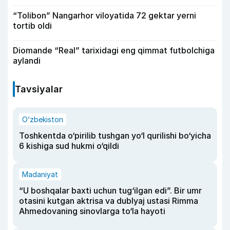
“Tolibon” Nangarhor viloyatida 72 gektar yerni
tortib oldi
Diomande “Real” tarixidagi eng qimmat futbolchiga
aylandi
Tavsiyalar
O‘zbekiston
Toshkentda o‘pirilib tushgan yo‘l qurilishi bo‘yicha
6 kishiga sud hukmi o‘qildi
Madaniyat
“U boshqalar baxti uchun tug‘ilgan edi”. Bir umr
otasini kutgan aktrisa va dublyaj ustasi Rimma
Ahmedovaning sinovlarga to‘la hayoti