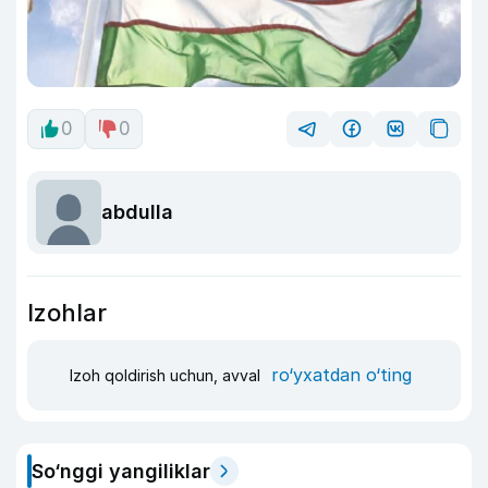
0
0
abdulla
Izohlar
ro‘yxatdan o‘ting
Izoh qoldirish uchun, avval
So‘nggi yangiliklar