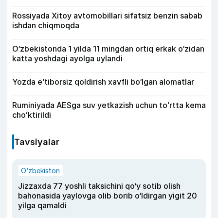
Rossiyada Xitoy avtomobillari sifatsiz benzin sabab
ishdan chiqmoqda
O‘zbekistonda 1 yilda 11 mingdan ortiq erkak o‘zidan
katta yoshdagi ayolga uylandi
Yozda e’tiborsiz qoldirish xavfli bo‘lgan alomatlar
Ruminiyada AESga suv yetkazish uchun toʻrtta kema
choʻktirildi
Tavsiyalar
O‘zbekiston
Jizzaxda 77 yoshli taksichini qo‘y sotib olish
bahonasida yaylovga olib borib o‘ldirgan yigit 20
yilga qamaldi