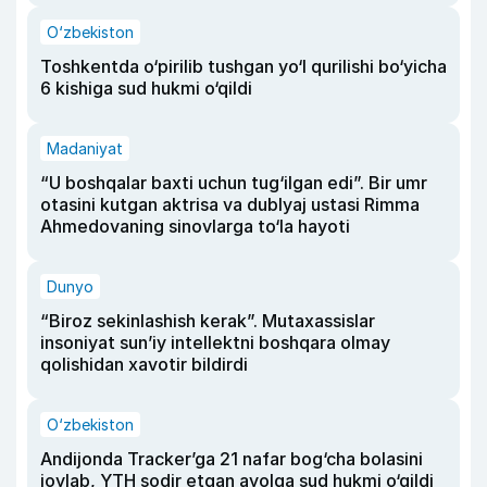
O‘zbekiston
Toshkentda o‘pirilib tushgan yo‘l qurilishi bo‘yicha
6 kishiga sud hukmi o‘qildi
Madaniyat
“U boshqalar baxti uchun tug‘ilgan edi”. Bir umr
otasini kutgan aktrisa va dublyaj ustasi Rimma
Ahmedovaning sinovlarga to‘la hayoti
Dunyo
“Biroz sekinlashish kerak”. Mutaxassislar
insoniyat sun’iy intellektni boshqara olmay
qolishidan xavotir bildirdi
O‘zbekiston
Andijonda Tracker’ga 21 nafar bog‘cha bolasini
joylab, YTH sodir etgan ayolga sud hukmi o‘qildi