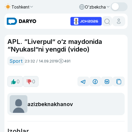
Toshkent
O‘zbekcha
APL. “Liverpul” o‘z maydonida
“Nyukasl”ni yengdi (video)
Sport
23:32 / 14.09.2019
491
0
0
azizbeknakhanov
Izohlar