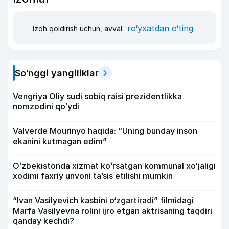
ro‘yxatdan o‘ting
Izoh qoldirish uchun, avval
So‘nggi yangiliklar
Vengriya Oliy sudi sobiq raisi prezidentlikka
nomzodini qoʻydi
Valverde Mourinyo haqida: “Uning bunday inson
ekanini kutmagan edim”
Oʻzbekistonda xizmat koʻrsatgan kommunal xoʻjaligi
xodimi faxriy unvoni taʼsis etilishi mumkin
“Ivan Vasilyevich kasbini o‘zgartiradi” filmidagi
Marfa Vasilyevna rolini ijro etgan aktrisaning taqdiri
qanday kechdi?