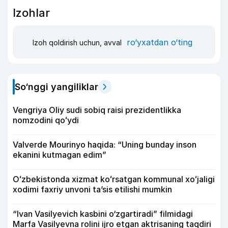
Izohlar
ro‘yxatdan o‘ting
Izoh qoldirish uchun, avval
So‘nggi yangiliklar
Vengriya Oliy sudi sobiq raisi prezidentlikka
nomzodini qoʻydi
Valverde Mourinyo haqida: “Uning bunday inson
ekanini kutmagan edim”
Oʻzbekistonda xizmat koʻrsatgan kommunal xoʻjaligi
xodimi faxriy unvoni taʼsis etilishi mumkin
“Ivan Vasilyevich kasbini o‘zgartiradi” filmidagi
Marfa Vasilyevna rolini ijro etgan aktrisaning taqdiri