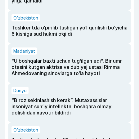
yilga qamaldi
O‘zbekiston
Toshkentda o‘pirilib tushgan yo‘l qurilishi bo‘yicha
6 kishiga sud hukmi o‘qildi
Madaniyat
“U boshqalar baxti uchun tug‘ilgan edi”. Bir umr
otasini kutgan aktrisa va dublyaj ustasi Rimma
Ahmedovaning sinovlarga to‘la hayoti
Dunyo
“Biroz sekinlashish kerak”. Mutaxassislar
insoniyat sun’iy intellektni boshqara olmay
qolishidan xavotir bildirdi
O‘zbekiston