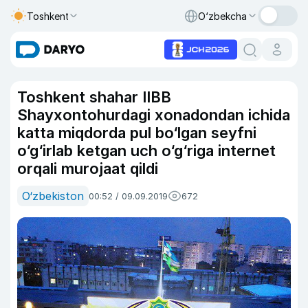
Toshkent
O‘zbekcha
Toshkent shahar IIBB
Shayxontohurdagi xonadondan ichida
katta miqdorda pul bo‘lgan seyfni
o‘g‘irlab ketgan uch o‘g‘riga internet
orqali murojaat qildi
O‘zbekiston
00:52 / 09.09.2019
672