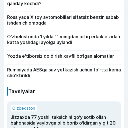
qanday kechdi?
Rossiyada Xitoy avtomobillari sifatsiz benzin sabab
ishdan chiqmoqda
O‘zbekistonda 1 yilda 11 mingdan ortiq erkak o‘zidan
katta yoshdagi ayolga uylandi
Yozda e’tiborsiz qoldirish xavfli bo‘lgan alomatlar
Ruminiyada AESga suv yetkazish uchun toʻrtta kema
choʻktirildi
Tavsiyalar
O‘zbekiston
Jizzaxda 77 yoshli taksichini qo‘y sotib olish
bahonasida yaylovga olib borib o‘ldirgan yigit 20