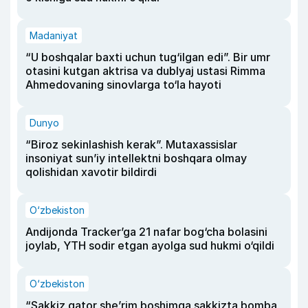
Madaniyat
“U boshqalar baxti uchun tug‘ilgan edi”. Bir umr
otasini kutgan aktrisa va dublyaj ustasi Rimma
Ahmedovaning sinovlarga to‘la hayoti
Dunyo
“Biroz sekinlashish kerak”. Mutaxassislar
insoniyat sun’iy intellektni boshqara olmay
qolishidan xavotir bildirdi
O‘zbekiston
Andijonda Tracker’ga 21 nafar bog‘cha bolasini
joylab, YTH sodir etgan ayolga sud hukmi o‘qildi
O‘zbekiston
“Sakkiz qator she’rim boshimga sakkizta bomba