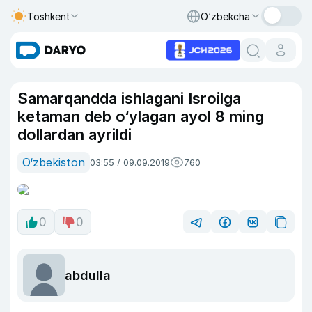
Toshkent
O‘zbekcha
Samarqandda ishlagani Isroilga
ketaman deb o‘ylagan ayol 8 ming
dollardan ayrildi
O‘zbekiston
03:55 / 09.09.2019
760
0
0
abdulla