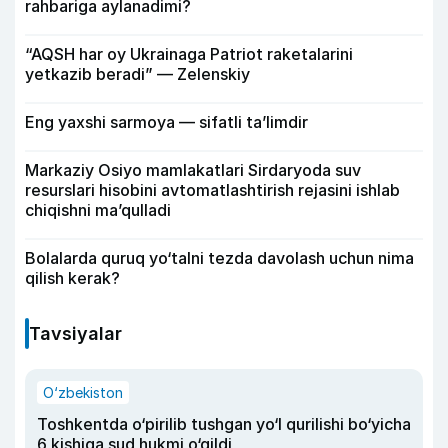
rahbariga aylanadimi?
“AQSH har oy Ukrainaga Patriot raketalarini
yetkazib beradi” — Zelenskiy
Eng yaxshi sarmoya — sifatli ta’limdir
Markaziy Osiyo mamlakatlari Sirdaryoda suv
resurslari hisobini avtomatlashtirish rejasini ishlab
chiqishni ma’qulladi
Bolalarda quruq yo‘talni tezda davolash uchun nima
qilish kerak?
Tavsiyalar
O‘zbekiston
Toshkentda o‘pirilib tushgan yo‘l qurilishi bo‘yicha
6 kishiga sud hukmi o‘qildi