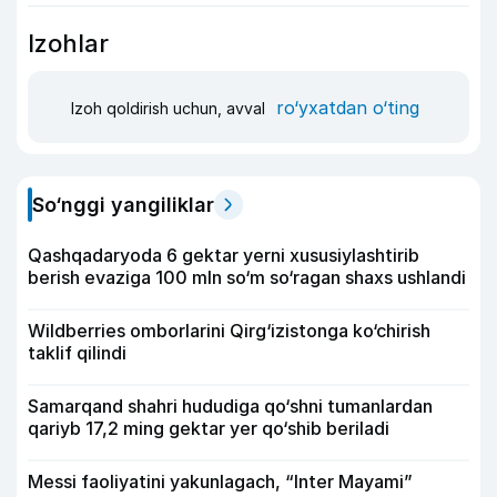
Izohlar
ro‘yxatdan o‘ting
Izoh qoldirish uchun, avval
So‘nggi yangiliklar
Qashqadaryoda 6 gektar yerni xususiylashtirib
berish evaziga 100 mln so‘m so‘ragan shaxs ushlandi
Wildberries omborlarini Qirg‘izistonga ko‘chirish
taklif qilindi
Samarqand shahri hududiga qo‘shni tumanlardan
qariyb 17,2 ming gektar yer qo‘shib beriladi
Messi faoliyatini yakunlagach, “Inter Mayami”