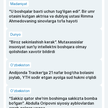
Madaniyat
“U boshqalar baxti uchun tug‘ilgan edi”. Bir umr
otasini kutgan aktrisa va dublyaj ustasi Rimma
Ahmedovaning sinovlarga to‘la hayoti
Dunyo
“Biroz sekinlashish kerak”. Mutaxassislar
insoniyat sun’iy intellektni boshqara olmay
qolishidan xavotir bildirdi
O‘zbekiston
Andijonda Tracker’ga 21 nafar bog‘cha bolasini
joylab, YTH sodir etgan ayolga sud hukmi o‘qildi
O‘zbekiston
“Sakkiz qator she’rim boshimga sakkizta bomba
bo‘lgan”. Abdulla Oripovni siyosiy ayblovlardan
asrab qolgan voqea