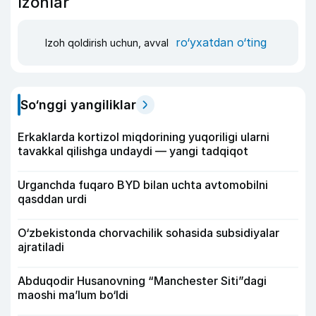
Izohlar
ro‘yxatdan o‘ting
Izoh qoldirish uchun, avval
So‘nggi yangiliklar
Erkaklarda kortizol miqdorining yuqoriligi ularni
tavakkal qilishga undaydi — yangi tadqiqot
Urganchda fuqaro BYD bilan uchta avtomobilni
qasddan urdi
O‘zbekistonda chorvachilik sohasida subsidiyalar
ajratiladi
Abduqodir Husanovning “Manchester Siti”dagi
maoshi ma’lum bo‘ldi