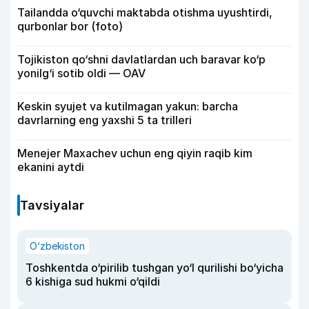
Tailandda o‘quvchi maktabda otishma uyushtirdi,
qurbonlar bor (foto)
Tojikiston qo‘shni davlatlardan uch baravar ko‘p
yonilg‘i sotib oldi — OAV
Keskin syujet va kutilmagan yakun: barcha
davrlarning eng yaxshi 5 ta trilleri
Menejer Maxachev uchun eng qiyin raqib kim
ekanini aytdi
Tavsiyalar
O‘zbekiston
Toshkentda o‘pirilib tushgan yo‘l qurilishi bo‘yicha
6 kishiga sud hukmi o‘qildi