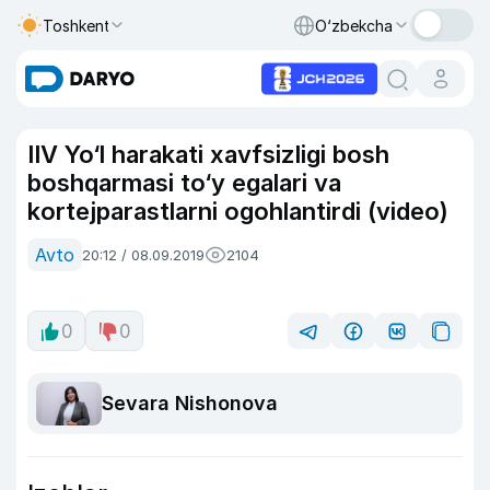
Toshkent
O‘zbekcha
IIV Yo‘l harakati xavfsizligi bosh
boshqarmasi to‘y egalari va
kortejparastlarni ogohlantirdi (video)
Avto
20:12 / 08.09.2019
2104
0
0
Sevara Nishonova