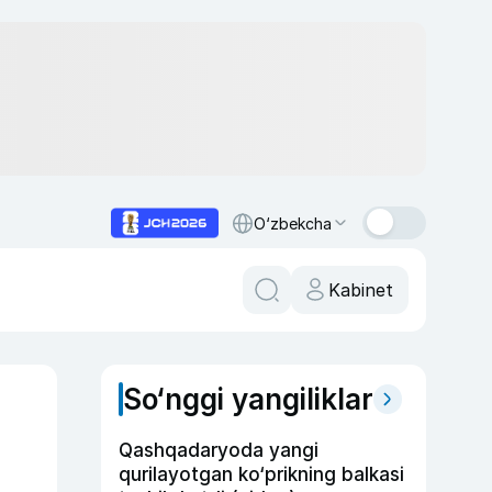
O‘zbekcha
Kabinet
So‘nggi yangiliklar
Qashqadaryoda yangi
qurilayotgan ko‘prikning balkasi