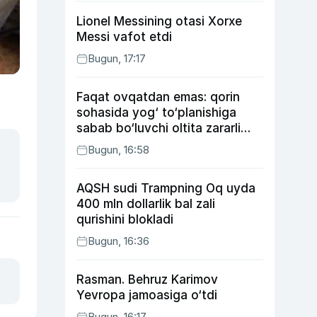
Lionel Messining otasi Xorxe
Messi vafot etdi
Bugun, 17:17
Faqat ovqatdan emas: qorin
sohasida yog‘ to‘planishiga
sabab bo‘luvchi oltita zararli
odat
Bugun, 16:58
AQSH sudi Trampning Oq uyda
400 mln dollarlik bal zali
qurishini blokladi
Bugun, 16:36
Rasman. Behruz Karimov
Yevropa jamoasiga o‘tdi
Bugun, 16:17