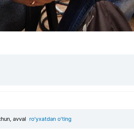
uchun, avval
ro‘yxatdan o‘ting