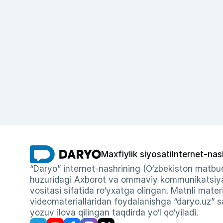
Maxfiylik siyosati
Internet-nas
“Daryo” internet-nashrining (O‘zbekiston matbuo
huzuridagi Axborot va ommaviy kommunikatsiyal
vositasi sifatida ro‘yxatga olingan. Matnli materi
videomateriallaridan foydalanishga “daryo.uz” sa
yozuv ilova qilingan taqdirda yo‘l qo‘yiladi.