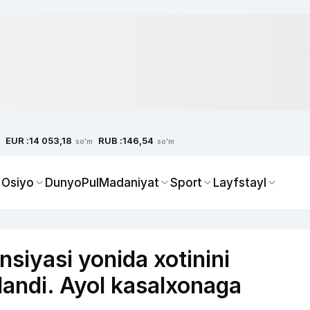
EUR :
RUB :
14 053,18
146,54
so'm
so'm
 Osiyo
Dunyo
Pul
Madaniyat
Sport
Layfstayl
nsiyasi yonida xotinini
landi. Ayol kasalxonaga