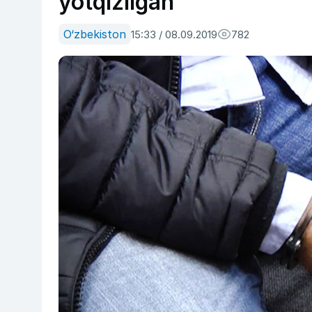
yotqizilgan
O‘zbekiston
15:33 / 08.09.2019
782