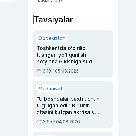
Tavsiyalar
O‘zbekiston
Toshkentda o‘pirilib
tushgan yo‘l qurilishi
bo‘yicha 6 kishiga sud
hukmi o‘qildi
10:10 / 05.08.2026
Madaniyat
“U boshqalar baxti uchun
tug‘ilgan edi”. Bir umr
otasini kutgan aktrisa va
dublyaj ustasi Rimma
13:55 / 04.08.2026
Ahmedovaning
sinovlarga to‘la hayoti