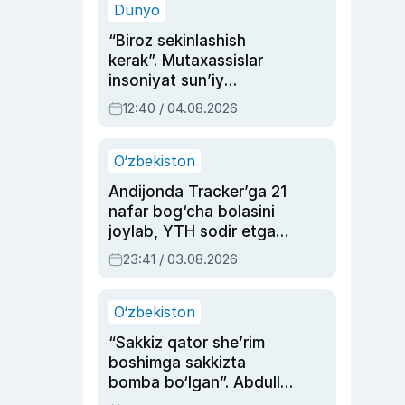
Dunyo
“Biroz sekinlashish
kerak”. Mutaxassislar
insoniyat sun’iy
intellektni boshqara
12:40 / 04.08.2026
olmay qolishidan xavotir
bildirdi
O‘zbekiston
Andijonda Tracker’ga 21
nafar bog‘cha bolasini
joylab, YTH sodir etgan
ayolga sud hukmi o‘qildi
23:41 / 03.08.2026
O‘zbekiston
“Sakkiz qator she’rim
boshimga sakkizta
bomba bo‘lgan”. Abdulla
Oripovni siyosiy