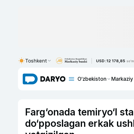
Toshkent
USD :
12 178,85
so'm
O‘zbekiston
Markaziy
Farg‘onada temiryo‘l sta
do‘pposlagan erkak ush