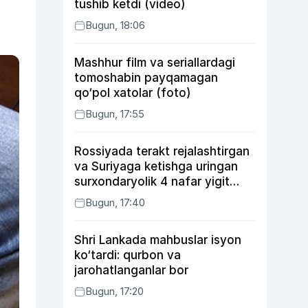
tushib ketdi (video)
Bugun, 18:06
Mashhur film va seriallardagi
tomoshabin payqamagan
qo‘pol xatolar (foto)
Bugun, 17:55
Rossiyada terakt rejalashtirgan
va Suriyaga ketishga uringan
surxondaryolik 4 nafar yigit
qamaldi
Bugun, 17:40
Shri Lankada mahbuslar isyon
ko‘tardi: qurbon va
jarohatlanganlar bor
Bugun, 17:20