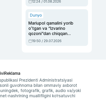
12:24 / 01.08.2026
ayblovlardan asrab
qolgan voqea
Dunyo
Mariupol qamalini yorib
oʻtgan va “Izvarino
qozoni”dan chiqqan
qahramon — Ukraina
19:50 / 29.07.2026
armiyasi bosh
qoʻmondoni Drapatiy
haqida
ivi
Reklama
publikasi Prezidenti Administratsiyasi
-sonli guvohnoma bilan ommaviy axborot
shuningdek, fotografik, grafik, audio va/yoki
et-nashrining muallifligini ko‘rsatuvchi