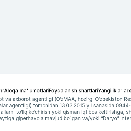
hr
Aloqa ma'lumotlari
Foydalanish shartlari
Yangiliklar arx
t va axborot agentligi (O‘zMAA, hozirgi O‘zbekiston Res
ar agentligi) tomonidan 13.03.2015 yil sanasida 0944
allarni to‘liq ko‘chirish yoki qisman iqtibos keltirishga, 
ytiga giperhavola mavjud bo‘lgan va/yoki “Daryo” intern