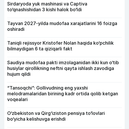
Sirdaryoda yuk mashinasi va Captiva
to‘qnashishidan 3 kishi halok bo‘ldi
Tayvan 2027-yilda mudofaa xarajatlarini 16 foizga
oshiradi
Taniqli rejissyor Kristofer Nolan haqida ko‘pchilik
bilmaydigan 6 ta qiziqarli fakt
Saudiya mudofaa pakti imzolaganidan ikki kun o‘tib
husiylar qirollikning neftni qayta ishlash zavodiga
hujum qildi
“Tansoqchi”: Gollivudning eng yaxshi
melodramalaridan birining kadr ortida qolib ketgan
voqealari
O‘zbekiston va Qirg‘iziston pensiya to‘lovlari
bo‘yicha kelishuvga erishdi