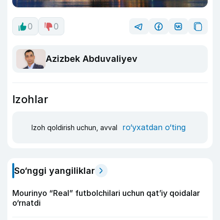
0
0
Azizbek Abduvaliyev
Izohlar
ro‘yxatdan o‘ting
Izoh qoldirish uchun, avval
So‘nggi yangiliklar
Mourinyo “Real” futbolchilari uchun qat’iy qoidalar
o‘rnatdi