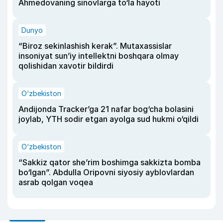
Ahmedovaning sinovlarga to‘la hayoti
Dunyo
“Biroz sekinlashish kerak”. Mutaxassislar
insoniyat sun’iy intellektni boshqara olmay
qolishidan xavotir bildirdi
O‘zbekiston
Andijonda Tracker’ga 21 nafar bog‘cha bolasini
joylab, YTH sodir etgan ayolga sud hukmi o‘qildi
O‘zbekiston
“Sakkiz qator she’rim boshimga sakkizta bomba
bo‘lgan”. Abdulla Oripovni siyosiy ayblovlardan
asrab qolgan voqea