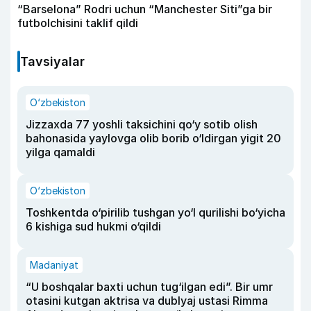
“Barselona” Rodri uchun “Manchester Siti”ga bir
futbolchisini taklif qildi
Tavsiyalar
O‘zbekiston
Jizzaxda 77 yoshli taksichini qo‘y sotib olish
bahonasida yaylovga olib borib o‘ldirgan yigit 20
yilga qamaldi
O‘zbekiston
Toshkentda o‘pirilib tushgan yo‘l qurilishi bo‘yicha
6 kishiga sud hukmi o‘qildi
Madaniyat
“U boshqalar baxti uchun tug‘ilgan edi”. Bir umr
otasini kutgan aktrisa va dublyaj ustasi Rimma