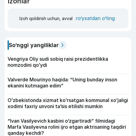
Izohlar
ro‘yxatdan o‘ting
Izoh qoldirish uchun, avval
So‘nggi yangiliklar
Vengriya Oliy sudi sobiq raisi prezidentlikka
nomzodini qoʻydi
Valverde Mourinyo haqida: “Uning bunday inson
ekanini kutmagan edim”
Oʻzbekistonda xizmat koʻrsatgan kommunal xoʻjaligi
xodimi faxriy unvoni taʼsis etilishi mumkin
“Ivan Vasilyevich kasbini o‘zgartiradi” filmidagi
Marfa Vasilyevna rolini ijro etgan aktrisaning taqdiri
qanday kechdi?