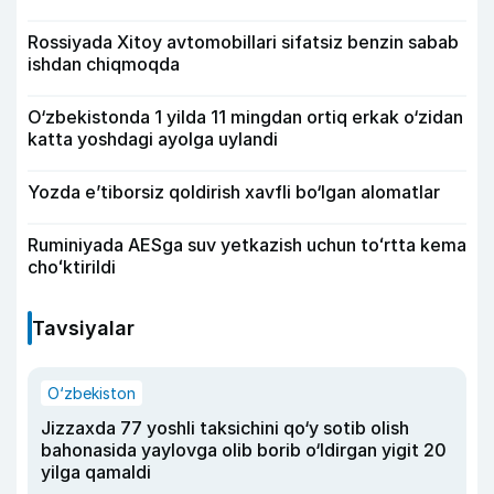
Rossiyada Xitoy avtomobillari sifatsiz benzin sabab
ishdan chiqmoqda
O‘zbekistonda 1 yilda 11 mingdan ortiq erkak o‘zidan
katta yoshdagi ayolga uylandi
Yozda e’tiborsiz qoldirish xavfli bo‘lgan alomatlar
Ruminiyada AESga suv yetkazish uchun toʻrtta kema
choʻktirildi
Tavsiyalar
O‘zbekiston
Jizzaxda 77 yoshli taksichini qo‘y sotib olish
bahonasida yaylovga olib borib o‘ldirgan yigit 20
yilga qamaldi