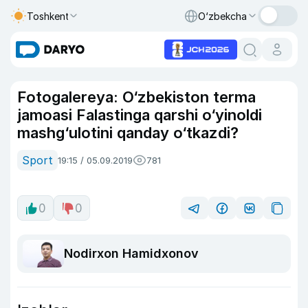
Toshkent
O‘zbekcha
Fotogalereya: O‘zbekiston terma
jamoasi Falastinga qarshi o‘yinoldi
mashg‘ulotini qanday o‘tkazdi?
Sport
19:15 / 05.09.2019
781
0
0
Nodirxon Hamidxonov