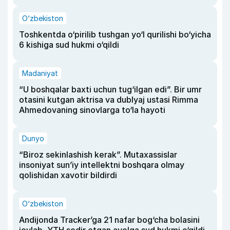
O‘zbekiston
Toshkentda o‘pirilib tushgan yo‘l qurilishi bo‘yicha
6 kishiga sud hukmi o‘qildi
Madaniyat
“U boshqalar baxti uchun tug‘ilgan edi”. Bir umr
otasini kutgan aktrisa va dublyaj ustasi Rimma
Ahmedovaning sinovlarga to‘la hayoti
Dunyo
“Biroz sekinlashish kerak”. Mutaxassislar
insoniyat sun’iy intellektni boshqara olmay
qolishidan xavotir bildirdi
O‘zbekiston
Andijonda Tracker’ga 21 nafar bog‘cha bolasini
joylab, YTH sodir etgan ayolga sud hukmi o‘qildi