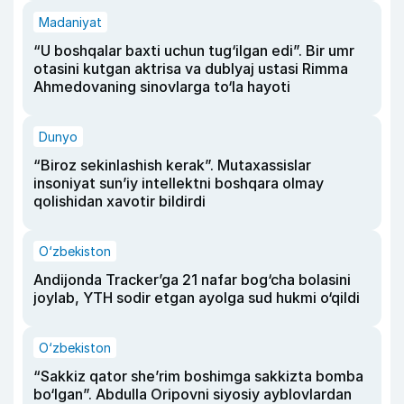
Madaniyat
“U boshqalar baxti uchun tug‘ilgan edi”. Bir umr
otasini kutgan aktrisa va dublyaj ustasi Rimma
Ahmedovaning sinovlarga to‘la hayoti
Dunyo
“Biroz sekinlashish kerak”. Mutaxassislar
insoniyat sun’iy intellektni boshqara olmay
qolishidan xavotir bildirdi
O‘zbekiston
Andijonda Tracker’ga 21 nafar bog‘cha bolasini
joylab, YTH sodir etgan ayolga sud hukmi o‘qildi
O‘zbekiston
“Sakkiz qator she’rim boshimga sakkizta bomba
bo‘lgan”. Abdulla Oripovni siyosiy ayblovlardan