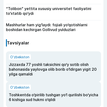
“Tolibon” yettita xususiy universitet faoliyatini
to‘xtatib qo‘ydi
Mashhurlar ham yig‘laydi: fojiali yo‘qotishlarni
boshidan kechirgan Gollivud yulduzlari
Tavsiyalar
O‘zbekiston
Jizzaxda 77 yoshli taksichini qo‘y sotib olish
bahonasida yaylovga olib borib o‘ldirgan yigit 20
yilga qamaldi
O‘zbekiston
Toshkentda o‘pirilib tushgan yo‘l qurilishi bo‘yicha
6 kishiga sud hukmi o‘qildi