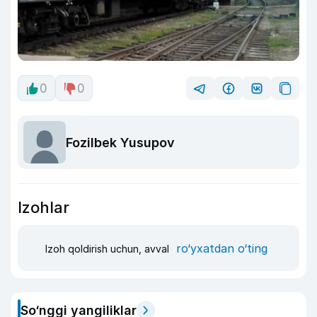
0
0
Fozilbek Yusupov
Izohlar
ro‘yxatdan o‘ting
Izoh qoldirish uchun, avval
So‘nggi yangiliklar