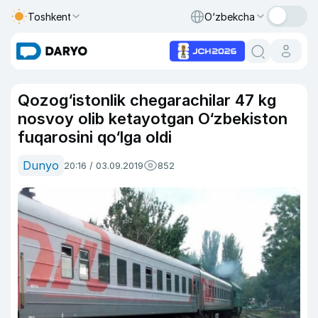
Toshkent
O‘zbekcha
Qozog‘istonlik chegarachilar 47 kg
nosvoy olib ketayotgan O‘zbekiston
fuqarosini qo‘lga oldi
Dunyo
20:16 / 03.09.2019
852