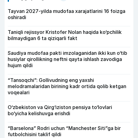
Tayvan 2027-yilda mudofaa xarajatlarini 16 foizga
oshiradi
Taniqli rejissyor Kristofer Nolan haqida ko‘pchilik
bilmaydigan 6 ta qiziqarli fakt
Saudiya mudofaa pakti imzolaganidan ikki kun o‘tib
husiylar qirollikning neftni qayta ishlash zavodiga
hujum qildi
“Tansoqchi”: Gollivudning eng yaxshi
melodramalaridan birining kadr ortida qolib ketgan
voqealari
O‘zbekiston va Qirg‘iziston pensiya to‘lovlari
bo‘yicha kelishuvga erishdi
“Barselona” Rodri uchun “Manchester Siti”ga bir
futbolchisini taklif qildi