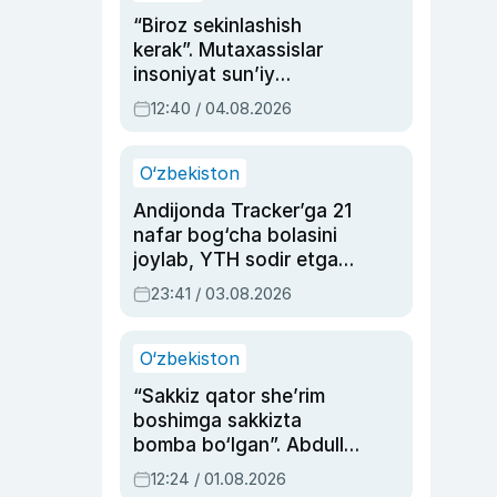
“Biroz sekinlashish
kerak”. Mutaxassislar
insoniyat sun’iy
intellektni boshqara
12:40 / 04.08.2026
olmay qolishidan xavotir
bildirdi
O‘zbekiston
Andijonda Tracker’ga 21
nafar bog‘cha bolasini
joylab, YTH sodir etgan
ayolga sud hukmi o‘qildi
23:41 / 03.08.2026
O‘zbekiston
“Sakkiz qator she’rim
boshimga sakkizta
bomba bo‘lgan”. Abdulla
Oripovni siyosiy
12:24 / 01.08.2026
ayblovlardan asrab