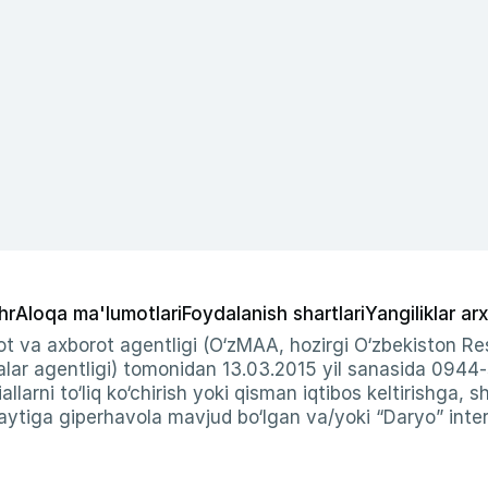
hr
Aloqa ma'lumotlari
Foydalanish shartlari
Yangiliklar arx
t va axborot agentligi (O‘zMAA, hozirgi O‘zbekiston Res
ar agentligi) tomonidan 13.03.2015 yil sanasida 0944
allarni to‘liq ko‘chirish yoki qisman iqtibos keltirishga, 
ytiga giperhavola mavjud bo‘lgan va/yoki “Daryo” intern