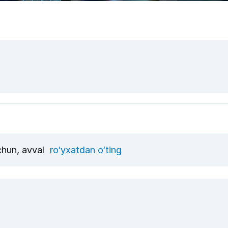
uchun, avval
ro‘yxatdan o‘ting