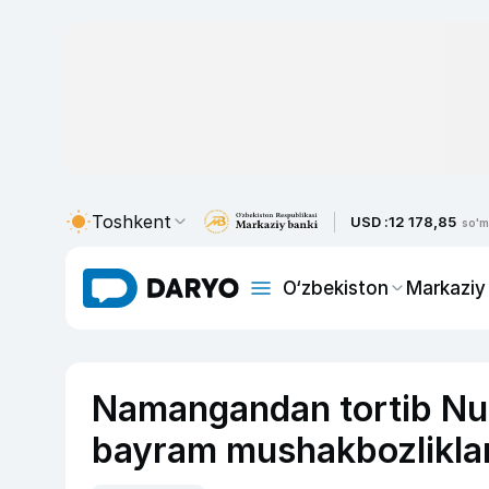
Toshkent
USD :
12 178,85
so'm
O‘zbekiston
Markaziy
Namangandan tortib Nu
bayram mushakbozliklari