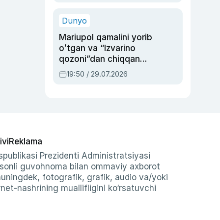
qolgan voqea
Dunyo
Mariupol qamalini yorib
oʻtgan va “Izvarino
qozoni”dan chiqqan
qahramon — Ukraina
19:50 / 29.07.2026
armiyasi bosh
qoʻmondoni Drapatiy
haqida
ivi
Reklama
publikasi Prezidenti Administratsiyasi
-sonli guvohnoma bilan ommaviy axborot
shuningdek, fotografik, grafik, audio va/yoki
et-nashrining muallifligini ko‘rsatuvchi