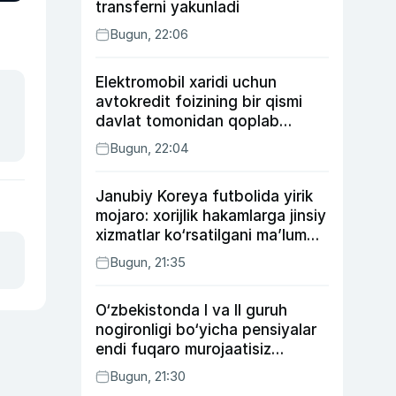
transferni yakunladi
Bugun, 22:06
Elektromobil xaridi uchun
avtokredit foizining bir qismi
davlat tomonidan qoplab
berilishi mumkin
Bugun, 22:04
Janubiy Koreya futbolida yirik
mojaro: xorijlik hakamlarga jinsiy
xizmatlar ko‘rsatilgani ma’lum
qilindi
Bugun, 21:35
O‘zbekistonda I va II guruh
nogironligi bo‘yicha pensiyalar
endi fuqaro murojaatisiz
tayinlanishi mumkin
Bugun, 21:30