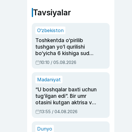
Tavsiyalar
O‘zbekiston
Toshkentda o‘pirilib
tushgan yo‘l qurilishi
bo‘yicha 6 kishiga sud
hukmi o‘qildi
10:10 / 05.08.2026
Madaniyat
“U boshqalar baxti uchun
tug‘ilgan edi”. Bir umr
otasini kutgan aktrisa va
dublyaj ustasi Rimma
13:55 / 04.08.2026
Ahmedovaning
sinovlarga to‘la hayoti
Dunyo