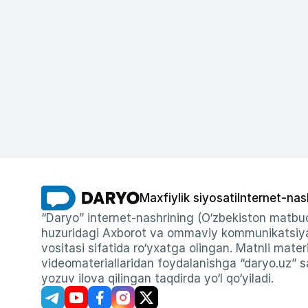
Maxfiylik siyosati
Internet-nas
“Daryo” internet-nashrining (O‘zbekiston matbuo
huzuridagi Axborot va ommaviy kommunikatsiyal
vositasi sifatida ro‘yxatga olingan. Matnli materi
videomateriallaridan foydalanishga “daryo.uz” sa
yozuv ilova qilingan taqdirda yo‘l qo‘yiladi.