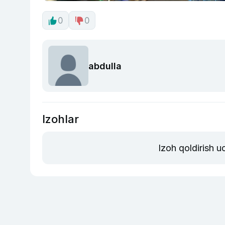
0
0
abdulla
Izohlar
Izoh qoldirish 