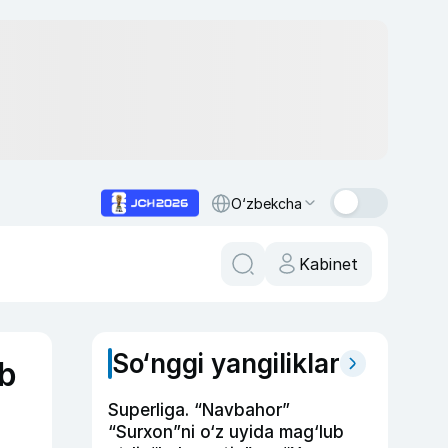
O‘zbekcha
Kabinet
So‘nggi yangiliklar
ab
Superliga. “Navbahor”
“Surxon”ni o‘z uyida mag‘lub