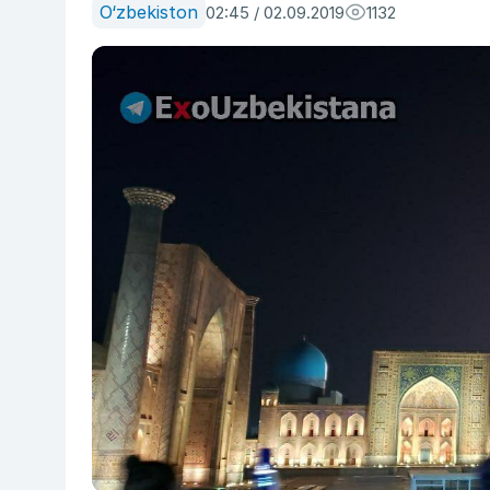
O‘zbekiston
02:45 / 02.09.2019
1132