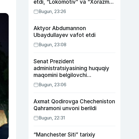
etdi, “Lokomotiv” va “Xorazm”
uyda g‘alaba qozondi
Bugun, 23:26
Aktyor Abdu­mannon
Ubaydullayev vafot etdi
Bugun, 23:08
Senat Prezident
administratsiyasining huquqiy
maqomini belgilovchi
konstitutsiyaviy qonunni
Bugun, 23:06
ma’qulladi
Axmat Qodirovga Checheniston
Qahramoni unvoni berildi
Bugun, 22:31
“Manchester Siti” tarixiy