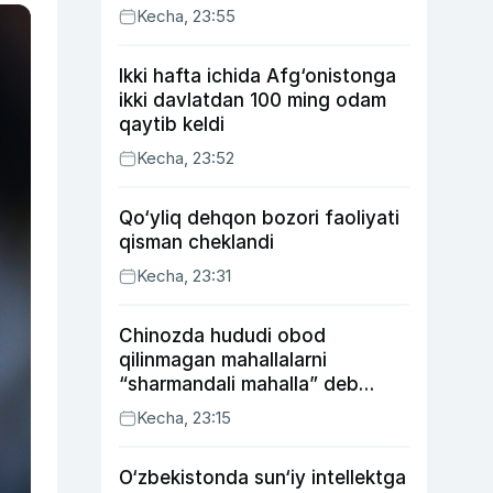
Kecha, 23:55
Ikki hafta ichida Afg‘onistonga
ikki davlatdan 100 ming odam
qaytib keldi
Kecha, 23:52
Qo‘yliq dehqon bozori faoliyati
qisman cheklandi
Kecha, 23:31
Chinozda hududi obod
qilinmagan mahallalarni
“sharmandali mahalla” deb
belgilash boshlandi
Kecha, 23:15
O‘zbekistonda sun‘iy intellektga