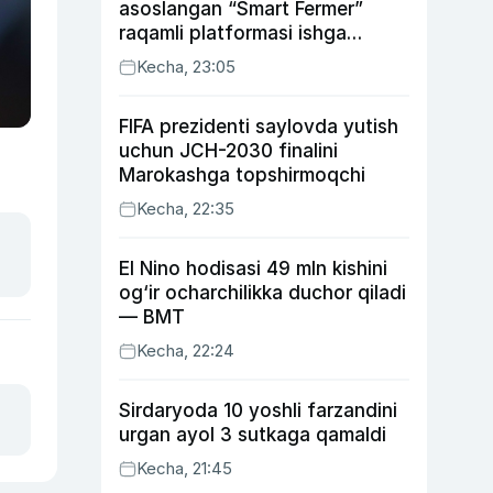
asoslangan “Smart Fermer”
raqamli platformasi ishga
tushiriladi
Kecha, 23:05
FIFA prezidenti saylovda yutish
uchun JCH-2030 finalini
Marokashga topshirmoqchi
Kecha, 22:35
El Nino hodisasi 49 mln kishini
og‘ir ocharchilikka duchor qiladi
— BMT
Kecha, 22:24
Sirdaryoda 10 yoshli farzandini
urgan ayol 3 sutkaga qamaldi
Kecha, 21:45