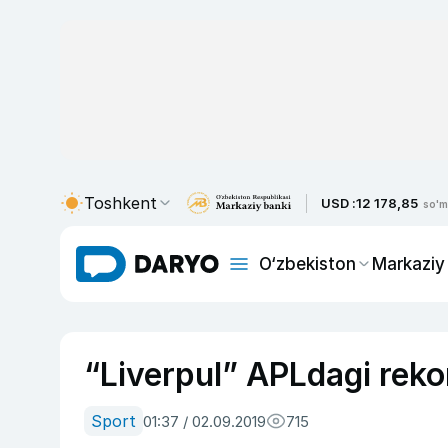
Toshkent
USD :
12 178,85
so'm
O‘zbekiston
Markaziy
“Liverpul” APLdagi rekor
Sport
01:37 / 02.09.2019
715