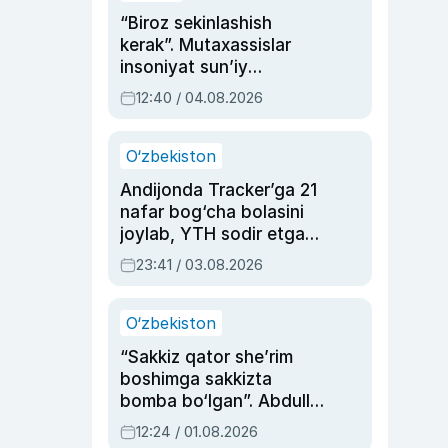
“Biroz sekinlashish
kerak”. Mutaxassislar
insoniyat sun’iy
intellektni boshqara
12:40 / 04.08.2026
olmay qolishidan xavotir
bildirdi
O‘zbekiston
Andijonda Tracker’ga 21
nafar bog‘cha bolasini
joylab, YTH sodir etgan
ayolga sud hukmi o‘qildi
23:41 / 03.08.2026
O‘zbekiston
“Sakkiz qator she’rim
boshimga sakkizta
bomba bo‘lgan”. Abdulla
Oripovni siyosiy
12:24 / 01.08.2026
ayblovlardan asrab