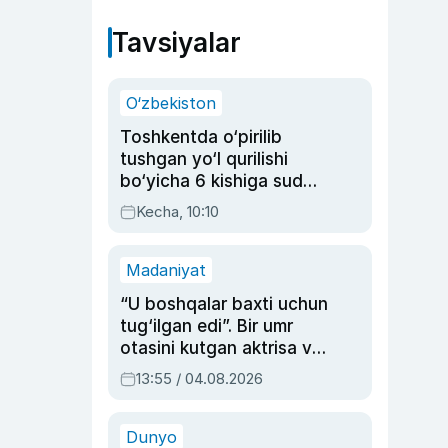
Tavsiyalar
O‘zbekiston
Toshkentda o‘pirilib
tushgan yo‘l qurilishi
bo‘yicha 6 kishiga sud
hukmi o‘qildi
Kecha, 10:10
Madaniyat
“U boshqalar baxti uchun
tug‘ilgan edi”. Bir umr
otasini kutgan aktrisa va
dublyaj ustasi Rimma
13:55 / 04.08.2026
Ahmedovaning
sinovlarga to‘la hayoti
Dunyo