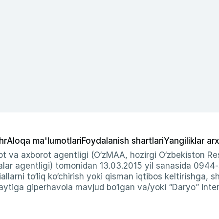
hr
Aloqa ma'lumotlari
Foydalanish shartlari
Yangiliklar arx
t va axborot agentligi (O‘zMAA, hozirgi O‘zbekiston Res
ar agentligi) tomonidan 13.03.2015 yil sanasida 0944
allarni to‘liq ko‘chirish yoki qisman iqtibos keltirishga, 
ytiga giperhavola mavjud bo‘lgan va/yoki “Daryo” intern