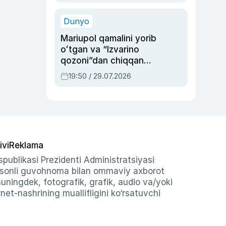
qolgan voqea
Dunyo
Mariupol qamalini yorib
oʻtgan va “Izvarino
qozoni”dan chiqqan
qahramon — Ukraina
19:50 / 29.07.2026
armiyasi bosh
qoʻmondoni Drapatiy
haqida
ivi
Reklama
publikasi Prezidenti Administratsiyasi
-sonli guvohnoma bilan ommaviy axborot
shuningdek, fotografik, grafik, audio va/yoki
et-nashrining muallifligini ko‘rsatuvchi