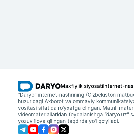
Maxfiylik siyosati
Internet-nas
“Daryo” internet-nashrining (O‘zbekiston matbuo
huzuridagi Axborot va ommaviy kommunikatsiyal
vositasi sifatida ro‘yxatga olingan. Matnli materi
videomateriallaridan foydalanishga “daryo.uz” sa
yozuv ilova qilingan taqdirda yo‘l qo‘yiladi.