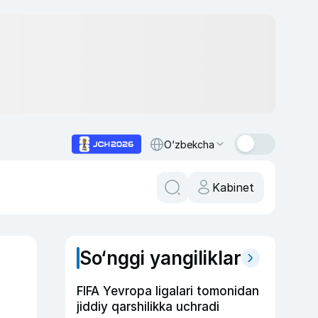
O‘zbekcha
Kabinet
So‘nggi yangiliklar
FIFA Yevropa ligalari tomonidan
jiddiy qarshilikka uchradi