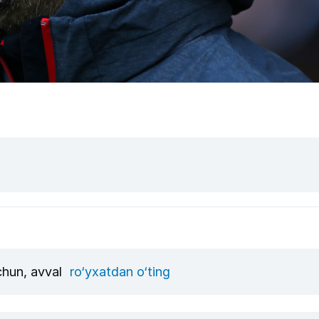
uchun, avval
ro‘yxatdan o‘ting