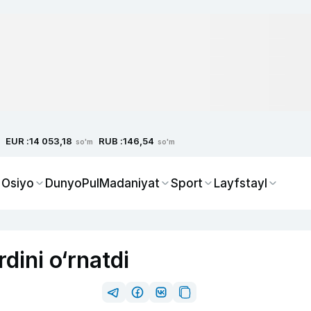
EUR :
RUB :
14 053,18
146,54
so'm
so'm
 Osiyo
Dunyo
Pul
Madaniyat
Sport
Layfstayl
dini o‘rnatdi