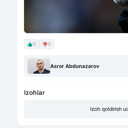
0
0
Asror Abdunazarov
Izohlar
Izoh qoldirish 