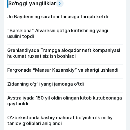
So‘nggi yangiliklar
Jo Baydenning saratoni tanasiga tarqab ketdi
“Barselona” Alvaresni qo‘lga kiritishning yangi
usulini topdi
Grenlandiyada Trampga aloqador neft kompaniyasi
hukumat ruxsatisiz ish boshladi
Farg‘onada “Mansur Kazanskiy” va sherigi ushlandi
Zidanning o‘g‘li yangi jamoaga o‘tdi
Avstraliyada 150 yil oldin olingan kitob kutubxonaga
qaytarildi
O‘zbekistonda kasbiy mahorat bo‘yicha ilk milliy
tanlov g‘oliblari aniqlandi