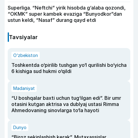
Superliga. “Neftchi” yirik hisobda g‘alaba qozondi,
“OKMK” super kambek evaziga “Bunyodkor”dan
ustun keldi, “Nasaf” durang qayd etdi
Tavsiyalar
O‘zbekiston
Toshkentda o‘pirilib tushgan yo‘l qurilishi bo‘yicha
6 kishiga sud hukmi o‘qildi
Madaniyat
“U boshqalar baxti uchun tug‘ilgan edi”. Bir umr
otasini kutgan aktrisa va dublyaj ustasi Rimma
Ahmedovaning sinovlarga to‘la hayoti
Dunyo
“Biroz sekinlashish kerak”. Mutaxassislar