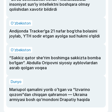
insoniyat sun’iy intellektni boshqara olmay
qolishidan xavotir bildirdi
O‘zbekiston
Andijonda Tracker’ga 21 nafar bog‘cha bolasini
joylab, YTH sodir etgan ayolga sud hukmi o‘qildi
O‘zbekiston
“Sakkiz qator she’rim boshimga sakkizta bomba
bo‘lgan”. Abdulla Oripovni siyosiy ayblovlardan
asrab qolgan voqea
Dunyo
Mariupol qamalini yorib oʻtgan va “Izvarino
qozoni”dan chiqqan qahramon — Ukraina
armiyasi bosh qoʻmondoni Drapatiy haqida