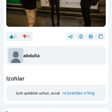
0
0
abdulla
Izohlar
ro‘yxatdan o‘ting
Izoh qoldirish uchun, avval