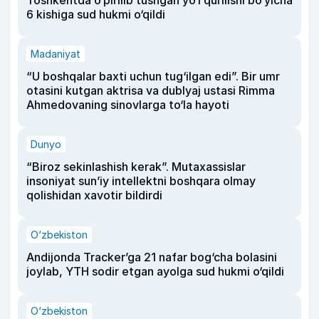
Toshkentda o‘pirilib tushgan yo‘l qurilishi bo‘yicha
6 kishiga sud hukmi o‘qildi
Madaniyat
“U boshqalar baxti uchun tug‘ilgan edi”. Bir umr
otasini kutgan aktrisa va dublyaj ustasi Rimma
Ahmedovaning sinovlarga to‘la hayoti
Dunyo
“Biroz sekinlashish kerak”. Mutaxassislar
insoniyat sun’iy intellektni boshqara olmay
qolishidan xavotir bildirdi
O‘zbekiston
Andijonda Tracker’ga 21 nafar bog‘cha bolasini
joylab, YTH sodir etgan ayolga sud hukmi o‘qildi
O‘zbekiston