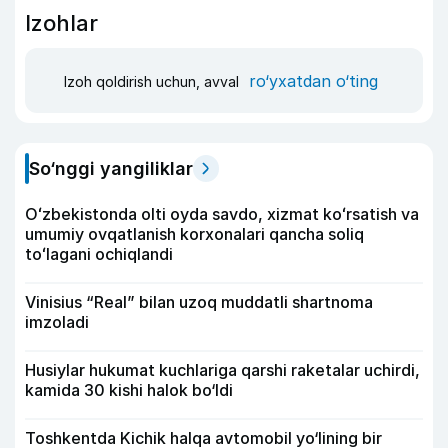
Izohlar
ro‘yxatdan o‘ting
Izoh qoldirish uchun, avval
So‘nggi yangiliklar
Oʻzbekistonda olti oyda savdo, xizmat koʻrsatish va
umumiy ovqatlanish korxonalari qancha soliq
toʻlagani ochiqlandi
Vinisius “Real” bilan uzoq muddatli shartnoma
imzoladi
Husiylar hukumat kuchlariga qarshi raketalar uchirdi,
kamida 30 kishi halok bo‘ldi
Toshkentda Kichik halqa avtomobil yo‘lining bir