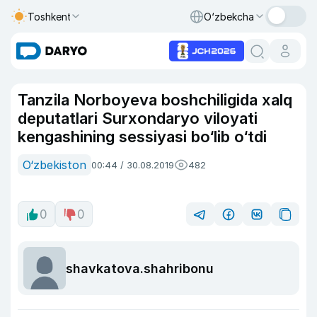
Toshkent
O‘zbekcha
Tanzila Norboyeva boshchiligida xalq
deputatlari Surxondaryo viloyati
kengashining sessiyasi bo‘lib o‘tdi
O‘zbekiston
00:44 / 30.08.2019
482
0
0
shavkatova.shahribonu