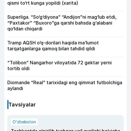
qismi to‘rt kunga yopildi (xarita)
Superliga. “So‘g‘diyona” “Andijon”ni mag‘lub etdi,
“Paxtakor” “Buxoro”ga qarshi bahsda g‘alabani
qo‘ldan chiqardi
Tramp AQSH o‘q-dorilari haqida ma’lumot
tarqatganlarga qamoq bilan tahdid qildi
“Tolibon” Nangarhor viloyatida 72 gektar yerni
tortib oldi
Diomande “Real” tarixidagi eng qimmat futbolchiga
aylandi
Tavsiyalar
O‘zbekiston