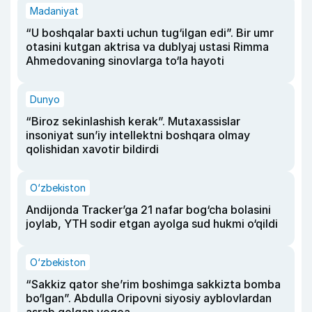
Madaniyat
“U boshqalar baxti uchun tug‘ilgan edi”. Bir umr
otasini kutgan aktrisa va dublyaj ustasi Rimma
Ahmedovaning sinovlarga to‘la hayoti
Dunyo
“Biroz sekinlashish kerak”. Mutaxassislar
insoniyat sun’iy intellektni boshqara olmay
qolishidan xavotir bildirdi
O‘zbekiston
Andijonda Tracker’ga 21 nafar bog‘cha bolasini
joylab, YTH sodir etgan ayolga sud hukmi o‘qildi
O‘zbekiston
“Sakkiz qator she’rim boshimga sakkizta bomba
bo‘lgan”. Abdulla Oripovni siyosiy ayblovlardan