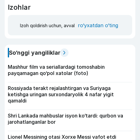
Izohlar
ro‘yxatdan o‘ting
Izoh qoldirish uchun, avval
So‘nggi yangiliklar
Mashhur film va seriallardagi tomoshabin
payqamagan qo‘pol xatolar (foto)
Rossiyada terakt rejalashtirgan va Suriyaga
ketishga uringan surxondaryolik 4 nafar yigit
qamaldi
Shri Lankada mahbuslar isyon ko‘tardi: qurbon va
jarohatlanganlar bor
Lionel Messining otasi Xorxe Messi vafot etdi