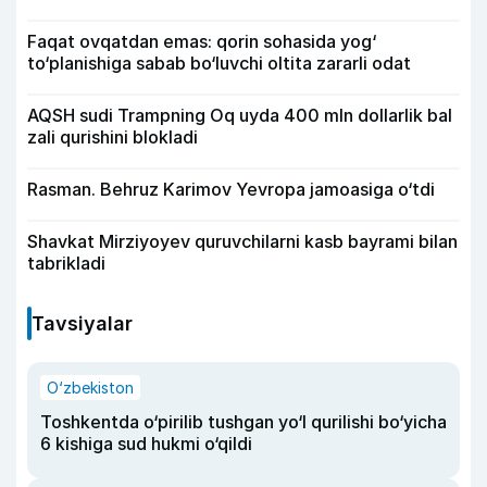
Faqat ovqatdan emas: qorin sohasida yog‘
to‘planishiga sabab bo‘luvchi oltita zararli odat
AQSH sudi Trampning Oq uyda 400 mln dollarlik bal
zali qurishini blokladi
Rasman. Behruz Karimov Yevropa jamoasiga o‘tdi
Shavkat Mirziyoyev quruvchilarni kasb bayrami bilan
tabrikladi
Tavsiyalar
O‘zbekiston
Toshkentda o‘pirilib tushgan yo‘l qurilishi bo‘yicha
6 kishiga sud hukmi o‘qildi