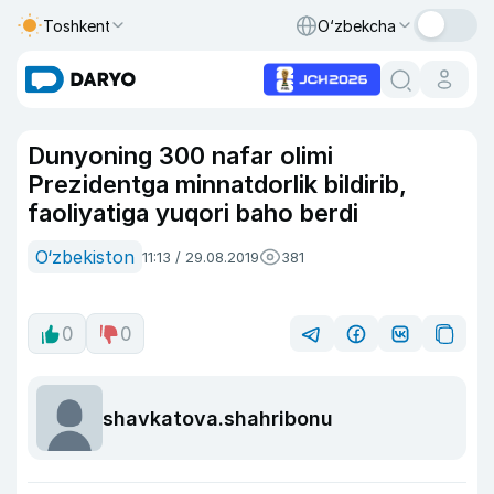
Toshkent
O‘zbekcha
Dunyoning 300 nafar olimi
Prezidentga minnatdorlik bildirib,
faoliyatiga yuqori baho berdi
O‘zbekiston
11:13 / 29.08.2019
381
0
0
shavkatova.shahribonu