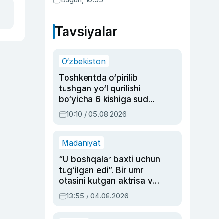
Tavsiyalar
O‘zbekiston
Toshkentda o‘pirilib
tushgan yo‘l qurilishi
bo‘yicha 6 kishiga sud
hukmi o‘qildi
10:10 / 05.08.2026
Madaniyat
“U boshqalar baxti uchun
tug‘ilgan edi”. Bir umr
otasini kutgan aktrisa va
dublyaj ustasi Rimma
13:55 / 04.08.2026
Ahmedovaning
sinovlarga to‘la hayoti