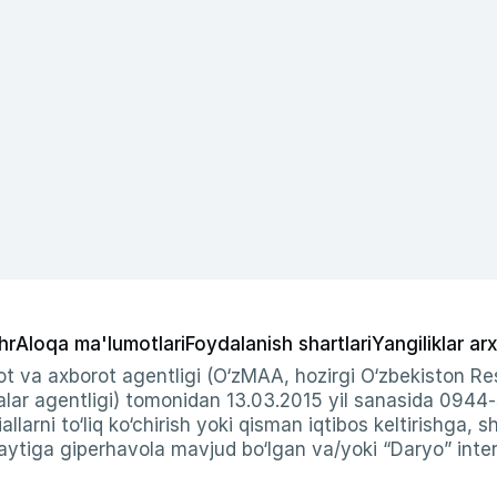
hr
Aloqa ma'lumotlari
Foydalanish shartlari
Yangiliklar arx
t va axborot agentligi (O‘zMAA, hozirgi O‘zbekiston Res
ar agentligi) tomonidan 13.03.2015 yil sanasida 0944
allarni to‘liq ko‘chirish yoki qisman iqtibos keltirishga, 
ytiga giperhavola mavjud bo‘lgan va/yoki “Daryo” intern