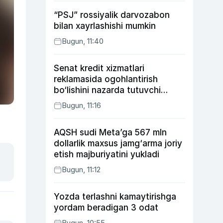
“PSJ” rossiyalik darvozabon
bilan xayrlashishi mumkin
Bugun, 11:40
Senat kredit xizmatlari
reklamasida ogohlantirish
bo‘lishini nazarda tutuvchi
qonunni ma’qulladi
Bugun, 11:16
AQSH sudi Meta’ga 567 mln
dollarlik maxsus jamg‘arma joriy
etish majburiyatini yukladi
Bugun, 11:12
Yozda terlashni kamaytirishga
yordam beradigan 3 odat
Bugun, 10:55