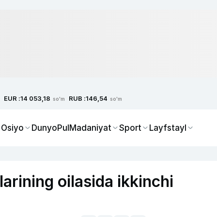
EUR :
RUB :
14 053,18
146,54
so'm
so'm
 Osiyo
Dunyo
Pul
Madaniyat
Sport
Layfstayl
rining oilasida ikkinchi