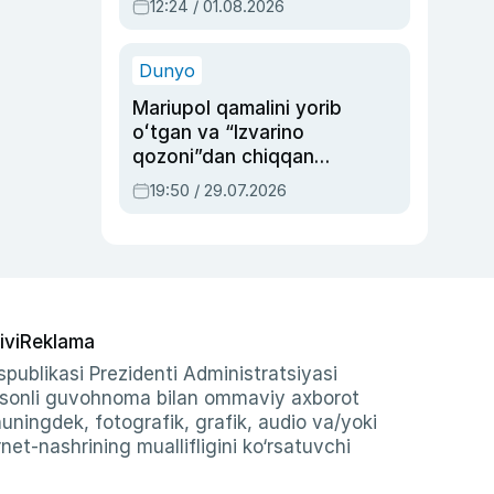
12:24 / 01.08.2026
ayblovlardan asrab
qolgan voqea
Dunyo
Mariupol qamalini yorib
oʻtgan va “Izvarino
qozoni”dan chiqqan
qahramon — Ukraina
19:50 / 29.07.2026
armiyasi bosh
qoʻmondoni Drapatiy
haqida
ivi
Reklama
publikasi Prezidenti Administratsiyasi
-sonli guvohnoma bilan ommaviy axborot
shuningdek, fotografik, grafik, audio va/yoki
et-nashrining muallifligini ko‘rsatuvchi