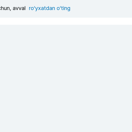
uchun, avval
ro‘yxatdan o‘ting