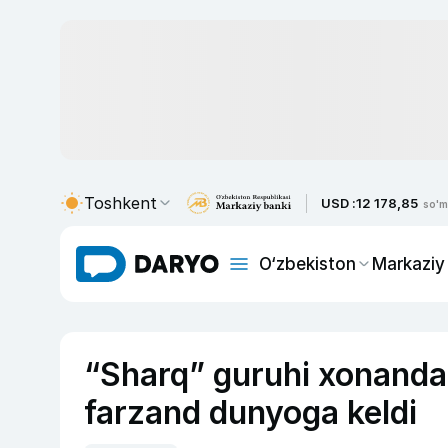
Toshkent
USD :
12 178,85
so'm
O‘zbekiston
Markaziy
“Sharq” guruhi xonandala
farzand dunyoga keldi