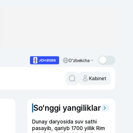
O‘zbekcha
Kabinet
So‘nggi yangiliklar
Dunay daryosida suv sathi
pasayib, qariyb 1700 yillik Rim