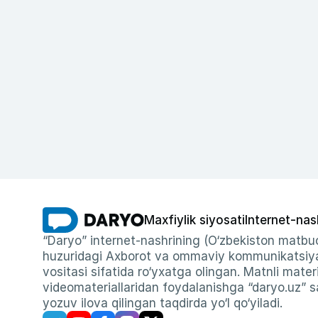
Maxfiylik siyosati
Internet-nas
“Daryo” internet-nashrining (O‘zbekiston matbuo
huzuridagi Axborot va ommaviy kommunikatsiyal
vositasi sifatida ro‘yxatga olingan. Matnli materi
videomateriallaridan foydalanishga “daryo.uz” sa
yozuv ilova qilingan taqdirda yo‘l qo‘yiladi.