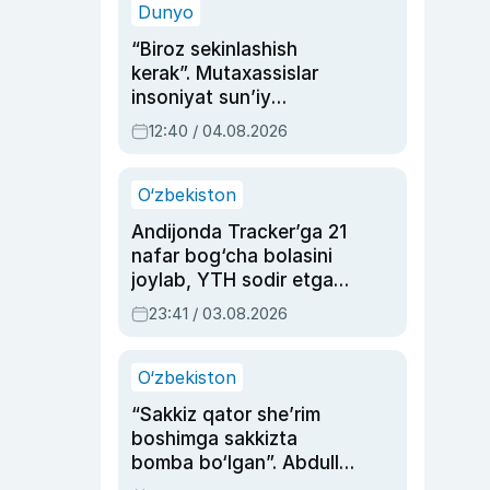
Dunyo
“Biroz sekinlashish
kerak”. Mutaxassislar
insoniyat sun’iy
intellektni boshqara
12:40 / 04.08.2026
olmay qolishidan xavotir
bildirdi
O‘zbekiston
Andijonda Tracker’ga 21
nafar bog‘cha bolasini
joylab, YTH sodir etgan
ayolga sud hukmi o‘qildi
23:41 / 03.08.2026
O‘zbekiston
“Sakkiz qator she’rim
boshimga sakkizta
bomba bo‘lgan”. Abdulla
Oripovni siyosiy