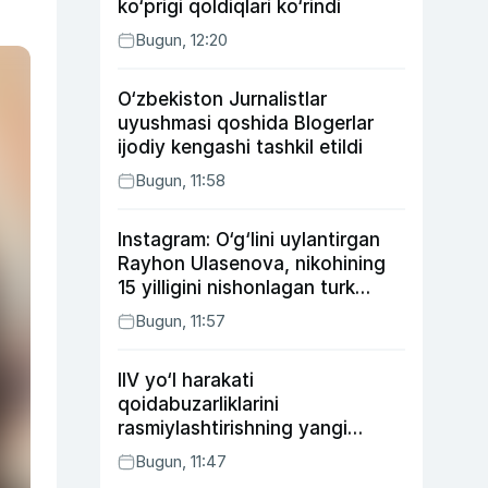
ko‘prigi qoldiqlari ko‘rindi
Bugun, 12:20
O‘zbekiston Jurnalistlar
uyushmasi qoshida Blogerlar
ijodiy kengashi tashkil etildi
Bugun, 11:58
Instagram: O‘g‘lini uylantirgan
Rayhon Ulasenova, nikohining
15 yilligini nishonlagan turk
aktyorlari va Kamelot qasriga
Bugun, 11:57
sayohat qilgan Zebo Rahimova
IIV yo‘l harakati
qoidabuzarliklarini
rasmiylashtirishning yangi
tartibini taklif qildi
Bugun, 11:47