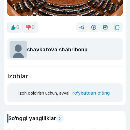
0
0
shavkatova.shahribonu
Izohlar
ro‘yxatdan o‘ting
Izoh qoldirish uchun, avval
So‘nggi yangiliklar