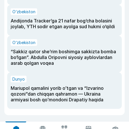
O‘zbekiston
Andijonda Tracker’ga 21 nafar bog‘cha bolasini
joylab, YTH sodir etgan ayolga sud hukmi o‘qildi
O‘zbekiston
“Sakkiz qator she’rim boshimga sakkizta bomba
bo‘lgan”. Abdulla Oripovni siyosiy ayblovlardan
asrab qolgan voqea
Dunyo
Mariupol qamalini yorib oʻtgan va “Izvarino
qozoni”dan chiqqan qahramon — Ukraina
armiyasi bosh qoʻmondoni Drapatiy haqida