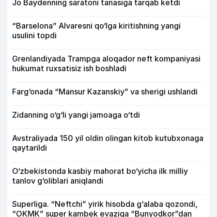
Jo Baydenning saratoni tanasiga tarqab ketdi
“Barselona” Alvaresni qo‘lga kiritishning yangi
usulini topdi
Grenlandiyada Trampga aloqador neft kompaniyasi
hukumat ruxsatisiz ish boshladi
Farg‘onada “Mansur Kazanskiy” va sherigi ushlandi
Zidanning o‘g‘li yangi jamoaga o‘tdi
Avstraliyada 150 yil oldin olingan kitob kutubxonaga
qaytarildi
O‘zbekistonda kasbiy mahorat bo‘yicha ilk milliy
tanlov g‘oliblari aniqlandi
Superliga. “Neftchi” yirik hisobda g‘alaba qozondi,
“OKMK” super kambek evaziga “Bunyodkor”dan