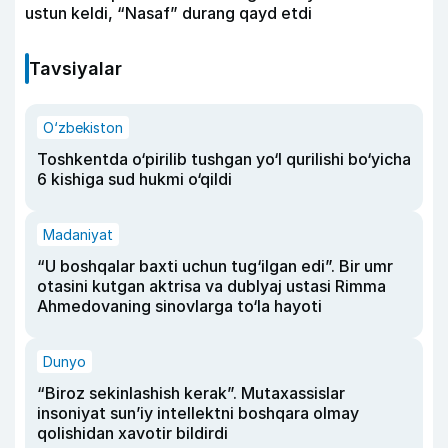
ustun keldi, “Nasaf” durang qayd etdi
Tavsiyalar
O‘zbekiston
Toshkentda o‘pirilib tushgan yo‘l qurilishi bo‘yicha
6 kishiga sud hukmi o‘qildi
Madaniyat
“U boshqalar baxti uchun tug‘ilgan edi”. Bir umr
otasini kutgan aktrisa va dublyaj ustasi Rimma
Ahmedovaning sinovlarga to‘la hayoti
Dunyo
“Biroz sekinlashish kerak”. Mutaxassislar
insoniyat sun’iy intellektni boshqara olmay
qolishidan xavotir bildirdi