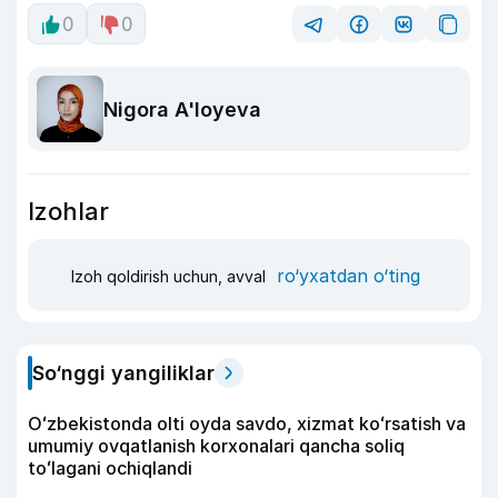
0
0
Nigora A'loyeva
Izohlar
ro‘yxatdan o‘ting
Izoh qoldirish uchun, avval
So‘nggi yangiliklar
Oʻzbekistonda olti oyda savdo, xizmat koʻrsatish va
umumiy ovqatlanish korxonalari qancha soliq
toʻlagani ochiqlandi