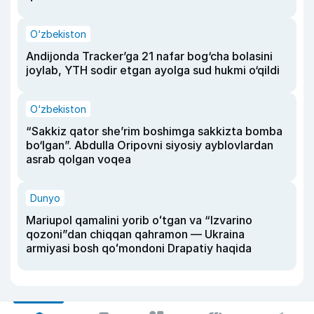
O‘zbekiston
Andijonda Tracker’ga 21 nafar bog‘cha bolasini
joylab, YTH sodir etgan ayolga sud hukmi o‘qildi
O‘zbekiston
“Sakkiz qator she’rim boshimga sakkizta bomba
bo‘lgan”. Abdulla Oripovni siyosiy ayblovlardan
asrab qolgan voqea
Dunyo
Mariupol qamalini yorib oʻtgan va “Izvarino
qozoni”dan chiqqan qahramon — Ukraina
armiyasi bosh qoʻmondoni Drapatiy haqida