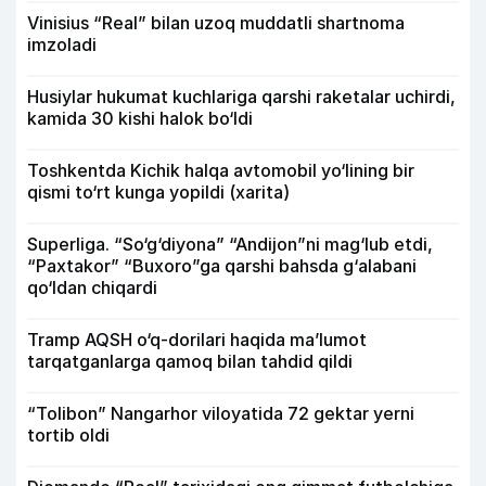
Vinisius “Real” bilan uzoq muddatli shartnoma
imzoladi
Husiylar hukumat kuchlariga qarshi raketalar uchirdi,
kamida 30 kishi halok bo‘ldi
Toshkentda Kichik halqa avtomobil yo‘lining bir
qismi to‘rt kunga yopildi (xarita)
Superliga. “So‘g‘diyona” “Andijon”ni mag‘lub etdi,
“Paxtakor” “Buxoro”ga qarshi bahsda g‘alabani
qo‘ldan chiqardi
Tramp AQSH o‘q-dorilari haqida ma’lumot
tarqatganlarga qamoq bilan tahdid qildi
“Tolibon” Nangarhor viloyatida 72 gektar yerni
tortib oldi