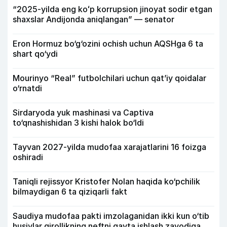
“2025-yilda eng koʻp korrupsion jinoyat sodir etgan
shaxslar Andijonda aniqlangan” — senator
Eron Hormuz bo‘g‘ozini ochish uchun AQSHga 6 ta
shart qo‘ydi
Mourinyo “Real” futbolchilari uchun qat’iy qoidalar
o‘rnatdi
Sirdaryoda yuk mashinasi va Captiva
to‘qnashishidan 3 kishi halok bo‘ldi
Tayvan 2027-yilda mudofaa xarajatlarini 16 foizga
oshiradi
Taniqli rejissyor Kristofer Nolan haqida ko‘pchilik
bilmaydigan 6 ta qiziqarli fakt
Saudiya mudofaa pakti imzolaganidan ikki kun o‘tib
husiylar qirollikning neftni qayta ishlash zavodiga