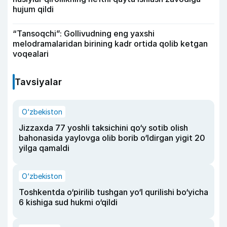
hujum qildi
“Tansoqchi”: Gollivudning eng yaxshi
melodramalaridan birining kadr ortida qolib ketgan
voqealari
Tavsiyalar
O‘zbekiston
Jizzaxda 77 yoshli taksichini qo‘y sotib olish
bahonasida yaylovga olib borib o‘ldirgan yigit 20
yilga qamaldi
O‘zbekiston
Toshkentda o‘pirilib tushgan yo‘l qurilishi bo‘yicha
6 kishiga sud hukmi o‘qildi