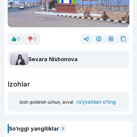
0
0
Sevara Nishonova
Izohlar
ro‘yxatdan o‘ting
Izoh qoldirish uchun, avval
So‘nggi yangiliklar