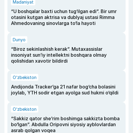
Madaniyat
“U boshqalar baxti uchun tug‘ilgan edi”. Bir umr
otasini kutgan aktrisa va dublyaj ustasi Rimma
Ahmedovaning sinovlarga to‘la hayoti
Dunyo
“Biroz sekinlashish kerak”. Mutaxassislar
insoniyat sun’iy intellektni boshqara olmay
qolishidan xavotir bildirdi
O‘zbekiston
Andijonda Tracker’ga 21 nafar bog‘cha bolasini
joylab, YTH sodir etgan ayolga sud hukmi o‘qildi
O‘zbekiston
“Sakkiz qator she’rim boshimga sakkizta bomba
bo‘lgan”. Abdulla Oripovni siyosiy ayblovlardan
asrab qolgan voqea