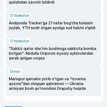
qolishidan xavotir bildirdi
O‘zbekiston
Andijonda Tracker’ga 21 nafar bog‘cha bolasini
joylab, YTH sodir etgan ayolga sud hukmi o‘qildi
O‘zbekiston
“Sakkiz qator she’rim boshimga sakkizta bomba
bo‘lgan”. Abdulla Oripovni siyosiy ayblovlardan
asrab qolgan voqea
Dunyo
Mariupol qamalini yorib oʻtgan va “Izvarino
qozoni”dan chiqqan qahramon — Ukraina
armiyasi bosh qoʻmondoni Drapatiy haqida