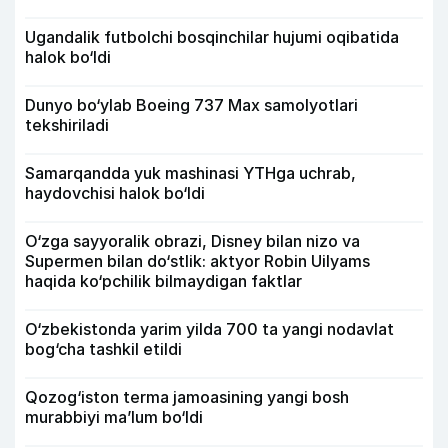
Ugandalik futbolchi bosqinchilar hujumi oqibatida
halok bo‘ldi
Dunyo bo‘ylab Boeing 737 Max samolyotlari
tekshiriladi
Samarqandda yuk mashinasi YTHga uchrab,
haydovchisi halok bo‘ldi
O‘zga sayyoralik obrazi, Disney bilan nizo va
Supermen bilan do‘stlik: aktyor Robin Uilyams
haqida ko‘pchilik bilmaydigan faktlar
O‘zbekistonda yarim yilda 700 ta yangi nodavlat
bog‘cha tashkil etildi
Qozog‘iston terma jamoasining yangi bosh
murabbiyi ma’lum bo‘ldi