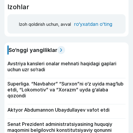
Izohlar
ro‘yxatdan o‘ting
Izoh qoldirish uchun, avval
So‘nggi yangiliklar
Avstriya kansleri onalar mehnati haqidagi gaplari
uchun uzr so‘radi
Superliga. “Navbahor” “Surxon”ni o‘z uyida mag‘lub
etdi, “Lokomotiv” va “Xorazm” uyda g‘alaba
qozondi
Aktyor Abdu­mannon Ubaydullayev vafot etdi
Senat Prezident administratsiyasining huquqiy
maqomini belgilovchi konstitutsiyaviy qonunni