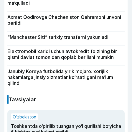
ma’qulladi
Axmat Qodirovga Checheniston Qahramoni unvoni
berildi
“Manchester Siti” tarixiy transferni yakunladi
Elektromobil xaridi uchun avtokredit foizining bir
qismi davlat tomonidan qoplab berilishi mumkin
Janubiy Koreya futbolida yirik mojaro: xorijlik
hakamlarga jinsiy xizmatlar ko‘rsatilgani ma’lum
qilindi
Tavsiyalar
O‘zbekiston
Toshkentda o‘pirilib tushgan yo‘l qurilishi bo‘yicha