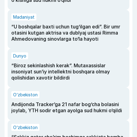
6 kishiga sud hukmi o‘qildi
Madaniyat
“U boshqalar baxti uchun tug‘ilgan edi”. Bir umr
otasini kutgan aktrisa va dublyaj ustasi Rimma
Ahmedovaning sinovlarga to‘la hayoti
Dunyo
“Biroz sekinlashish kerak”. Mutaxassislar
insoniyat sun’iy intellektni boshqara olmay
qolishidan xavotir bildirdi
O‘zbekiston
Andijonda Tracker’ga 21 nafar bog‘cha bolasini
joylab, YTH sodir etgan ayolga sud hukmi o‘qildi
O‘zbekiston