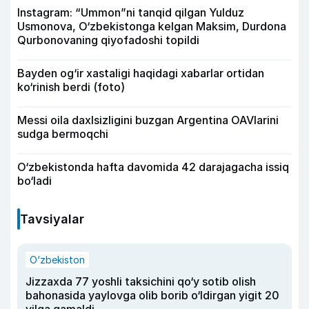
Instagram: “Ummon”ni tanqid qilgan Yulduz
Usmonova, O‘zbekistonga kelgan Maksim, Durdona
Qurbonovaning qiyofadoshi topildi
Bayden og‘ir xastaligi haqidagi xabarlar ortidan
ko‘rinish berdi (foto)
Messi oila daxlsizligini buzgan Argentina OAVlarini
sudga bermoqchi
O‘zbekistonda hafta davomida 42 darajagacha issiq
bo‘ladi
Tavsiyalar
O‘zbekiston
Jizzaxda 77 yoshli taksichini qo‘y sotib olish
bahonasida yaylovga olib borib o‘ldirgan yigit 20
yilga qamaldi