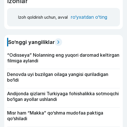
Izohlar
ro‘yxatdan o‘ting
Izoh qoldirish uchun, avval
So‘nggi yangiliklar
“Odisseya” Nolanning eng yuqori daromad keltirgan
filmiga aylandi
Denovda uyi buzilgan oilaga yangisi quriladigan
bo‘ldi
Andijonda qizlarni Turkiyaga fohishalikka sotmoqchi
bo‘lgan ayollar ushlandi
Misr ham “Makka” qo‘shma mudofaa paktiga
qo‘shiladi