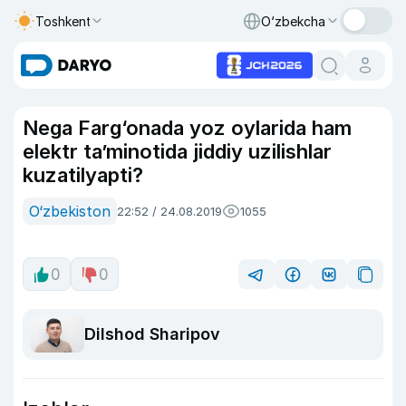
Toshkent
O‘zbekcha
Nega Farg‘onada yoz oylarida ham
elektr ta’minotida jiddiy uzilishlar
kuzatilyapti?
O‘zbekiston
22:52 / 24.08.2019
1055
0
0
Dilshod Sharipov