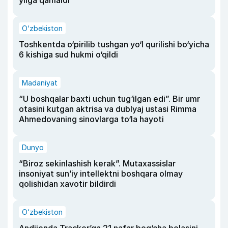
O‘zbekiston
Toshkentda o‘pirilib tushgan yo‘l qurilishi bo‘yicha
6 kishiga sud hukmi o‘qildi
Madaniyat
“U boshqalar baxti uchun tug‘ilgan edi”. Bir umr
otasini kutgan aktrisa va dublyaj ustasi Rimma
Ahmedovaning sinovlarga to‘la hayoti
Dunyo
“Biroz sekinlashish kerak”. Mutaxassislar
insoniyat sun’iy intellektni boshqara olmay
qolishidan xavotir bildirdi
O‘zbekiston
Andijonda Tracker’ga 21 nafar bog‘cha bolasini