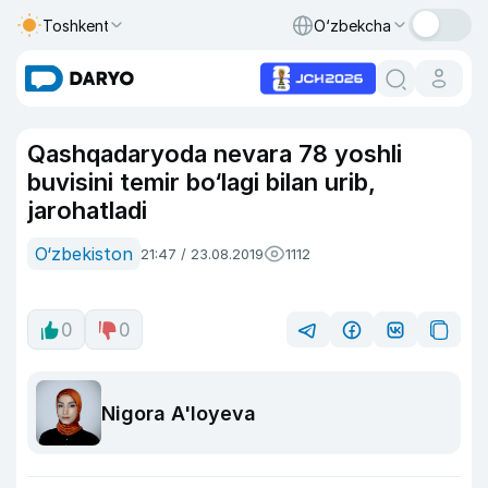
Toshkent
O‘zbekcha
Qashqadaryoda nevara 78 yoshli
buvisini temir bo‘lagi bilan urib,
jarohatladi
O‘zbekiston
21:47 / 23.08.2019
1112
0
0
Nigora A'loyeva