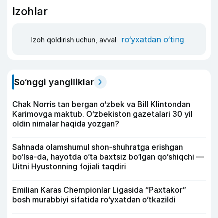
Izohlar
ro‘yxatdan o‘ting
Izoh qoldirish uchun, avval
So‘nggi yangiliklar
Chak Norris tan bergan o‘zbek va Bill Klintondan
Karimovga maktub. O‘zbekiston gazetalari 30 yil
oldin nimalar haqida yozgan?
Sahnada olamshumul shon-shuhratga erishgan
bo‘lsa-da, hayotda o‘ta baxtsiz bo‘lgan qo‘shiqchi —
Uitni Hyustonning fojiali taqdiri
Emilian Karas Chempionlar Ligasida “Paxtakor”
bosh murabbiyi sifatida ro‘yxatdan o‘tkazildi