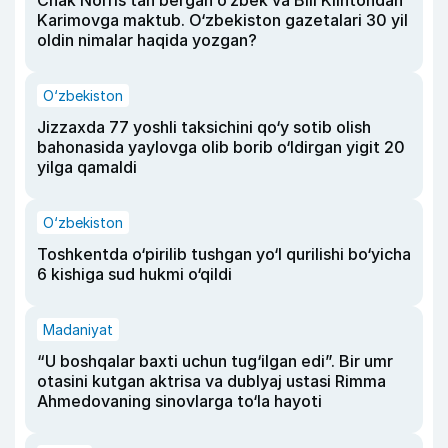
Chak Norris tan bergan o‘zbek va Bill Klintondan
Karimovga maktub. O‘zbekiston gazetalari 30 yil
oldin nimalar haqida yozgan?
O‘zbekiston
Jizzaxda 77 yoshli taksichini qo‘y sotib olish
bahonasida yaylovga olib borib o‘ldirgan yigit 20
yilga qamaldi
O‘zbekiston
Toshkentda o‘pirilib tushgan yo‘l qurilishi bo‘yicha
6 kishiga sud hukmi o‘qildi
Madaniyat
“U boshqalar baxti uchun tug‘ilgan edi”. Bir umr
otasini kutgan aktrisa va dublyaj ustasi Rimma
Ahmedovaning sinovlarga to‘la hayoti