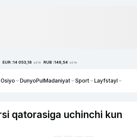
EUR :
RUB :
14 053,18
146,54
so'm
so'm
 Osiyo
Dunyo
Pul
Madaniyat
Sport
Layfstayl
rsi qatorasiga uchinchi kun