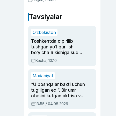
Tavsiyalar
O‘zbekiston
Toshkentda o‘pirilib
tushgan yo‘l qurilishi
bo‘yicha 6 kishiga sud
hukmi o‘qildi
Kecha, 10:10
Madaniyat
“U boshqalar baxti uchun
tug‘ilgan edi”. Bir umr
otasini kutgan aktrisa va
dublyaj ustasi Rimma
13:55 / 04.08.2026
Ahmedovaning
sinovlarga to‘la hayoti