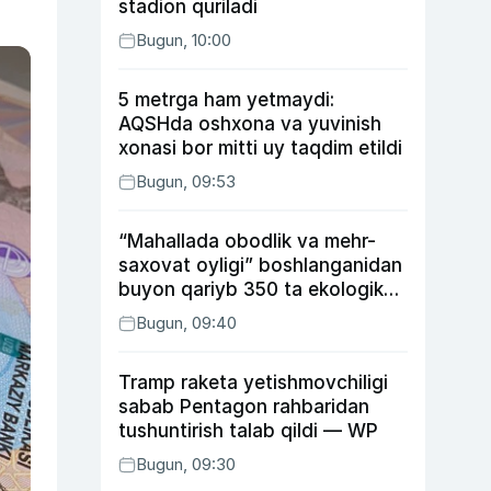
stadion quriladi
Bugun, 10:00
5 metrga ham yetmaydi:
AQSHda oshxona va yuvinish
xonasi bor mitti uy taqdim etildi
Bugun, 09:53
“Mahallada obodlik va mehr-
saxovat oyligi” boshlanganidan
buyon qariyb 350 ta ekologik
huquqbuzarlik aniqlandi
Bugun, 09:40
Tramp raketa yetishmovchiligi
sabab Pentagon rahbaridan
tushuntirish talab qildi — WP
Bugun, 09:30