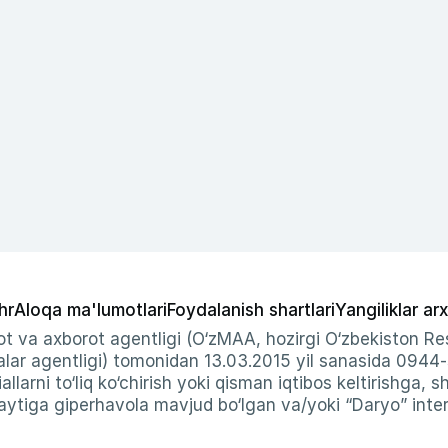
hr
Aloqa ma'lumotlari
Foydalanish shartlari
Yangiliklar arx
t va axborot agentligi (O‘zMAA, hozirgi O‘zbekiston Res
ar agentligi) tomonidan 13.03.2015 yil sanasida 0944
allarni to‘liq ko‘chirish yoki qisman iqtibos keltirishga, 
ytiga giperhavola mavjud bo‘lgan va/yoki “Daryo” intern