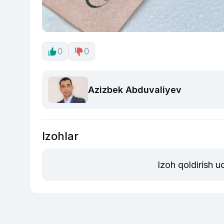
0
0
Azizbek Abduvaliyev
Izohlar
Izoh qoldirish 