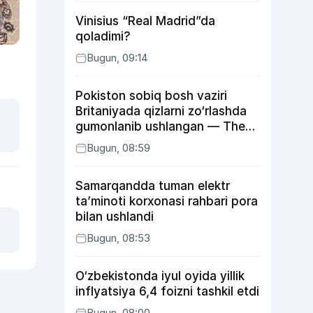
Vinisius “Real Madrid”da
qoladimi?
Bugun, 09:14
Pokiston sobiq bosh vaziri
Britaniyada qizlarni zo‘rlashda
gumonlanib ushlangan — The
Guardian
Bugun, 08:59
Samarqandda tuman elektr
ta’minoti korxonasi rahbari pora
bilan ushlandi
Bugun, 08:53
O‘zbekistonda iyul oyida yillik
inflyatsiya 6,4 foizni tashkil etdi
Bugun, 08:00