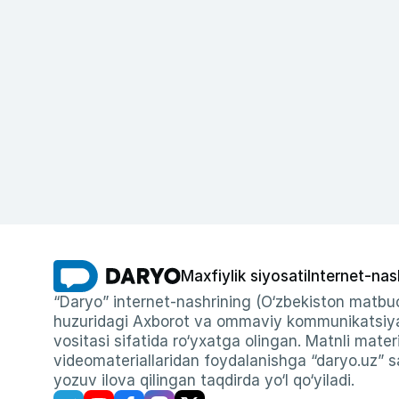
Maxfiylik siyosati
Internet-nas
“Daryo” internet-nashrining (O‘zbekiston matbuo
huzuridagi Axborot va ommaviy kommunikatsiyal
vositasi sifatida ro‘yxatga olingan. Matnli materi
videomateriallaridan foydalanishga “daryo.uz” sa
yozuv ilova qilingan taqdirda yo‘l qo‘yiladi.