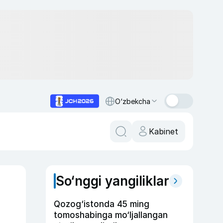
O‘zbekcha
Kabinet
So‘nggi yangiliklar
Qozog‘istonda 45 ming
tomoshabinga mo‘ljallangan