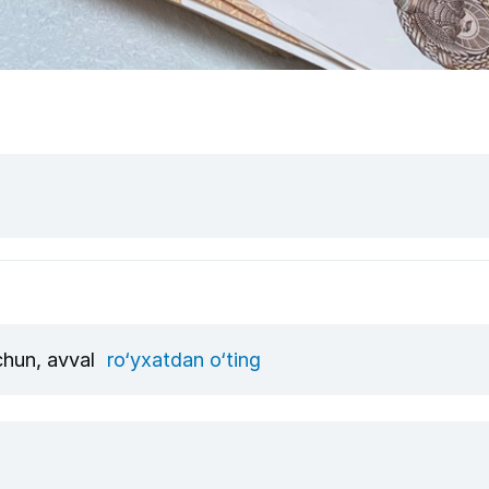
uchun, avval
ro‘yxatdan o‘ting