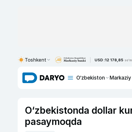
Toshkent
USD :
12 178,85
so'm
O‘zbekiston
Markaziy
O‘zbekistonda dollar ku
pasaymoqda