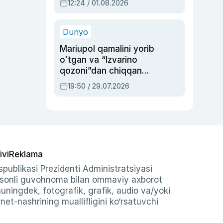
12:24 / 01.08.2026
ayblovlardan asrab
qolgan voqea
Dunyo
Mariupol qamalini yorib
oʻtgan va “Izvarino
qozoni”dan chiqqan
qahramon — Ukraina
19:50 / 29.07.2026
armiyasi bosh
qoʻmondoni Drapatiy
haqida
ivi
Reklama
publikasi Prezidenti Administratsiyasi
-sonli guvohnoma bilan ommaviy axborot
shuningdek, fotografik, grafik, audio va/yoki
et-nashrining muallifligini ko‘rsatuvchi