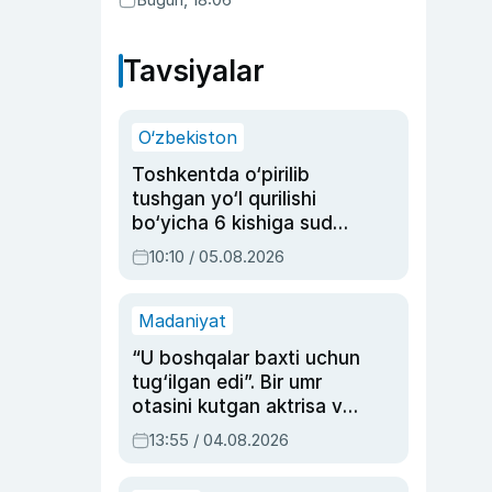
Tavsiyalar
O‘zbekiston
Toshkentda o‘pirilib
tushgan yo‘l qurilishi
bo‘yicha 6 kishiga sud
hukmi o‘qildi
10:10 / 05.08.2026
Madaniyat
“U boshqalar baxti uchun
tug‘ilgan edi”. Bir umr
otasini kutgan aktrisa va
dublyaj ustasi Rimma
13:55 / 04.08.2026
Ahmedovaning
sinovlarga to‘la hayoti