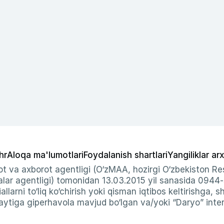
hr
Aloqa ma'lumotlari
Foydalanish shartlari
Yangiliklar arx
t va axborot agentligi (O‘zMAA, hozirgi O‘zbekiston Res
ar agentligi) tomonidan 13.03.2015 yil sanasida 0944
allarni to‘liq ko‘chirish yoki qisman iqtibos keltirishga, 
ytiga giperhavola mavjud bo‘lgan va/yoki “Daryo” intern