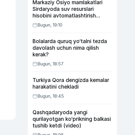
Markaziy Osiyo mamlakatlari
Sirdaryoda suv resurslari
hisobini avtomatlashtirish
rejasini ishlab chiqishni
Bugun, 19:10
ma’qulladi
Bolalarda quruq yo‘talni tezda
davolash uchun nima qilish
kerak?
Bugun, 18:57
Turkiya Qora dengizda kemalar
harakatini chekladi
Bugun, 18:45
Qashqadaryoda yangi
qurilayotgan ko‘prikning balkasi
tushib ketdi (video)
Bugun, 18:06