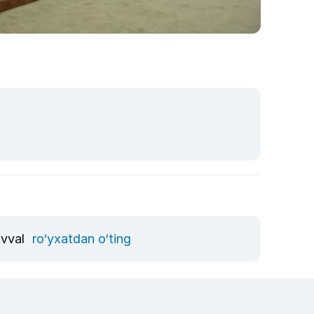
avval
ro‘yxatdan o‘ting