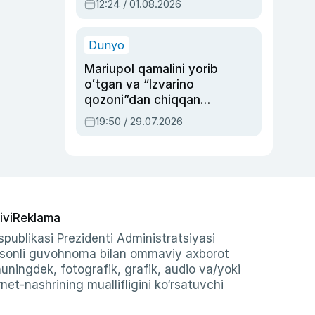
12:24 / 01.08.2026
ayblovlardan asrab
qolgan voqea
Dunyo
Mariupol qamalini yorib
oʻtgan va “Izvarino
qozoni”dan chiqqan
qahramon — Ukraina
19:50 / 29.07.2026
armiyasi bosh
qoʻmondoni Drapatiy
haqida
ivi
Reklama
publikasi Prezidenti Administratsiyasi
-sonli guvohnoma bilan ommaviy axborot
shuningdek, fotografik, grafik, audio va/yoki
et-nashrining muallifligini ko‘rsatuvchi