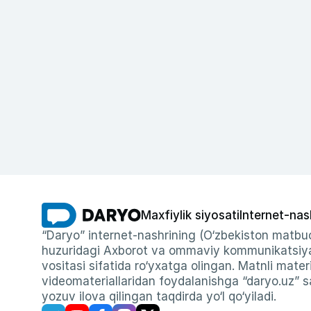
Maxfiylik siyosati
Internet-nas
“Daryo” internet-nashrining (O‘zbekiston matbuo
huzuridagi Axborot va ommaviy kommunikatsiyal
vositasi sifatida ro‘yxatga olingan. Matnli materi
videomateriallaridan foydalanishga “daryo.uz” sa
yozuv ilova qilingan taqdirda yo‘l qo‘yiladi.