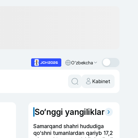
O‘zbekcha
Kabinet
So‘nggi yangiliklar
Samarqand shahri hududiga
qo‘shni tumanlardan qariyb 17,2