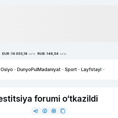
EUR :
RUB :
14 053,18
146,54
so'm
so'm
 Osiyo
Dunyo
Pul
Madaniyat
Sport
Layfstayl
stitsiya forumi o‘tkazildi