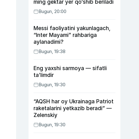
ming gektar yer qo‘shib beriladi
Bugun, 20:00
Messi faoliyatini yakunlagach,
“Inter Mayami” rahbariga
aylanadimi?
Bugun, 19:38
Eng yaxshi sarmoya — sifatli
ta’limdir
Bugun, 19:30
“AQSH har oy Ukrainaga Patriot
raketalarini yetkazib beradi” —
Zelenskiy
Bugun, 19:30