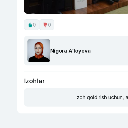
0
0
Nigora A'loyeva
Izohlar
Izoh qoldirish uchun, 