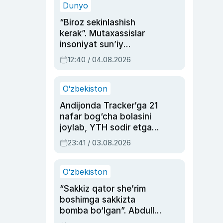
Dunyo
“Biroz sekinlashish
kerak”. Mutaxassislar
insoniyat sun’iy
intellektni boshqara
12:40 / 04.08.2026
olmay qolishidan xavotir
bildirdi
O‘zbekiston
Andijonda Tracker’ga 21
nafar bog‘cha bolasini
joylab, YTH sodir etgan
ayolga sud hukmi o‘qildi
23:41 / 03.08.2026
O‘zbekiston
“Sakkiz qator she’rim
boshimga sakkizta
bomba bo‘lgan”. Abdulla
Oripovni siyosiy