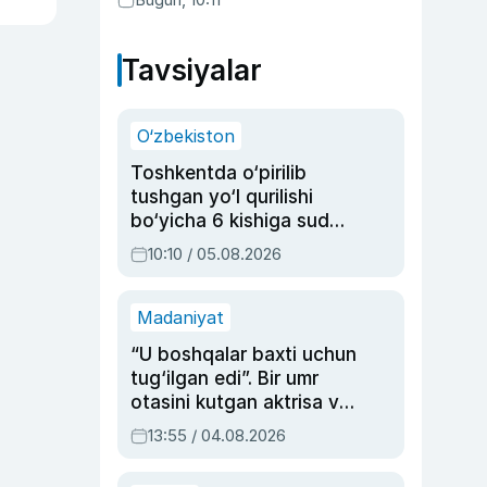
Abduaxatova
Tavsiyalar
O‘zbekiston
Toshkentda o‘pirilib
tushgan yo‘l qurilishi
bo‘yicha 6 kishiga sud
hukmi o‘qildi
10:10 / 05.08.2026
Madaniyat
“U boshqalar baxti uchun
tug‘ilgan edi”. Bir umr
otasini kutgan aktrisa va
dublyaj ustasi Rimma
13:55 / 04.08.2026
Ahmedovaning
sinovlarga to‘la hayoti