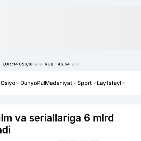
EUR :
RUB :
14 053,18
146,54
so'm
so'm
 Osiyo
Dunyo
Pul
Madaniyat
Sport
Layfstayl
lm va seriallariga 6 mlrd
adi