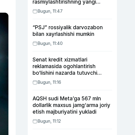
rasmiylashtirishning yangi
tartibini taklif qildi
Bugun, 11:47
“PSJ” rossiyalik darvozabon
bilan xayrlashishi mumkin
Bugun, 11:40
Senat kredit xizmatlari
reklamasida ogohlantirish
bo‘lishini nazarda tutuvchi
qonunni ma’qulladi
Bugun, 11:16
AQSH sudi Meta’ga 567 mln
dollarlik maxsus jamg‘arma joriy
etish majburiyatini yukladi
Bugun, 11:12