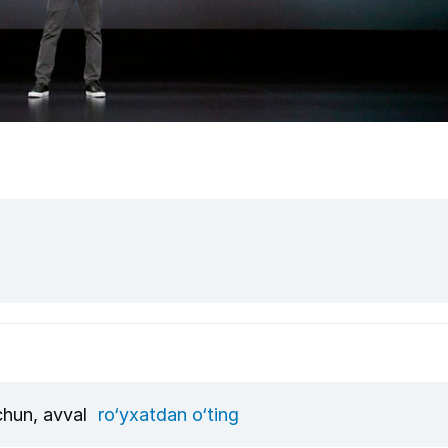
uchun, avval
ro‘yxatdan o‘ting