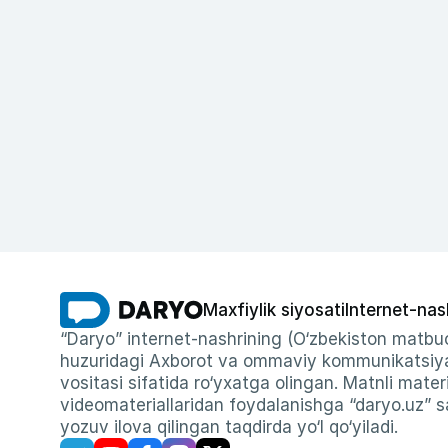
Maxfiylik siyosati
Internet-nas
“Daryo” internet-nashrining (O‘zbekiston matbuo
huzuridagi Axborot va ommaviy kommunikatsiyal
vositasi sifatida ro‘yxatga olingan. Matnli materi
videomateriallaridan foydalanishga “daryo.uz” sa
yozuv ilova qilingan taqdirda yo‘l qo‘yiladi.