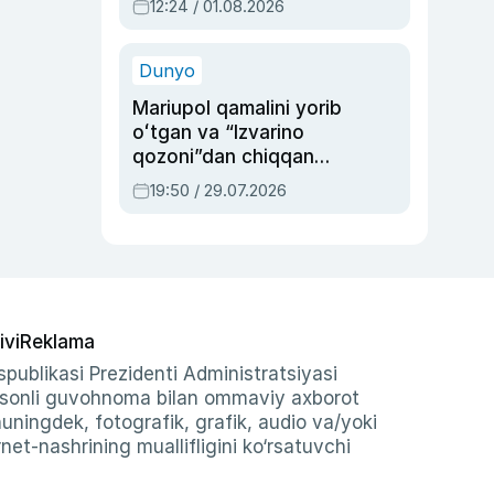
12:24 / 01.08.2026
ayblovlardan asrab
qolgan voqea
Dunyo
Mariupol qamalini yorib
oʻtgan va “Izvarino
qozoni”dan chiqqan
qahramon — Ukraina
19:50 / 29.07.2026
armiyasi bosh
qoʻmondoni Drapatiy
haqida
ivi
Reklama
publikasi Prezidenti Administratsiyasi
-sonli guvohnoma bilan ommaviy axborot
shuningdek, fotografik, grafik, audio va/yoki
et-nashrining muallifligini ko‘rsatuvchi