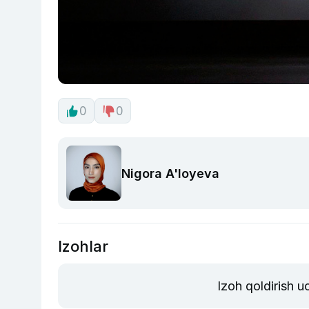
0
0
Nigora A'loyeva
Izohlar
Izoh qoldirish 