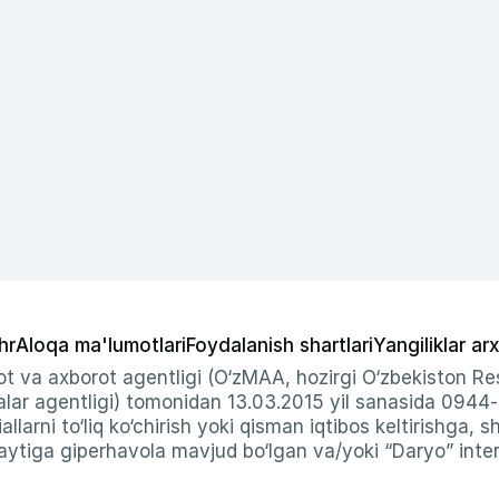
hr
Aloqa ma'lumotlari
Foydalanish shartlari
Yangiliklar arx
t va axborot agentligi (O‘zMAA, hozirgi O‘zbekiston Res
ar agentligi) tomonidan 13.03.2015 yil sanasida 0944
allarni to‘liq ko‘chirish yoki qisman iqtibos keltirishga, 
ytiga giperhavola mavjud bo‘lgan va/yoki “Daryo” intern