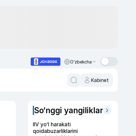
O‘zbekcha
Kabinet
So‘nggi yangiliklar
IIV yo‘l harakati
qoidabuzarliklarini