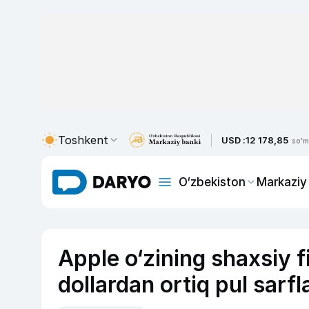
Toshkent
USD :
12 178,85
so'm
O‘zbekiston
Markaziy
Apple o‘zining shaxsiy fi
dollardan ortiq pul sarfl