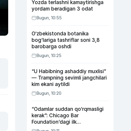
Yozda terlashni kamaytirishga
yordam beradigan 3 odat
Bugun, 10:55
O‘zbekistonda botanika
bog‘lariga tashriflar soni 3,8
barobarga oshdi
Bugun, 10:25
“U Habibning ashaddiy muxlisi”
— Trampning sevimli jangchilari
kim ekani aytildi
Bugun, 10:20
“Odamlar suddan qo‘rqmasligi
kerak”: Chicago Bar
Foundation’dagi ilk
o‘zbekistonlik Go‘zal
Bugun, 10:11