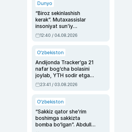
Dunyo
“Biroz sekinlashish
kerak”. Mutaxassislar
insoniyat sun’iy
intellektni boshqara
12:40 / 04.08.2026
olmay qolishidan xavotir
bildirdi
O‘zbekiston
Andijonda Tracker’ga 21
nafar bog‘cha bolasini
joylab, YTH sodir etgan
ayolga sud hukmi o‘qildi
23:41 / 03.08.2026
O‘zbekiston
“Sakkiz qator she’rim
boshimga sakkizta
bomba bo‘lgan”. Abdulla
Oripovni siyosiy