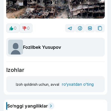
0
0
Fozilbek Yusupov
Izohlar
ro‘yxatdan o‘ting
Izoh qoldirish uchun, avval
So‘nggi yangiliklar