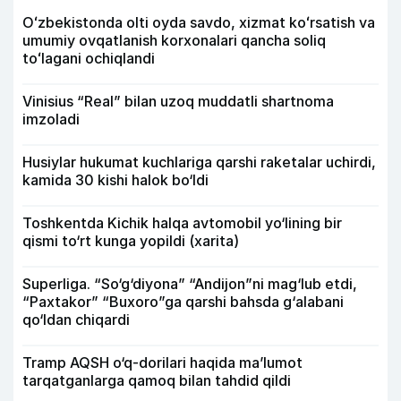
Oʻzbekistonda olti oyda savdo, xizmat koʻrsatish va
umumiy ovqatlanish korxonalari qancha soliq
toʻlagani ochiqlandi
Vinisius “Real” bilan uzoq muddatli shartnoma
imzoladi
Husiylar hukumat kuchlariga qarshi raketalar uchirdi,
kamida 30 kishi halok bo‘ldi
Toshkentda Kichik halqa avtomobil yo‘lining bir
qismi to‘rt kunga yopildi (xarita)
Superliga. “So‘g‘diyona” “Andijon”ni mag‘lub etdi,
“Paxtakor” “Buxoro”ga qarshi bahsda g‘alabani
qo‘ldan chiqardi
Tramp AQSH o‘q-dorilari haqida ma’lumot
tarqatganlarga qamoq bilan tahdid qildi