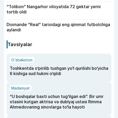
“Tolibon” Nangarhor viloyatida 72 gektar yerni
tortib oldi
Diomande “Real” tarixidagi eng qimmat futbolchiga
aylandi
Tavsiyalar
O‘zbekiston
Toshkentda o‘pirilib tushgan yo‘l qurilishi bo‘yicha
6 kishiga sud hukmi o‘qildi
Madaniyat
“U boshqalar baxti uchun tug‘ilgan edi”. Bir umr
otasini kutgan aktrisa va dublyaj ustasi Rimma
Ahmedovaning sinovlarga to‘la hayoti