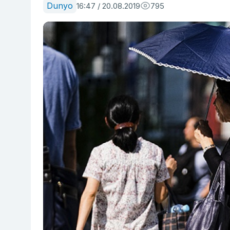
Dunyo
16:47 / 20.08.2019
795