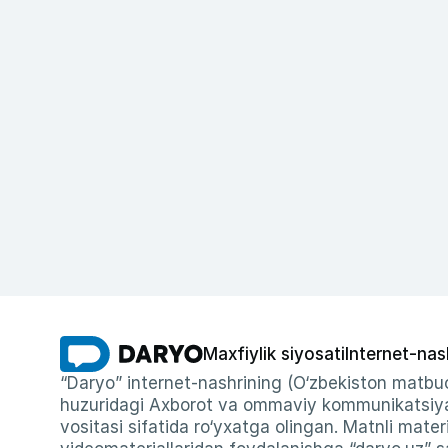
Maxfiylik siyosati
Internet-nas
“Daryo” internet-nashrining (O‘zbekiston matbuo
huzuridagi Axborot va ommaviy kommunikatsiyal
vositasi sifatida ro‘yxatga olingan. Matnli materi