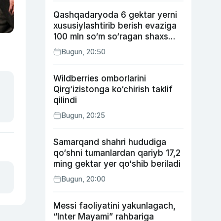
Qashqadaryoda 6 gektar yerni
xususiylashtirib berish evaziga
100 mln so‘m so‘ragan shaxs
ushlandi
Bugun, 20:50
Wildberries omborlarini
Qirg‘izistonga ko‘chirish taklif
qilindi
Bugun, 20:25
Samarqand shahri hududiga
qo‘shni tumanlardan qariyb 17,2
ming gektar yer qo‘shib beriladi
Bugun, 20:00
Messi faoliyatini yakunlagach,
“Inter Mayami” rahbariga