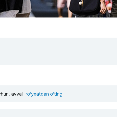
uchun, avval
ro‘yxatdan o‘ting