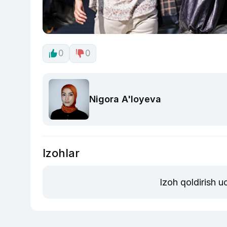
0
0
Nigora A'loyeva
Izohlar
Izoh qoldirish 