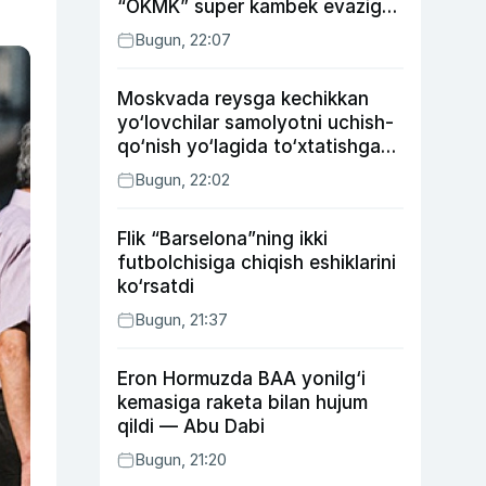
“OKMK” super kambek evaziga
“Bunyodkor”dan ustun keldi,
Bugun, 22:07
“Nasaf” durang qayd etdi
Moskvada reysga kechikkan
yo‘lovchilar samolyotni uchish-
qo‘nish yo‘lagida to‘xtatishga
urindi (video)
Bugun, 22:02
Flik “Barselona”ning ikki
futbolchisiga chiqish eshiklarini
ko‘rsatdi
Bugun, 21:37
Eron Hormuzda BAA yonilg‘i
kemasiga raketa bilan hujum
qildi — Abu Dabi
Bugun, 21:20