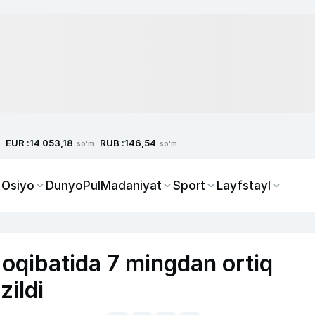
EUR :
RUB :
14 053,18
146,54
so'm
so'm
 Osiyo
Dunyo
Pul
Madaniyat
Sport
Layfstayl
 oqibatida 7 mingdan ortiq
ildi