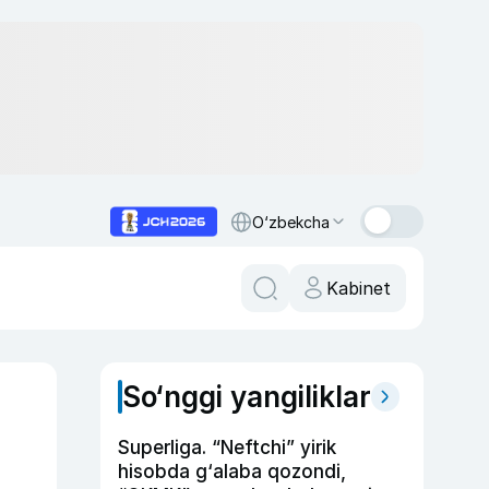
O‘zbekcha
Kabinet
So‘nggi yangiliklar
Superliga. “Neftchi” yirik
hisobda g‘alaba qozondi,