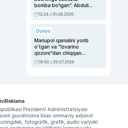
bomba bo‘lgan”. Abdulla
Oripovni siyosiy
12:24 / 01.08.2026
ayblovlardan asrab
qolgan voqea
Dunyo
Mariupol qamalini yorib
oʻtgan va “Izvarino
qozoni”dan chiqqan
qahramon — Ukraina
19:50 / 29.07.2026
armiyasi bosh
qoʻmondoni Drapatiy
haqida
ivi
Reklama
publikasi Prezidenti Administratsiyasi
-sonli guvohnoma bilan ommaviy axborot
shuningdek, fotografik, grafik, audio va/yoki