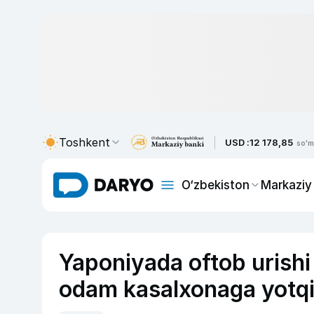
Toshkent
USD :
12 178,85
so'm
O‘zbekiston
Markaziy
Yaponiyada oftob urishi
odam kasalxonaga yotqiz