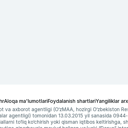
hr
Aloqa ma'lumotlari
Foydalanish shartlari
Yangiliklar arx
t va axborot agentligi (O‘zMAA, hozirgi O‘zbekiston Res
ar agentligi) tomonidan 13.03.2015 yil sanasida 0944
allarni to‘liq ko‘chirish yoki qisman iqtibos keltirishga, 