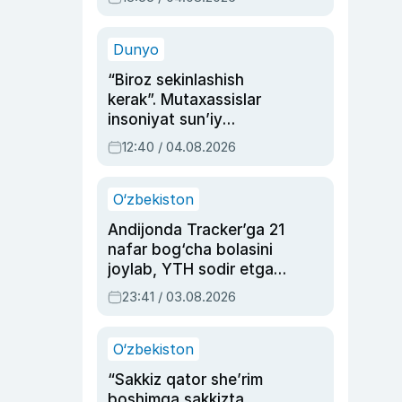
Ahmedovaning
sinovlarga to‘la hayoti
Dunyo
“Biroz sekinlashish
kerak”. Mutaxassislar
insoniyat sun’iy
intellektni boshqara
12:40 / 04.08.2026
olmay qolishidan xavotir
bildirdi
O‘zbekiston
Andijonda Tracker’ga 21
nafar bog‘cha bolasini
joylab, YTH sodir etgan
ayolga sud hukmi o‘qildi
23:41 / 03.08.2026
O‘zbekiston
“Sakkiz qator she’rim
boshimga sakkizta