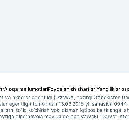
hr
Aloqa ma'lumotlari
Foydalanish shartlari
Yangiliklar arx
t va axborot agentligi (O‘zMAA, hozirgi O‘zbekiston Res
ar agentligi) tomonidan 13.03.2015 yil sanasida 0944
allarni to‘liq ko‘chirish yoki qisman iqtibos keltirishga, 
ytiga giperhavola mavjud bo‘lgan va/yoki “Daryo” intern