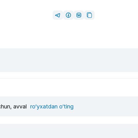
uchun, avval
ro‘yxatdan o‘ting