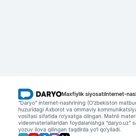
Maxfiylik siyosati
Internet-nas
“Daryo” internet-nashrining (O‘zbekiston matbuo
huzuridagi Axborot va ommaviy kommunikatsiyal
vositasi sifatida ro‘yxatga olingan. Matnli materi
videomateriallaridan foydalanishga “daryo.uz” sa
yozuv ilova qilingan taqdirda yo‘l qo‘yiladi.