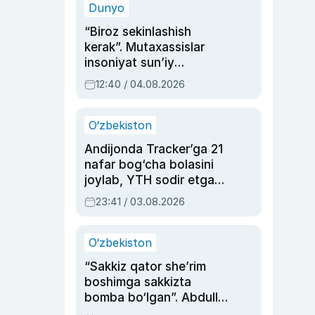
Dunyo
“Biroz sekinlashish
kerak”. Mutaxassislar
insoniyat sun’iy
intellektni boshqara
12:40 / 04.08.2026
olmay qolishidan xavotir
bildirdi
O‘zbekiston
Andijonda Tracker’ga 21
nafar bog‘cha bolasini
joylab, YTH sodir etgan
ayolga sud hukmi o‘qildi
23:41 / 03.08.2026
O‘zbekiston
“Sakkiz qator she’rim
boshimga sakkizta
bomba bo‘lgan”. Abdulla
Oripovni siyosiy