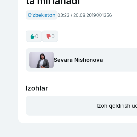
ta’mirlanadi
O‘zbekiston
03:23 / 20.08.2019
1356
0
0
Sevara Nishonova
Izohlar
Izoh qoldirish 