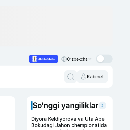
O‘zbekcha
Kabinet
So‘nggi yangiliklar
Diyora Keldiyorova va Uta Abe
Bokudagi Jahon chempionatida