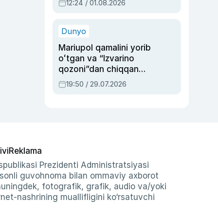
12:24 / 01.08.2026
ayblovlardan asrab
qolgan voqea
Dunyo
Mariupol qamalini yorib
oʻtgan va “Izvarino
qozoni”dan chiqqan
qahramon — Ukraina
19:50 / 29.07.2026
armiyasi bosh
qoʻmondoni Drapatiy
haqida
ivi
Reklama
publikasi Prezidenti Administratsiyasi
-sonli guvohnoma bilan ommaviy axborot
shuningdek, fotografik, grafik, audio va/yoki
et-nashrining muallifligini ko‘rsatuvchi