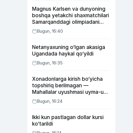
Magnus Karlsen va dunyoning
boshqa yetakchi shaxmatchilari
Samarqanddagi olimpiadani
o‘tkazib yuboradi
Bugun, 16:40
Netanyaxuning o‘lgan akasiga
Ugandada haykal qo‘yildi
Bugun, 16:35
Xonadonlarga kirish bo‘yicha
topshiriq berilmagan —
Mahallalar uyushmasi uyma-uy
yurgan mas’ullar haqida
Bugun, 16:24
Ikki kun pastlagan dollar kursi
ko‘tarildi
Bugun, 16:14