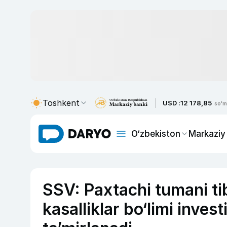
Toshkent
USD :
12 178,85
so'm
O‘zbekiston
Markaziy
SSV: Paxtachi tumani ti
kasalliklar bo‘limi inves