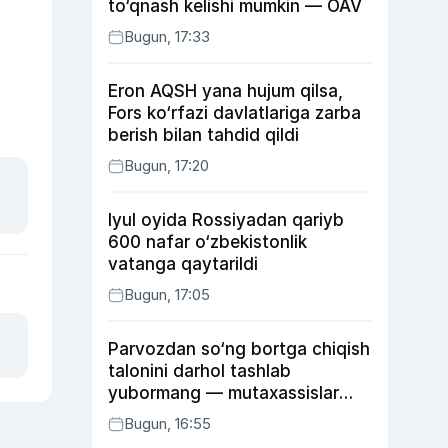
to‘qnash kelishi mumkin — OAV
Bugun, 17:33
Eron AQSH yana hujum qilsa,
Fors ko‘rfazi davlatlariga zarba
berish bilan tahdid qildi
Bugun, 17:20
Iyul oyida Rossiyadan qariyb
600 nafar o‘zbekistonlik
vatanga qaytarildi
Bugun, 17:05
Parvozdan so‘ng bortga chiqish
talonini darhol tashlab
yubormang — mutaxassislar
buning sababini tushuntirdi
Bugun, 16:55