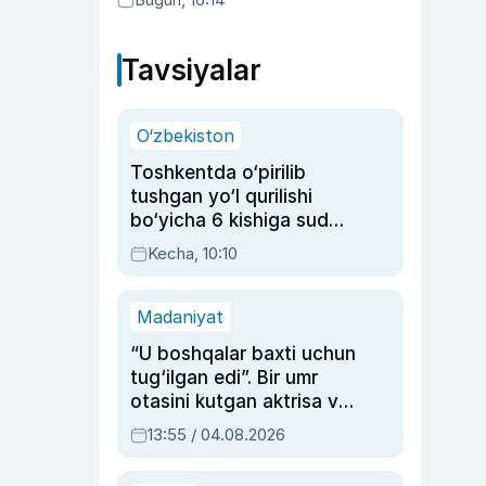
Tavsiyalar
O‘zbekiston
Toshkentda o‘pirilib
tushgan yo‘l qurilishi
bo‘yicha 6 kishiga sud
hukmi o‘qildi
Kecha, 10:10
Madaniyat
“U boshqalar baxti uchun
tug‘ilgan edi”. Bir umr
otasini kutgan aktrisa va
dublyaj ustasi Rimma
13:55 / 04.08.2026
Ahmedovaning
sinovlarga to‘la hayoti