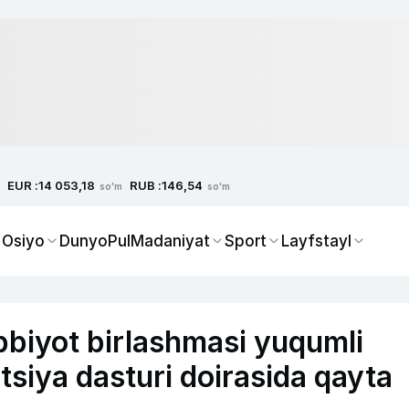
EUR :
RUB :
14 053,18
146,54
so'm
so'm
 Osiyo
Dunyo
Pul
Madaniyat
Sport
Layfstayl
bbiyot birlashmasi yuqumli
titsiya dasturi doirasida qayta