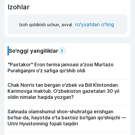
Izohlar
ro‘yxatdan o‘ting
Izoh qoldirish uchun, avval
So‘nggi yangiliklar
"Paxtakor" Eron terma jamoasi a’zosi Murtazo
Puraliganjini o‘z safiga qo‘shib oldi
Chak Norris tan bergan o‘zbek va Bill Klintondan
Karimovga maktub. O‘zbekiston gazetalari 30 yil
oldin nimalar haqida yozgan?
Sahnada olamshumul shon-shuhratga erishgan
bo‘lsa-da, hayotda o‘ta baxtsiz bo‘lgan qo‘shiqchi —
Uitni Hyustonning fojiali taqdiri