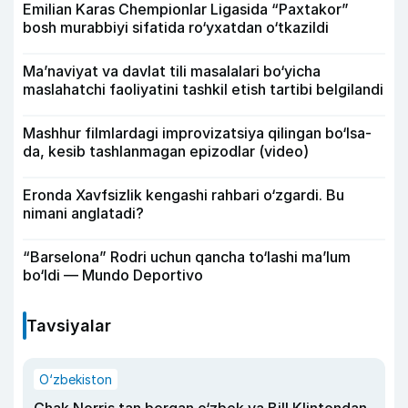
Emilian Karas Chempionlar Ligasida “Paxtakor”
bosh murabbiyi sifatida ro‘yxatdan o‘tkazildi
Ma’naviyat va davlat tili masalalari bo‘yicha
maslahatchi faoliyatini tashkil etish tartibi belgilandi
Mashhur filmlardagi improvizatsiya qilingan bo‘lsa-
da, kesib tashlanmagan epizodlar (video)
Eronda Xavfsizlik kengashi rahbari o‘zgardi. Bu
nimani anglatadi?
“Barselona” Rodri uchun qancha to‘lashi ma’lum
bo‘ldi — Mundo Deportivo
Tavsiyalar
O‘zbekiston