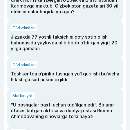
Chak Norris tan bergan o‘zbek va Bill Klintondan
Karimovga maktub. O‘zbekiston gazetalari 30 yil
oldin nimalar haqida yozgan?
O‘zbekiston
Jizzaxda 77 yoshli taksichini qo‘y sotib olish
bahonasida yaylovga olib borib o‘ldirgan yigit 20
yilga qamaldi
O‘zbekiston
Toshkentda o‘pirilib tushgan yo‘l qurilishi bo‘yicha
6 kishiga sud hukmi o‘qildi
Madaniyat
“U boshqalar baxti uchun tug‘ilgan edi”. Bir umr
otasini kutgan aktrisa va dublyaj ustasi Rimma
Ahmedovaning sinovlarga to‘la hayoti