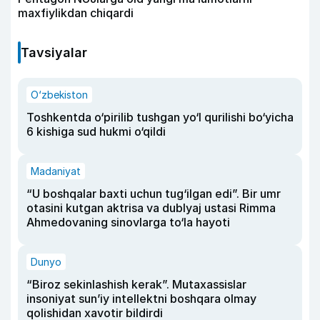
maxfiylikdan chiqardi
Tavsiyalar
O‘zbekiston
Toshkentda o‘pirilib tushgan yo‘l qurilishi bo‘yicha
6 kishiga sud hukmi o‘qildi
Madaniyat
“U boshqalar baxti uchun tug‘ilgan edi”. Bir umr
otasini kutgan aktrisa va dublyaj ustasi Rimma
Ahmedovaning sinovlarga to‘la hayoti
Dunyo
“Biroz sekinlashish kerak”. Mutaxassislar
insoniyat sun’iy intellektni boshqara olmay
qolishidan xavotir bildirdi