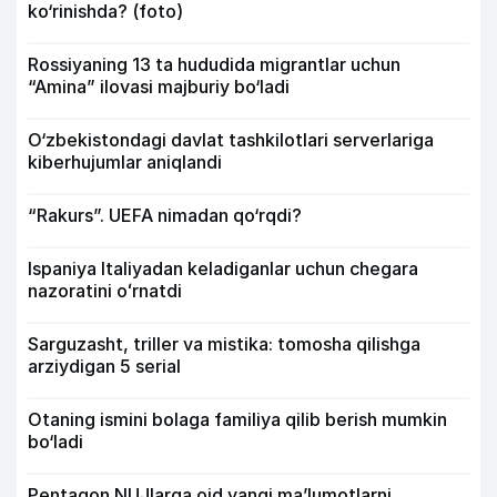
ko‘rinishda? (foto)
Rossiyaning 13 ta hududida migrantlar uchun
“Amina” ilovasi majburiy bo‘ladi
O‘zbekistondagi davlat tashkilotlari serverlariga
kiberhujumlar aniqlandi
“Rakurs”. UEFA nimadan qo‘rqdi?
Ispaniya Italiyadan keladiganlar uchun chegara
nazoratini oʻrnatdi
Sarguzasht, triller va mistika: tomosha qilishga
arziydigan 5 serial
Otaning ismini bolaga familiya qilib berish mumkin
bo‘ladi
Pentagon NUJlarga oid yangi maʼlumotlarni