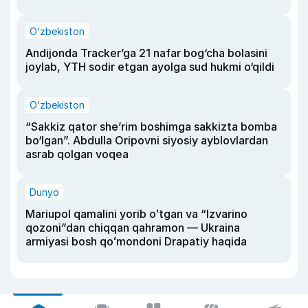
O‘zbekiston
Andijonda Tracker’ga 21 nafar bog‘cha bolasini
joylab, YTH sodir etgan ayolga sud hukmi o‘qildi
O‘zbekiston
“Sakkiz qator she’rim boshimga sakkizta bomba
bo‘lgan”. Abdulla Oripovni siyosiy ayblovlardan
asrab qolgan voqea
Dunyo
Mariupol qamalini yorib oʻtgan va “Izvarino
qozoni”dan chiqqan qahramon — Ukraina
armiyasi bosh qoʻmondoni Drapatiy haqida