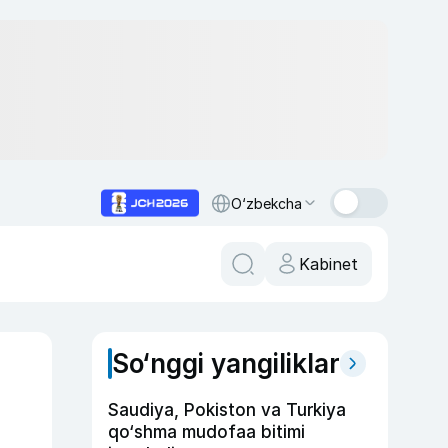
O‘zbekcha
Kabinet
So‘nggi yangiliklar
Saudiya, Pokiston va Turkiya
qo‘shma mudofaa bitimi