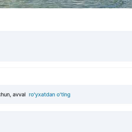
uchun, avval
ro‘yxatdan o‘ting