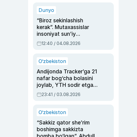
sinovlarga to‘la hayoti
Dunyo
“Biroz sekinlashish
kerak”. Mutaxassislar
insoniyat sun’iy
intellektni boshqara
12:40 / 04.08.2026
olmay qolishidan xavotir
bildirdi
O‘zbekiston
Andijonda Tracker’ga 21
nafar bog‘cha bolasini
joylab, YTH sodir etgan
ayolga sud hukmi o‘qildi
23:41 / 03.08.2026
O‘zbekiston
“Sakkiz qator she’rim
boshimga sakkizta
bomba bo‘lgan”. Abdulla