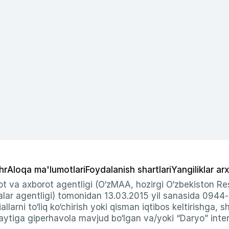
hr
Aloqa ma'lumotlari
Foydalanish shartlari
Yangiliklar arx
t va axborot agentligi (O‘zMAA, hozirgi O‘zbekiston Res
ar agentligi) tomonidan 13.03.2015 yil sanasida 0944
allarni to‘liq ko‘chirish yoki qisman iqtibos keltirishga, 
ytiga giperhavola mavjud bo‘lgan va/yoki “Daryo” intern