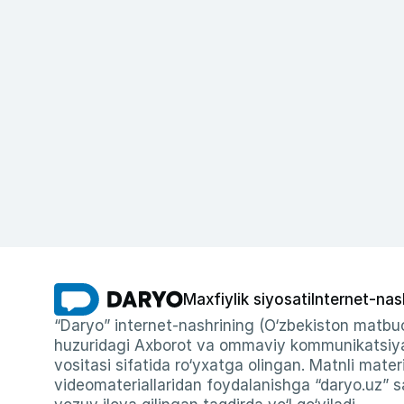
Maxfiylik siyosati
Internet-nas
“Daryo” internet-nashrining (O‘zbekiston matbuo
huzuridagi Axborot va ommaviy kommunikatsiyal
vositasi sifatida ro‘yxatga olingan. Matnli materi
videomateriallaridan foydalanishga “daryo.uz” sa