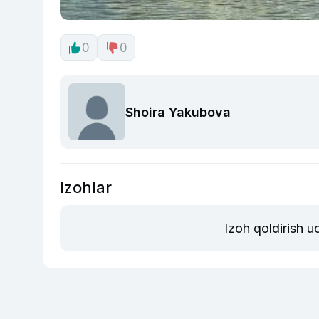
0
0
Shoira Yakubova
Izohlar
Izoh qoldirish 