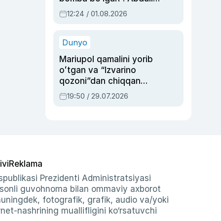
Oripovni siyosiy
12:24 / 01.08.2026
ayblovlardan asrab
qolgan voqea
Dunyo
Mariupol qamalini yorib
oʻtgan va “Izvarino
qozoni”dan chiqqan
qahramon — Ukraina
19:50 / 29.07.2026
armiyasi bosh
qoʻmondoni Drapatiy
haqida
ivi
Reklama
publikasi Prezidenti Administratsiyasi
-sonli guvohnoma bilan ommaviy axborot
shuningdek, fotografik, grafik, audio va/yoki
et-nashrining muallifligini ko‘rsatuvchi