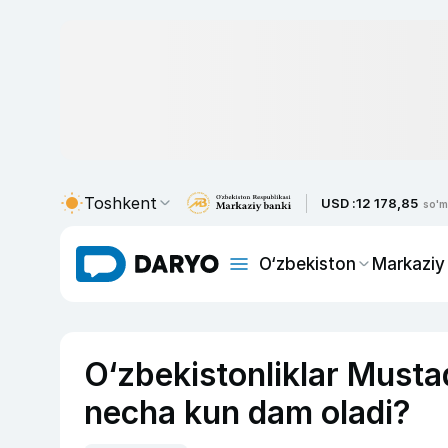
Toshkent
USD :
12 178,85
so'm
O‘zbekiston
Markaziy
O‘zbekistonliklar Mustaq
necha kun dam oladi?