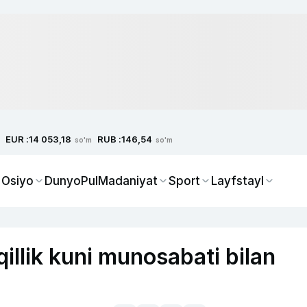
EUR :
RUB :
14 053,18
146,54
so'm
so'm
 Osiyo
Dunyo
Pul
Madaniyat
Sport
Layfstayl
illik kuni munosabati bilan