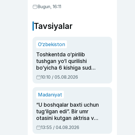
Bugun, 16:11
Tavsiyalar
O‘zbekiston
Toshkentda o‘pirilib
tushgan yo‘l qurilishi
bo‘yicha 6 kishiga sud
hukmi o‘qildi
10:10 / 05.08.2026
Madaniyat
“U boshqalar baxti uchun
tug‘ilgan edi”. Bir umr
otasini kutgan aktrisa va
dublyaj ustasi Rimma
13:55 / 04.08.2026
Ahmedovaning