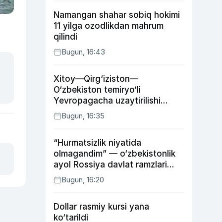
Namangan shahar sobiq hokimi
11 yilga ozodlikdan mahrum
qilindi
Bugun, 16:43
Xitoy—Qirg‘iziston—
O‘zbekiston temiryo‘li
Yevropagacha uzaytirilishi
mumkin
Bugun, 16:35
“Hurmatsizlik niyatida
olmagandim” — o‘zbekistonlik
ayol Rossiya davlat ramzlari
tushirilgan poyandoz haqida
Bugun, 16:20
Dollar rasmiy kursi yana
ko‘tarildi