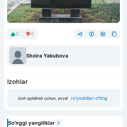
0
0
Shoira Yakubova
Izohlar
ro‘yxatdan o‘ting
Izoh qoldirish uchun, avval
So‘nggi yangiliklar