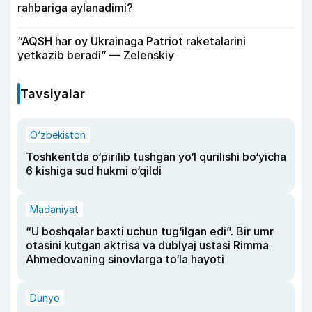
rahbariga aylanadimi?
“AQSH har oy Ukrainaga Patriot raketalarini
yetkazib beradi” — Zelenskiy
Tavsiyalar
O‘zbekiston
Toshkentda o‘pirilib tushgan yo‘l qurilishi bo‘yicha
6 kishiga sud hukmi o‘qildi
Madaniyat
“U boshqalar baxti uchun tug‘ilgan edi”. Bir umr
otasini kutgan aktrisa va dublyaj ustasi Rimma
Ahmedovaning sinovlarga to‘la hayoti
Dunyo