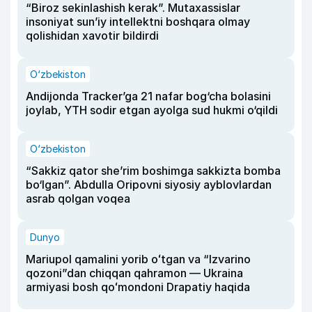
“Biroz sekinlashish kerak”. Mutaxassislar
insoniyat sun’iy intellektni boshqara olmay
qolishidan xavotir bildirdi
O‘zbekiston
Andijonda Tracker’ga 21 nafar bog‘cha bolasini
joylab, YTH sodir etgan ayolga sud hukmi o‘qildi
O‘zbekiston
“Sakkiz qator she’rim boshimga sakkizta bomba
bo‘lgan”. Abdulla Oripovni siyosiy ayblovlardan
asrab qolgan voqea
Dunyo
Mariupol qamalini yorib oʻtgan va “Izvarino
qozoni”dan chiqqan qahramon — Ukraina
armiyasi bosh qoʻmondoni Drapatiy haqida