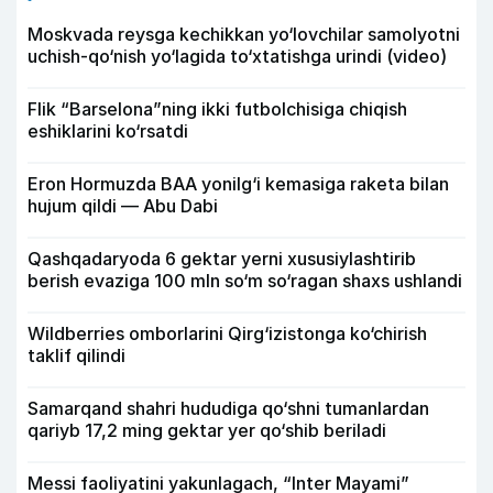
Moskvada reysga kechikkan yo‘lovchilar samolyotni
uchish-qo‘nish yo‘lagida to‘xtatishga urindi (video)
Flik “Barselona”ning ikki futbolchisiga chiqish
eshiklarini ko‘rsatdi
Eron Hormuzda BAA yonilg‘i kemasiga raketa bilan
hujum qildi — Abu Dabi
Qashqadaryoda 6 gektar yerni xususiylashtirib
berish evaziga 100 mln so‘m so‘ragan shaxs ushlandi
Wildberries omborlarini Qirg‘izistonga ko‘chirish
taklif qilindi
Samarqand shahri hududiga qo‘shni tumanlardan
qariyb 17,2 ming gektar yer qo‘shib beriladi
Messi faoliyatini yakunlagach, “Inter Mayami”