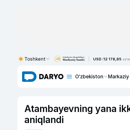
Toshkent
USD :
12 178,85
so'm
O‘zbekiston
Markaziy
Atambayevning yana ikki 
aniqlandi