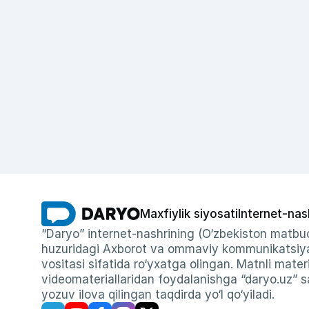
Maxfiylik siyosati
Internet-nas
“Daryo” internet-nashrining (O‘zbekiston matbuo
huzuridagi Axborot va ommaviy kommunikatsiyal
vositasi sifatida ro‘yxatga olingan. Matnli materi
videomateriallaridan foydalanishga “daryo.uz” sa
yozuv ilova qilingan taqdirda yo‘l qo‘yiladi.