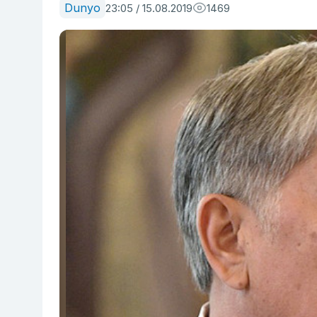
Dunyo
23:05 / 15.08.2019
1469