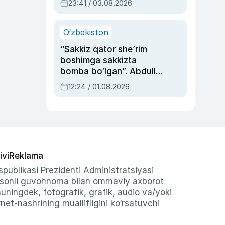
23:41 / 03.08.2026
O‘zbekiston
“Sakkiz qator she’rim
boshimga sakkizta
bomba bo‘lgan”. Abdulla
Oripovni siyosiy
12:24 / 01.08.2026
ayblovlardan asrab
qolgan voqea
ivi
Reklama
publikasi Prezidenti Administratsiyasi
-sonli guvohnoma bilan ommaviy axborot
shuningdek, fotografik, grafik, audio va/yoki
et-nashrining muallifligini ko‘rsatuvchi