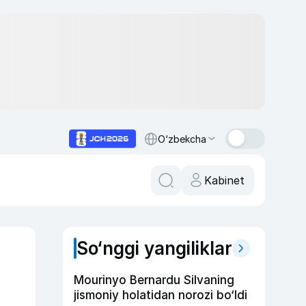
O‘zbekcha
Kabinet
So‘nggi yangiliklar
Mourinyo Bernardu Silvaning
jismoniy holatidan norozi bo‘ldi