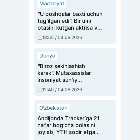
Madaniyat
“U boshqalar baxti uchun
tug‘ilgan edi”. Bir umr
otasini kutgan aktrisa va
dublyaj ustasi Rimma
13:55 / 04.08.2026
Ahmedovaning
sinovlarga to‘la hayoti
Dunyo
“Biroz sekinlashish
kerak”. Mutaxassislar
insoniyat sun’iy
intellektni boshqara
12:40 / 04.08.2026
olmay qolishidan xavotir
bildirdi
O‘zbekiston
Andijonda Tracker’ga 21
nafar bog‘cha bolasini
joylab, YTH sodir etgan
ayolga sud hukmi o‘qildi