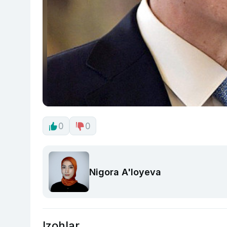
0
0
Nigora A'loyeva
Izohlar