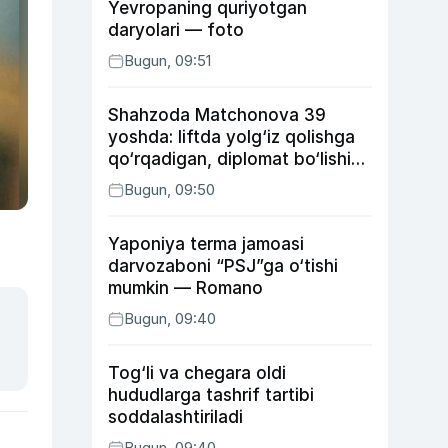
Yevropaning quriyotgan
daryolari — foto
Bugun, 09:51
Shahzoda Matchonova 39
yoshda: liftda yolg‘iz qolishga
qo‘rqadigan, diplomat bo‘lishi
kutilgan, ukasidan xafa bo‘lgan
Bugun, 09:50
aktrisa haqida
Yaponiya terma jamoasi
darvozaboni “PSJ”ga o‘tishi
mumkin — Romano
Bugun, 09:40
Tog‘li va chegara oldi
hududlarga tashrif tartibi
soddalashtiriladi
Bugun, 09:40