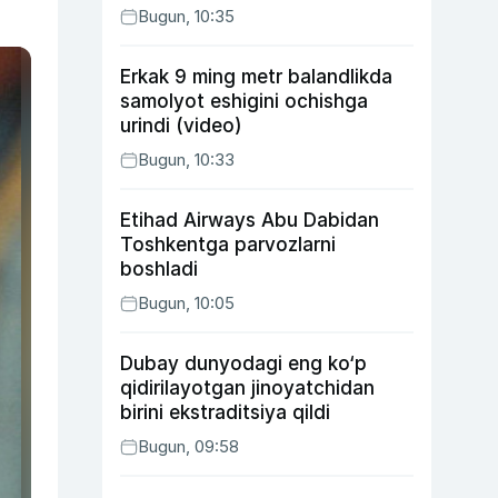
Bugun, 10:35
Erkak 9 ming metr balandlikda
samolyot eshigini ochishga
urindi (video)
Bugun, 10:33
Etihad Airways Abu Dabidan
Toshkentga parvozlarni
boshladi
Bugun, 10:05
Dubay dunyodagi eng ko‘p
qidirilayotgan jinoyatchidan
birini ekstraditsiya qildi
Bugun, 09:58