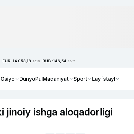
EUR :
RUB :
14 053,18
146,54
so'm
so'm
 Osiyo
Dunyo
Pul
Madaniyat
Sport
Layfstayl
jinoiy ishga aloqadorligi