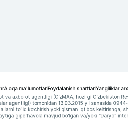
hr
Aloqa ma'lumotlari
Foydalanish shartlari
Yangiliklar arx
t va axborot agentligi (O‘zMAA, hozirgi O‘zbekiston Res
ar agentligi) tomonidan 13.03.2015 yil sanasida 0944
allarni to‘liq ko‘chirish yoki qisman iqtibos keltirishga, 
ytiga giperhavola mavjud bo‘lgan va/yoki “Daryo” intern