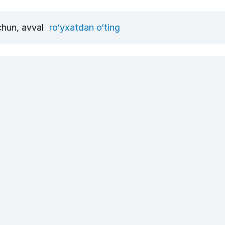
uchun, avval
ro‘yxatdan o‘ting