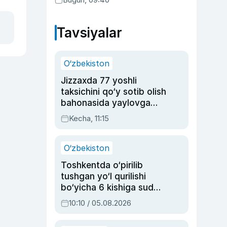
Tavsiyalar
O‘zbekiston
Jizzaxda 77 yoshli
taksichini qo‘y sotib olish
bahonasida yaylovga
olib borib o‘ldirgan yigit
Kecha, 11:15
20 yilga qamaldi
O‘zbekiston
Toshkentda o‘pirilib
tushgan yo‘l qurilishi
bo‘yicha 6 kishiga sud
hukmi o‘qildi
10:10 / 05.08.2026