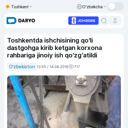
Toshkent
O‘zbekcha
Toshkentda ishchisining qo‘li
dastgohga kirib ketgan korxona
rahbariga jinoiy ish qo‘zg‘atildi
O‘zbekiston
13:55 / 14.08.2019
717