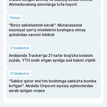
Ahmedovaning sinovlarga to‘la hayoti
Dunyo
“Biroz sekinlashish kerak”. Mutaxassislar
insoniyat sun’iy intellektni boshqara olmay
qolishidan xavotir bildirdi
O‘zbekiston
Andijonda Tracker’ga 21 nafar bog‘cha bolasini
joylab, YTH sodir etgan ayolga sud hukmi o‘qildi
O‘zbekiston
“Sakkiz qator she’rim boshimga sakkizta bomba
bo‘lgan”. Abdulla Oripovni siyosiy ayblovlardan
asrab qolgan voqea