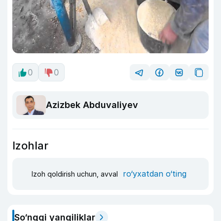
0
0
Azizbek Abduvaliyev
Izohlar
ro‘yxatdan o‘ting
Izoh qoldirish uchun, avval
So‘nggi yangiliklar