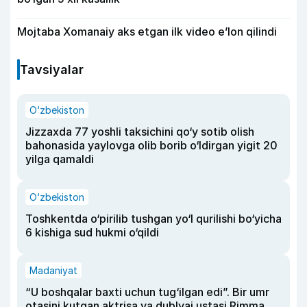
Mojtaba Xomanaiy aks etgan ilk video e’lon qilindi
Tavsiyalar
O‘zbekiston
Jizzaxda 77 yoshli taksichini qo‘y sotib olish
bahonasida yaylovga olib borib o‘ldirgan yigit 20
yilga qamaldi
O‘zbekiston
Toshkentda o‘pirilib tushgan yo‘l qurilishi bo‘yicha
6 kishiga sud hukmi o‘qildi
Madaniyat
“U boshqalar baxti uchun tug‘ilgan edi”. Bir umr
otasini kutgan aktrisa va dublyaj ustasi Rimma