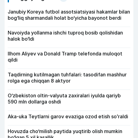
Janubiy Koreya futbol assotsiatsiyasi hakamlar bilan
bog‘liq sharmandali holat bo‘yicha bayonot berdi
Navoiyda yollanma ishchi tuproq bosib qolishidan
halok bo‘ldi
Ilhom Aliyev va Donald Tramp telefonda muloqot
qildi
Taqdirning kutilmagan tuhfalari: tasodifan mashhur
rolga ega chiqqan 8 aktyor
O‘zbekiston oltin-valyuta zaxiralari iyulda qariyb
590 mln dollarga oshdi
Aka-uka Teytlarni garov evaziga ozod etish soʻraldi
Hovuzda cho‘milish paytida yuqtirib olish mumkin
bo‘lgan 5 xil kasallik