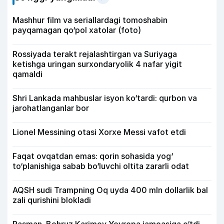
Mashhur film va seriallardagi tomoshabin
payqamagan qo‘pol xatolar (foto)
Rossiyada terakt rejalashtirgan va Suriyaga
ketishga uringan surxondaryolik 4 nafar yigit
qamaldi
Shri Lankada mahbuslar isyon ko‘tardi: qurbon va
jarohatlanganlar bor
Lionel Messining otasi Xorxe Messi vafot etdi
Faqat ovqatdan emas: qorin sohasida yog‘
to‘planishiga sabab bo‘luvchi oltita zararli odat
AQSH sudi Trampning Oq uyda 400 mln dollarlik bal
zali qurishini blokladi