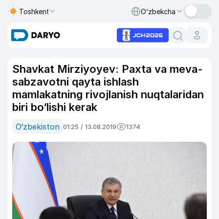
Toshkent
O‘zbekcha
Shavkat Mirziyoyev: Paxta va meva-
sabzavotni qayta ishlash
mamlakatning rivojlanish nuqtalaridan
biri bo‘lishi kerak
O‘zbekiston
01:25 / 13.08.2019
1374