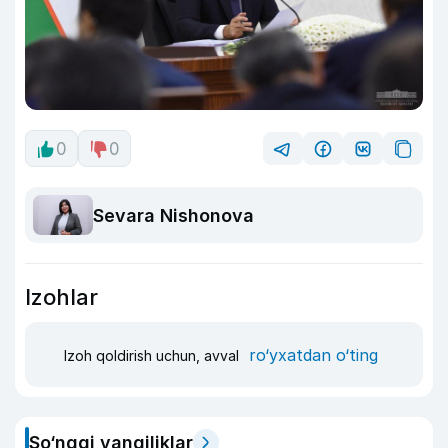
0
0
Sevara Nishonova
Izohlar
ro‘yxatdan o‘ting
Izoh qoldirish uchun, avval
So‘nggi yangiliklar