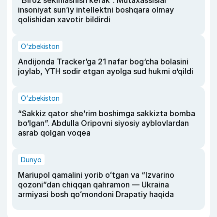
“Biroz sekinlashish kerak”. Mutaxassislar
insoniyat sun’iy intellektni boshqara olmay
qolishidan xavotir bildirdi
O‘zbekiston
Andijonda Tracker’ga 21 nafar bog‘cha bolasini
joylab, YTH sodir etgan ayolga sud hukmi o‘qildi
O‘zbekiston
“Sakkiz qator she’rim boshimga sakkizta bomba
bo‘lgan”. Abdulla Oripovni siyosiy ayblovlardan
asrab qolgan voqea
Dunyo
Mariupol qamalini yorib oʻtgan va “Izvarino
qozoni”dan chiqqan qahramon — Ukraina
armiyasi bosh qoʻmondoni Drapatiy haqida