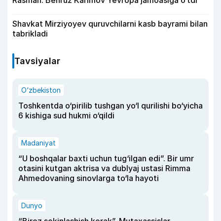
Rasman. Behruz Karimov Yevropa jamoasiga o‘tdi
Shavkat Mirziyoyev quruvchilarni kasb bayrami bilan
tabrikladi
Tavsiyalar
O‘zbekiston
Toshkentda o‘pirilib tushgan yo‘l qurilishi bo‘yicha
6 kishiga sud hukmi o‘qildi
Madaniyat
“U boshqalar baxti uchun tug‘ilgan edi”. Bir umr
otasini kutgan aktrisa va dublyaj ustasi Rimma
Ahmedovaning sinovlarga to‘la hayoti
Dunyo