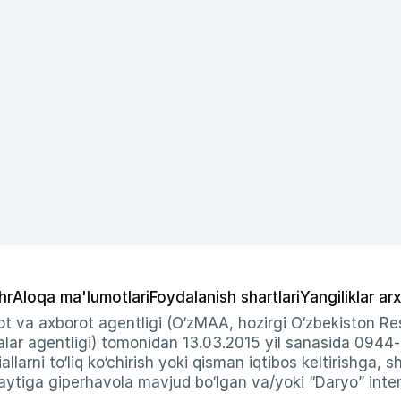
hr
Aloqa ma'lumotlari
Foydalanish shartlari
Yangiliklar arx
t va axborot agentligi (O‘zMAA, hozirgi O‘zbekiston Res
ar agentligi) tomonidan 13.03.2015 yil sanasida 0944
allarni to‘liq ko‘chirish yoki qisman iqtibos keltirishga, 
ytiga giperhavola mavjud bo‘lgan va/yoki “Daryo” intern