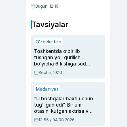
Bugun, 12:10
Tavsiyalar
O‘zbekiston
Toshkentda o‘pirilib
tushgan yo‘l qurilishi
bo‘yicha 6 kishiga sud
hukmi o‘qildi
Kecha, 10:10
Madaniyat
“U boshqalar baxti uchun
tug‘ilgan edi”. Bir umr
otasini kutgan aktrisa va
dublyaj ustasi Rimma
13:55 / 04.08.2026
Ahmedovaning