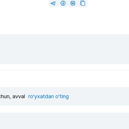
uchun, avval
ro‘yxatdan o‘ting