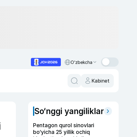
O‘zbekcha
Kabinet
So‘nggi yangiliklar
i
Pentagon qurol sinovlari
bo‘yicha 25 yillik ochiq