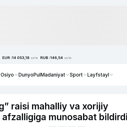
EUR :
RUB :
14 053,18
146,54
so'm
so'm
 Osiyo
Dunyo
Pul
Madaniyat
Sport
Layfstayl
 raisi mahalliy va xorijiy
 afzalligiga munosabat bildird