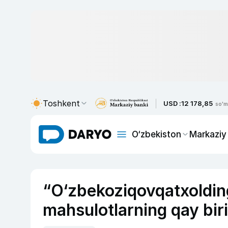
Toshkent
USD :
12 178,85
so'm
O‘zbekiston
Markaziy
“O‘zbekoziqovqatxolding”
mahsulotlarning qay biri