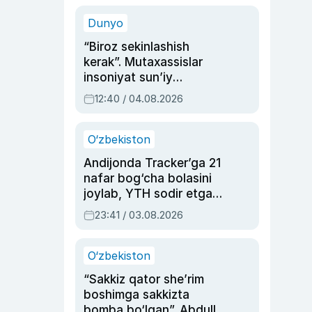
sinovlarga to‘la hayoti
Dunyo
“Biroz sekinlashish
kerak”. Mutaxassislar
insoniyat sun’iy
intellektni boshqara
12:40 / 04.08.2026
olmay qolishidan xavotir
bildirdi
O‘zbekiston
Andijonda Tracker’ga 21
nafar bog‘cha bolasini
joylab, YTH sodir etgan
ayolga sud hukmi o‘qildi
23:41 / 03.08.2026
O‘zbekiston
“Sakkiz qator she’rim
boshimga sakkizta
bomba bo‘lgan”. Abdulla