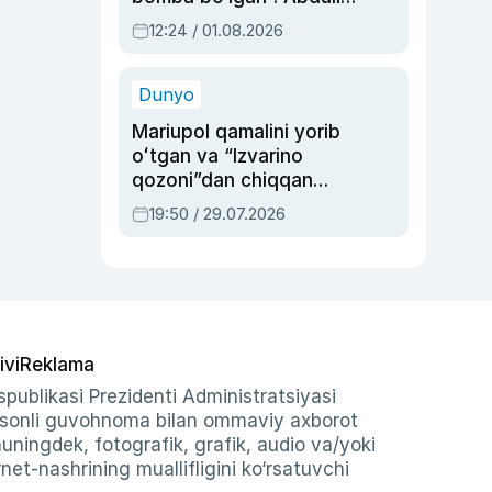
Oripovni siyosiy
12:24 / 01.08.2026
ayblovlardan asrab
qolgan voqea
Dunyo
Mariupol qamalini yorib
oʻtgan va “Izvarino
qozoni”dan chiqqan
qahramon — Ukraina
19:50 / 29.07.2026
armiyasi bosh
qoʻmondoni Drapatiy
haqida
ivi
Reklama
publikasi Prezidenti Administratsiyasi
-sonli guvohnoma bilan ommaviy axborot
shuningdek, fotografik, grafik, audio va/yoki
et-nashrining muallifligini ko‘rsatuvchi