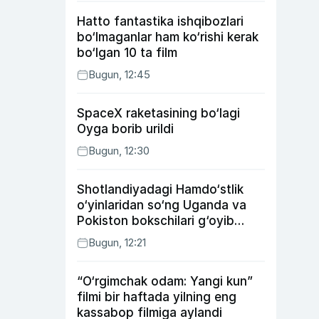
Hatto fantastika ishqibozlari
bo‘lmaganlar ham ko‘rishi kerak
bo‘lgan 10 ta film
Bugun, 12:45
SpaceX raketasining bo‘lagi
Oyga borib urildi
Bugun, 12:30
Shotlandiyadagi Hamdo‘stlik
o‘yinlaridan so‘ng Uganda va
Pokiston bokschilari g‘oyib
bo‘ldi
Bugun, 12:21
“O‘rgimchak odam: Yangi kun”
filmi bir haftada yilning eng
kassabop filmiga aylandi