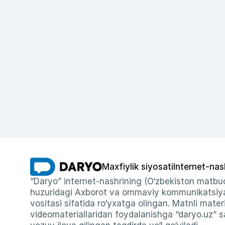
Maxfiylik siyosati
Internet-nas
“Daryo” internet-nashrining (O‘zbekiston matbuo
huzuridagi Axborot va ommaviy kommunikatsiyal
vositasi sifatida ro‘yxatga olingan. Matnli materi
videomateriallaridan foydalanishga “daryo.uz” sa