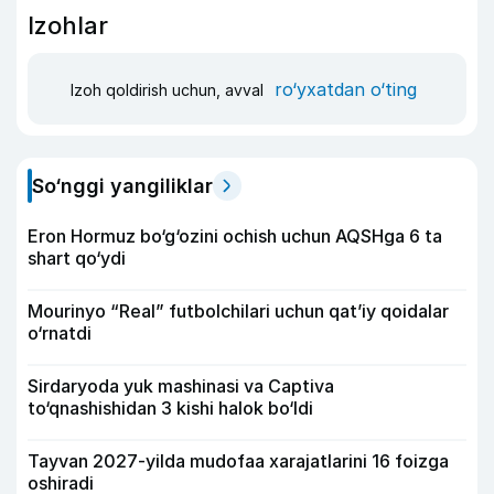
Izohlar
ro‘yxatdan o‘ting
Izoh qoldirish uchun, avval
So‘nggi yangiliklar
Eron Hormuz bo‘g‘ozini ochish uchun AQSHga 6 ta
shart qo‘ydi
Mourinyo “Real” futbolchilari uchun qat’iy qoidalar
o‘rnatdi
Sirdaryoda yuk mashinasi va Captiva
to‘qnashishidan 3 kishi halok bo‘ldi
Tayvan 2027-yilda mudofaa xarajatlarini 16 foizga
oshiradi