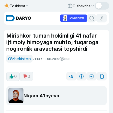
Toshkent
O‘zbekcha
Mirishkor tuman hokimligi 41 nafar
ijtimoiy himoyaga muhtoj fuqaroga
nogironlik aravachasi topshirdi
O‘zbekiston
21:13 / 13.08.2019
808
0
0
Nigora A'loyeva