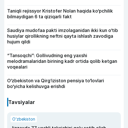
Taniqli rejissyor Kristofer Nolan haqida ko‘pchilik
bilmaydigan 6 ta qiziqarli fakt
Saudiya mudofaa pakti imzolaganidan ikki kun o‘tib
husiylar qirollikning neftni qayta ishlash zavodiga
hujum qildi
“Tansoqchi”: Gollivudning eng yaxshi
melodramalaridan birining kadr ortida qolib ketgan
voqealari
O‘zbekiston va Qirg‘iziston pensiya to‘lovlari
bo‘yicha kelishuvga erishdi
Tavsiyalar
O‘zbekiston