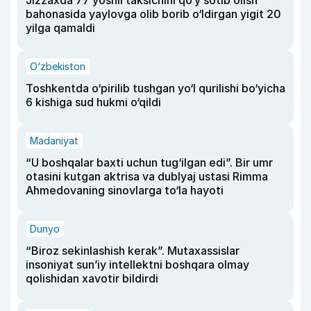
Jizzaxda 77 yoshli taksichini qo‘y sotib olish
bahonasida yaylovga olib borib o‘ldirgan yigit 20
yilga qamaldi
O‘zbekiston
Toshkentda o‘pirilib tushgan yo‘l qurilishi bo‘yicha
6 kishiga sud hukmi o‘qildi
Madaniyat
“U boshqalar baxti uchun tug‘ilgan edi”. Bir umr
otasini kutgan aktrisa va dublyaj ustasi Rimma
Ahmedovaning sinovlarga to‘la hayoti
Dunyo
“Biroz sekinlashish kerak”. Mutaxassislar
insoniyat sun’iy intellektni boshqara olmay
qolishidan xavotir bildirdi