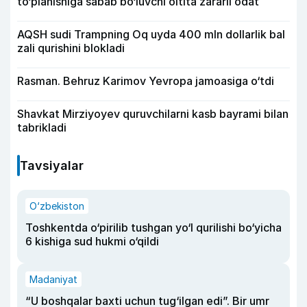
to‘planishiga sabab bo‘luvchi oltita zararli odat
AQSH sudi Trampning Oq uyda 400 mln dollarlik bal
zali qurishini blokladi
Rasman. Behruz Karimov Yevropa jamoasiga o‘tdi
Shavkat Mirziyoyev quruvchilarni kasb bayrami bilan
tabrikladi
Tavsiyalar
O‘zbekiston
Toshkentda o‘pirilib tushgan yo‘l qurilishi bo‘yicha
6 kishiga sud hukmi o‘qildi
Madaniyat
“U boshqalar baxti uchun tug‘ilgan edi”. Bir umr