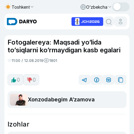
Toshkent
O‘zbekcha
Fotogalereya: Maqsadi yo‘lida
to‘siqlarni ko‘rmaydigan kasb egalari
11:00 / 12.08.2019
1801
0
0
Xonzodabegim Aʼzamova
Izohlar