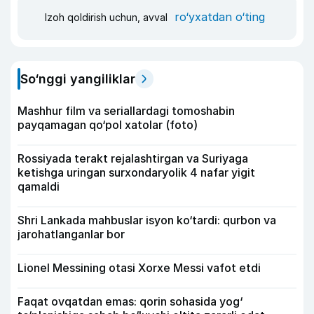
ro‘yxatdan o‘ting
Izoh qoldirish uchun, avval
So‘nggi yangiliklar
Mashhur film va seriallardagi tomoshabin
payqamagan qo‘pol xatolar (foto)
Rossiyada terakt rejalashtirgan va Suriyaga
ketishga uringan surxondaryolik 4 nafar yigit
qamaldi
Shri Lankada mahbuslar isyon ko‘tardi: qurbon va
jarohatlanganlar bor
Lionel Messining otasi Xorxe Messi vafot etdi
Faqat ovqatdan emas: qorin sohasida yog‘