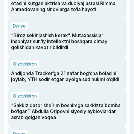
otasini kutgan aktrisa va dublyaj ustasi Rimma
Ahmedovaning sinovlarga to‘la hayoti
Dunyo
“Biroz sekinlashish kerak”. Mutaxassislar
insoniyat sun’iy intellektni boshqara olmay
qolishidan xavotir bildirdi
O‘zbekiston
Andijonda Tracker’ga 21 nafar bog‘cha bolasini
joylab, YTH sodir etgan ayolga sud hukmi o‘qildi
O‘zbekiston
“Sakkiz qator she’rim boshimga sakkizta bomba
bo‘lgan”. Abdulla Oripovni siyosiy ayblovlardan
asrab qolgan voqea
Dunyo